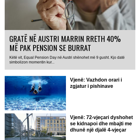
GRATË NË AUSTRI MARRIN RRETH 40%
MË PAK PENSION SE BURRAT
Këtë vit, Equal Pension Day në Austri shënohet më 9 gusht. Kjo datë
simbolizon momentin kur...
Vjenë: Vazhdon orari i
zgjatur i pishinave
Vjenë: 72-vjeçari dyshohet
se kidnapoi dhe mbajti me
dhunë një djalë 4-vjeçar