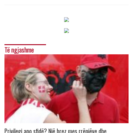
Të ngjashme
Privilegj apo sfidë? Një brez mes rrënjëve dhe