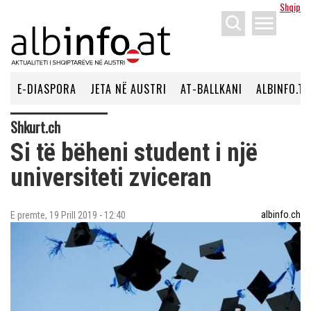
Shqip
menu
E-DIASPORA
JETA NË AUSTRI
AT-BALLKANI
ALBINFO.TV
Shkurt.ch
Si të bëheni student i një
universiteti zviceran
albinfo.ch
E premte, 19 Prill 2019 - 12:40