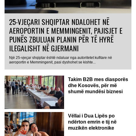
25-VJEÇARI SHQIPTAR NDALOHET NË
AEROPORTIN E MEMMINGENIT, PAJISJET E
PUNËS ZBULUAN PLANIN PËR TË HYRË
ILEGALISHT NË GJERMANI
Një 25-vjeçar shqiptar është ndaluar nga autoritetet kufitare në
aeroportin e Memmingenit, pasi dyshohet se kishte...
Takim B2B mes diasporës
dhe Kosovës, për më
shumë mundësi biznesi
Vëllai i Dua Lipës po
ndërton emrin e tij në
muzikën elektronike
GJERMANI