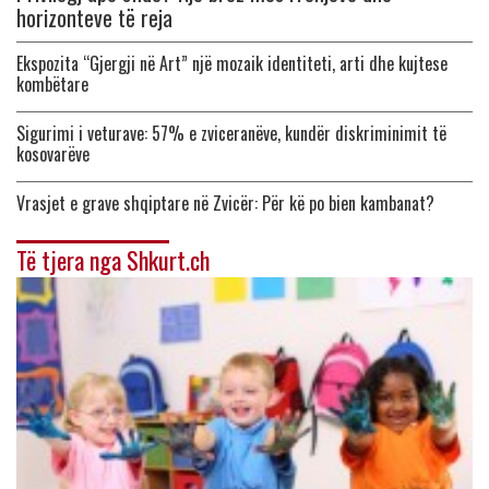
horizonteve të reja
Ekspozita “Gjergji në Art” një mozaik identiteti, arti dhe kujtese
kombëtare
Sigurimi i veturave: 57% e zviceranëve, kundër diskriminimit të
kosovarëve
Vrasjet e grave shqiptare në Zvicër: Për kë po bien kambanat?
Të tjera nga Shkurt.ch