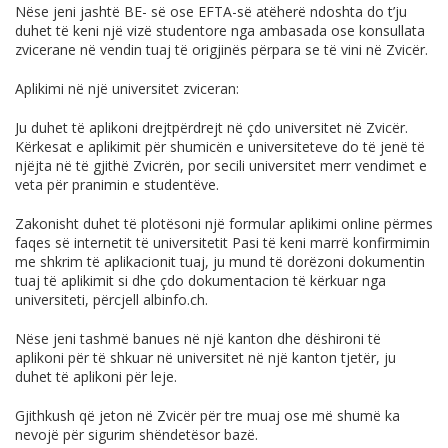
Nëse jeni jashtë BE- së ose EFTA-së atëherë ndoshta do t’ju
duhet të keni një vizë studentore nga ambasada ose konsullata
zvicerane në vendin tuaj të origjinës përpara se të vini në Zvicër.
Aplikimi në një universitet zviceran:
Ju duhet të aplikoni drejtpërdrejt në çdo universitet në Zvicër.
Kërkesat e aplikimit për shumicën e universiteteve do të jenë të
njëjta në të gjithë Zvicrën, por secili universitet merr vendimet e
veta për pranimin e studentëve.
Zakonisht duhet të plotësoni një formular aplikimi online përmes
faqes së internetit të universitetit Pasi të keni marrë konfirmimin
me shkrim të aplikacionit tuaj, ju mund të dorëzoni dokumentin
tuaj të aplikimit si dhe çdo dokumentacion të kërkuar nga
universiteti, përcjell
albinfo.ch
.
Nëse jeni tashmë banues në një kanton dhe dëshironi të
aplikoni për të shkuar në universitet në një kanton tjetër, ju
duhet të aplikoni për leje.
Gjithkush që jeton në Zvicër për tre muaj ose më shumë ka
nevojë për sigurim shëndetësor bazë.