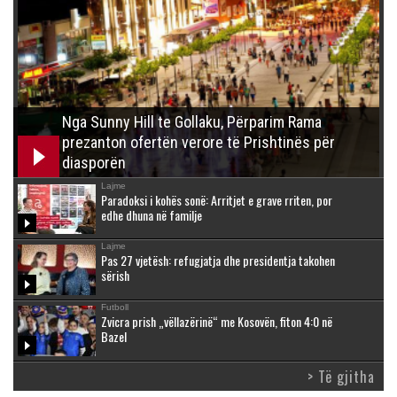
Nga Sunny Hill te Gollaku, Përparim Rama
prezanton ofertën verore të Prishtinës për
diasporën
Lajme
Paradoksi i kohës sonë: Arritjet e grave rriten, por
edhe dhuna në familje
Lajme
Pas 27 vjetësh: refugjatja dhe presidentja takohen
sërish
Futboll
Zvicra prish „vëllazërinë“ me Kosovën, fiton 4:0 në
Bazel
> Të gjitha