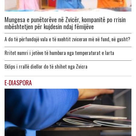
Mungesa e punëtorëve në Zvicër, kompanitë po rrisin
mbështetjen për kujdesin ndaj fëmijëve
A do të përfundojë vala e të nxehtit zviceran më në fund, në gusht?
Rritet numri i jetëve të humbura nga temperaturat e larta
Eklips i rrallë diellor do të shihet nga Zvicra
E-DIASPORA