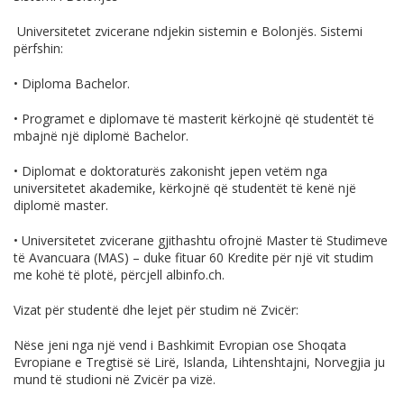
Universitetet zvicerane ndjekin sistemin e Bolonjës. Sistemi
përfshin:
• Diploma Bachelor.
• Programet e diplomave të masterit kërkojnë që studentët të
mbajnë një diplomë Bachelor.
• Diplomat e doktoraturës zakonisht jepen vetëm nga
universitetet akademike, kërkojnë që studentët të kenë një
diplomë master.
• Universitetet zvicerane gjithashtu ofrojnë Master të Studimeve
të Avancuara (MAS) – duke fituar 60 Kredite për një vit studim
me kohë të plotë, përcjell
albinfo.ch
.
Vizat për studentë dhe lejet për studim në Zvicër:
Nëse jeni nga një vend i Bashkimit Evropian ose Shoqata
Evropiane e Tregtisë së Lirë, Islanda, Lihtenshtajni, Norvegjia ju
mund të studioni në Zvicër pa vizë.