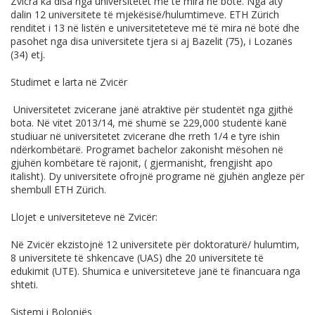
Zvicra ka disa nga universitetet më të mira në botë. Nga aty
dalin 12 universitete të mjekësisë/hulumtimeve. ETH Zürich
renditet i 13 në listën e universiteteteve më të mira në botë dhe
pasohet nga disa universitete tjera si aj Bazelit (75), i Lozanës
(34) etj.
Studimet e larta në Zvicër
Universitetet zvicerane janë atraktive për studentët nga gjithë
bota. Në vitet 2013/14, më shumë se 229,000 studentë kanë
studiuar në universitetet zvicerane dhe rreth 1/4 e tyre ishin
ndërkombëtarë. Programet bachelor zakonisht mësohen në
gjuhën kombëtare të rajonit, ( gjermanisht, frengjisht apo
italisht). Dy universitete ofrojnë programe në gjuhën angleze për
shembull ETH Zürich.
Llojet e universiteteve në Zvicër:
Në Zvicër ekzistojnë 12 universitete për doktoraturë/ hulumtim,
8 universitete të shkencave (UAS) dhe 20 universitete të
edukimit (UTE). Shumica e universiteteve janë të financuara nga
shteti.
Sistemi i Bolonjës