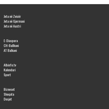
Jeta në Zvicër
Jeta në Gjermani
Jeta në Austri
E-Diaspora
CH-Ballkani
AT Balkani
Albinfo.tv
Kalendari
Sport
Bizneset
Shoqata
Dosjet