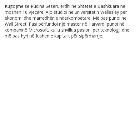
Kujtojmë se Rudina Seseri, erdhi në Shtetet e Bashkuara në
moshën 16 vjeçare. Ajo studioi në universitetin Wellesley për
ekonomi dhe marrëdhënie ndërkombëtare. Më pas punoi në
Wall Street. Pasi përfundoi një master në Harvard, punoi në
kompaninë Microsoft, ku iu zhvillua pasioni për teknologji dhe
më pas hyri në fushën e kapitalit për sipërmarrje.