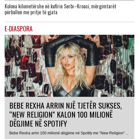
Kolona kilometërshe në kufirin Serbi–Kroaci, mërgimtarët
përballen me pritje të gjata
E-DIASPORA
BEBE REXHA ARRIN NJË TJETËR SUKSES,
“NEW RELIGION” KALON 100 MILIONË
DËGJIME NË SPOTIFY
Bebe Rexha arrin 100 milionë dëgjime në Spotify me “New Religion” ...