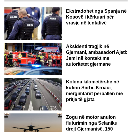
Ekstradohet nga Spanja në
Kosovë i kërkuari për
vrasje në tentativë
GJERMANI
Aksidenti tragjik në
Gjermani, ambasadori Ajeti:
Jemi në kontakt me
autoritetet gjermane
Kolona kilometërshe në
kufirin Serbi–Kroaci,
mërgimtarët përballen me
pritje të gjata
Zogu në motor anulon
fluturimin nga Selaniku
drejt Gjermanisë, 150