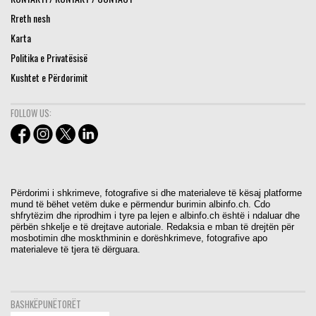
Rreth nesh
Karta
Politika e Privatësisë
Kushtet e Përdorimit
FOLLOW US:
Përdorimi i shkrimeve, fotografive si dhe materialeve të kësaj platforme
mund të bëhet vetëm duke e përmendur burimin albinfo.ch. Cdo
shfrytëzim dhe riprodhim i tyre pa lejen e albinfo.ch është i ndaluar dhe
përbën shkelje e të drejtave autoriale. Redaksia e mban të drejtën për
mosbotimin dhe moskthminin e dorëshkrimeve, fotografive apo
materialeve të tjera të dërguara.
BASHKËPUNËTORËT