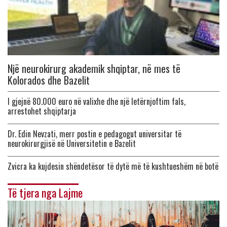
Një neurokirurg akademik shqiptar, në mes të
Kolorados dhe Bazelit
I gjejnë 80.000 euro në valixhe dhe një letërnjoftim fals,
arrestohet shqiptarja
Dr. Edin Nevzati, merr postin e pedagogut universitar të
neurokirurgjisë në Universitetin e Bazelit
Zvicra ka kujdesin shëndetësor të dytë më të kushtueshëm në botë
Të tjera nga Lajme