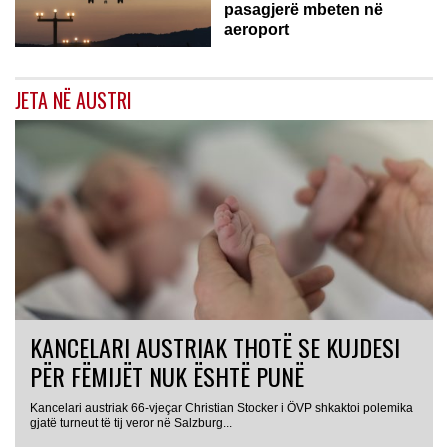
pasagjerë mbeten në
aeroport
JETA NË AUSTRI
KANCELARI AUSTRIAK THOTË SE KUJDESI
PËR FËMIJËT NUK ËSHTË PUNË
Kancelari austriak 66-vjeçar Christian Stocker i ÖVP shkaktoi polemika
gjatë turneut të tij veror në Salzburg...