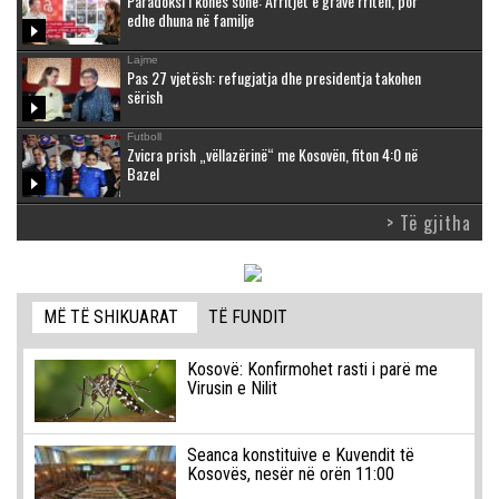
Paradoksi i kohës sonë: Arritjet e grave rriten, por
edhe dhuna në familje
Lajme
Pas 27 vjetësh: refugjatja dhe presidentja takohen
sërish
Futboll
Zvicra prish „vëllazërinë“ me Kosovën, fiton 4:0 në
Bazel
> Të gjitha
MË TË SHIKUARAT
TË FUNDIT
Kosovë: Konfirmohet rasti i parë me
Virusin e Nilit
Seanca konstituive e Kuvendit të
Kosovës, nesër në orën 11:00