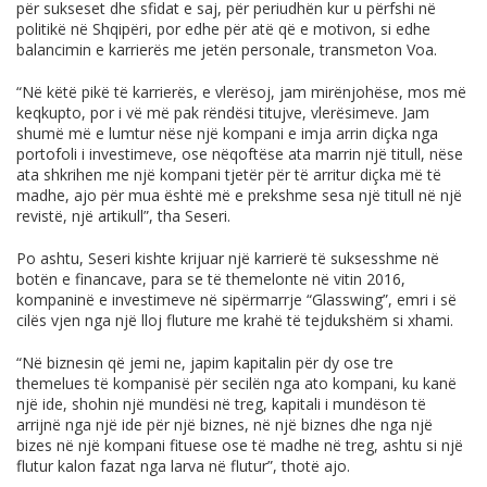
për sukseset dhe sfidat e saj, për periudhën kur u përfshi në
politikë në Shqipëri, por edhe për atë që e motivon, si edhe
balancimin e karrierës me jetën personale, transmeton Voa.
“Në këtë pikë të karrierës, e vlerësoj, jam mirënjohëse, mos më
keqkupto, por i vë më pak rëndësi titujve, vlerësimeve. Jam
shumë më e lumtur nëse një kompani e imja arrin diçka nga
portofoli i investimeve, ose nëqoftëse ata marrin një titull, nëse
ata shkrihen me një kompani tjetër për të arritur diçka më të
madhe, ajo për mua është më e prekshme sesa një titull në një
revistë, një artikull”, tha Seseri.
Po ashtu, Seseri kishte krijuar një karrierë të suksesshme në
botën e financave, para se të themelonte në vitin 2016,
kompaninë e investimeve në sipërmarrje “Glasswing”, emri i së
cilës vjen nga një lloj fluture me krahë të tejdukshëm si xhami.
“Në biznesin që jemi ne, japim kapitalin për dy ose tre
themelues të kompanisë për secilën nga ato kompani, ku kanë
një ide, shohin një mundësi në treg, kapitali i mundëson të
arrijnë nga një ide për një biznes, në një biznes dhe nga një
bizes në një kompani fituese ose të madhe në treg, ashtu si një
flutur kalon fazat nga larva në flutur”, thotë ajo.