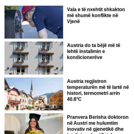
Vala e të nxehtit shkakton
më shumë konflikte në
Vjenë
Austria do ta bëjë më të
lehtë instalimin e
kondicionerëve
Austria regjistron
temperaturën më të lartë në
histori, termometri arrin
40.8°C
AUSTRI
Pranvera Berisha doktoron
në Austri me hulumtim
inovativ në gjenetikë dhe