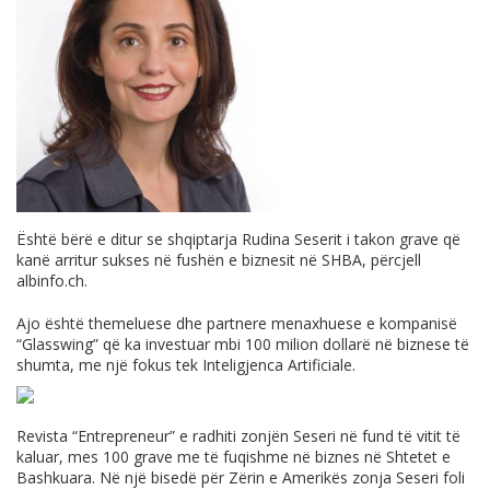
Është bërë e ditur se shqiptarja Rudina Seserit i takon grave që
kanë arritur sukses në fushën e biznesit në SHBA, përcjell
albinfo.ch
.
Ajo është themeluese dhe partnere menaxhuese e kompanisë
“Glasswing” që ka investuar mbi 100 milion dollarë në biznese të
shumta, me një fokus tek Inteligjenca Artificiale.
Revista “Entrepreneur” e radhiti zonjën Seseri në fund të vitit të
kaluar, mes 100 grave me të fuqishme në biznes në Shtetet e
Bashkuara. Në një bisedë për Zërin e Amerikës zonja Seseri foli