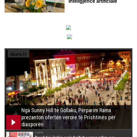
inteligjencë artificiale
Albinfo.TV
Nga Sunny Hill te Gollaku, Përparim Rama
prezanton ofertën verore të Prishtinës për
diasporën
Lajme