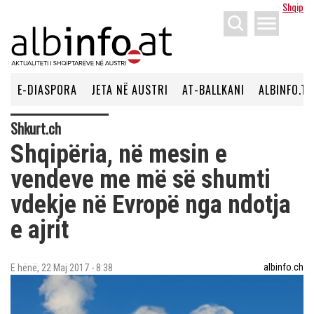
Shqip
menu
E-DIASPORA
JETA NË AUSTRI
AT-BALLKANI
ALBINFO.TV
Shkurt.ch
Shqipëria, në mesin e
vendeve me më së shumti
vdekje në Evropë nga ndotja
e ajrit
albinfo.ch
E hënë, 22 Maj 2017 - 8:38