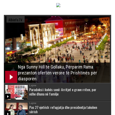
Albinfo.TV
Nga Sunny Hill te Gollaku, Përparim Rama
prezanton ofertën verore të Prishtinës për
diasporën
Lajme
Paradoksi i kohës sonë: Arritjet e grave rriten, por
edhe dhuna në familje
Lajme
Pas 27 vjetësh: refugjatja dhe presidentja takohen
sërish