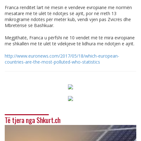
Franca renditet lart në mesin e vendeve evropiane me normën
mesatare më të ulët të ndotjes së ajrit, por në rreth 13
mikrogramë ndotës për metër kub, vendi vjen pas Zvicrës dhe
Mbretërisë së Bashkuar.
Megjithatë, Franca u përfshi në 10 vendet më të mira evropiane
me shkallën më të ulët të vdekjeve të lidhura me ndotjen e ajrit.
http://www.euronews.com/2017/
05/18/which-european-
countries-are-the-most-
polluted-who-statistics
Të tjera nga Shkurt.ch