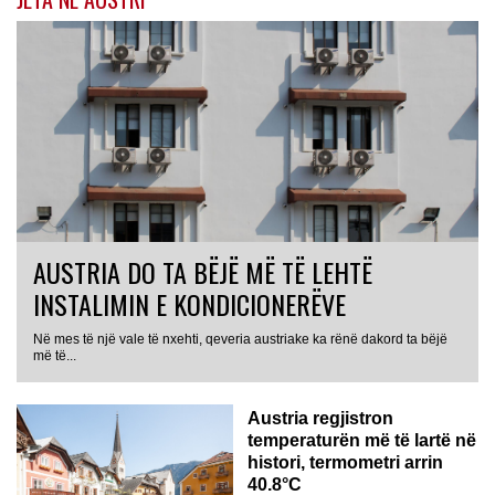
AUSTRIA DO TA BËJË MË TË LEHTË
INSTALIMIN E KONDICIONERËVE
Në mes të një vale të nxehti, qeveria austriake ka rënë dakord ta bëjë
më të...
Austria regjistron
temperaturën më të lartë në
histori, termometri arrin
40.8°C
AUSTRI