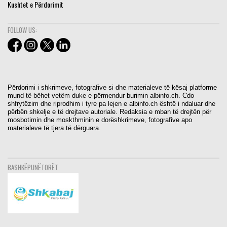
Kushtet e Përdorimit
FOLLOW US:
Përdorimi i shkrimeve, fotografive si dhe materialeve të kësaj platforme
mund të bëhet vetëm duke e përmendur burimin albinfo.ch. Cdo
shfrytëzim dhe riprodhim i tyre pa lejen e albinfo.ch është i ndaluar dhe
përbën shkelje e të drejtave autoriale. Redaksia e mban të drejtën për
mosbotimin dhe moskthminin e dorëshkrimeve, fotografive apo
materialeve të tjera të dërguara.
BASHKËPUNËTORËT