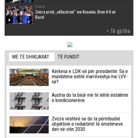
Futboll
Zvicra prish „vëllazërinë“ me Kosovën, fiton 4:0 në
Bazel
> Të gjitha
MË TË SHIKUARAT
TË FUNDIT
Kërkesa e LDK-së për presidentin: Sa e
mundshme është marrëveshja me LVV-
në?
Austria do ta bëjë më të lehtë instalimin
e kondicionerëve
Zvicra vështirë se do ta përmbushë
objektivin e reduktimit të emetimeve
deri në vitin 2030