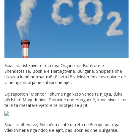
Sipas statistikave të reja nga Organizata Botërore e
Shëndetësisë, Bosnjë e Hercegovina, Bullgaria, Shqipëria dhe
Ukraina kanë normat më të larta të vdekshmërisë evropiane që
vijnë nga ndotja në shtëpi dhe ajër.
Siç raporton “Monitor”, shumë nga këto vende të njëjta, duke
përfshirë Maqedoninë, Poloninë dhe Hungarinë, kanë nivelet më
të larta mesatare vjetore të ndotjes së ajrit.
Sipas të dhënave, Shqipëria është e treta në Europë për nga
vdekshmëria nga ndotja e ajrit, pas Bosnjës dhe Bullgarisë.