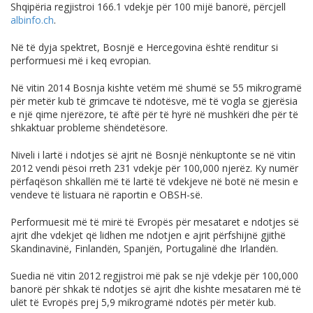
Shqipëria regjistroi 166.1 vdekje për 100 mijë banorë, përcjell
albinfo.ch
.
Në të dyja spektret, Bosnjë e Hercegovina është renditur si
performuesi më i keq evropian.
Në vitin 2014 Bosnja kishte vetëm më shumë se 55 mikrogramë
për metër kub të grimcave të ndotësve, më të vogla se gjerësia
e një qime njerëzore, të aftë për të hyrë në mushkëri dhe për të
shkaktuar probleme shëndetësore.
Niveli i lartë i ndotjes së ajrit në Bosnjë nënkuptonte se në vitin
2012 vendi pësoi rreth 231 vdekje për 100,000 njerëz. Ky numër
përfaqëson shkallën më të lartë të vdekjeve në botë në mesin e
vendeve të listuara në raportin e OBSH-së.
Performuesit më të mirë të Evropës për mesataret e ndotjes së
ajrit dhe vdekjet që lidhen me ndotjen e ajrit përfshijnë gjithë
Skandinavinë, Finlandën, Spanjën, Portugalinë dhe Irlandën.
Suedia në vitin 2012 regjistroi më pak se një vdekje për 100,000
banorë për shkak të ndotjes së ajrit dhe kishte mesataren më të
ulët të Evropës prej 5,9 mikrogramë ndotës për metër kub.