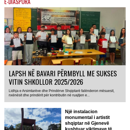
E-DIASPORA
LAPSH NË BAVARI PËRMBYLL ME SUKSES
VITIN SHKOLLOR 2025/2026
Lidhja e Arsimtarëve dhe Prindërve Shqiptarë falënderon mësuesit,
nxënësit dhe prindërit për kontributin në ruajtjen e...
Një instalacion
monumental i artistit
shqiptar në Gjenevë
kushtuar viktimave të