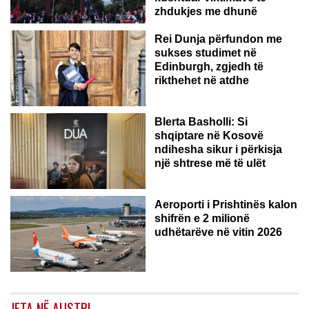
zhdukjes me dhunë
Rei Dunja përfundon me
sukses studimet në
Edinburgh, zgjedh të
rikthehet në atdhe
Blerta Basholli: Si
shqiptare në Kosovë
ndihesha sikur i përkisja
një shtrese më të ulët
Aeroporti i Prishtinës kalon
shifrën e 2 milionë
udhëtarëve në vitin 2026
JETA NË AUSTRI