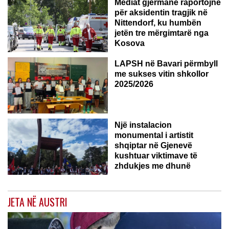
Mediat gjermane raportojnë
për aksidentin tragjik në
Nittendorf, ku humbën
jetën tre mërgimtarë nga
Kosova
LAPSH në Bavari përmbyll
me sukses vitin shkollor
2025/2026
Një instalacion
monumental i artistit
shqiptar në Gjenevë
kushtuar viktimave të
zhdukjes me dhunë
JETA NË AUSTRI