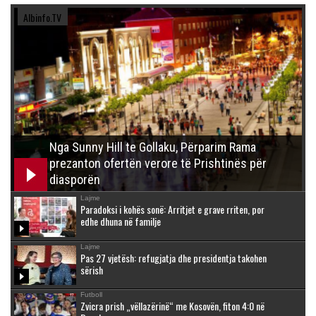
Albinfo.TV
Nga Sunny Hill te Gollaku, Përparim Rama
prezanton ofertën verore të Prishtinës për
diasporën
Lajme
Paradoksi i kohës sonë: Arritjet e grave rriten, por
edhe dhuna në familje
Lajme
Pas 27 vjetësh: refugjatja dhe presidentja takohen
sërish
Futboll
Zvicra prish „vëllazërinë“ me Kosovën, fiton 4:0 në