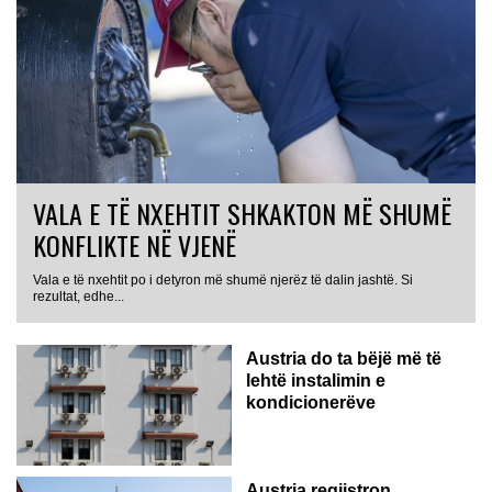
VALA E TË NXEHTIT SHKAKTON MË SHUMË
KONFLIKTE NË VJENË
Vala e të nxehtit po i detyron më shumë njerëz të dalin jashtë. Si
rezultat, edhe...
Austria do ta bëjë më të
lehtë instalimin e
kondicionerëve
Austria regjistron