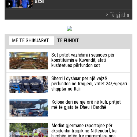
Bazel
> Të gjitha
MË TË SHIKUARAT
TË FUNDIT
Sot pritet vazhdimi i seancës për
konstituimin e Kuvendit, afati
kushtetues përfundon sot
Sherri i dyshuar për një vajzë
përfundon në tragjedi, vritet 24\-vjeçari
shqiptar në Itali
Kolona deri në një orë në kufi, pritjet
më të gjata te Dheu i Bardhë
Mediat gjermane raportojnë për
aksidentin tragjik në Nittendorf, ku
humbën jetën tre mërgimtarë nga