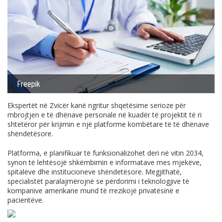
Freepik
Ekspertët në Zvicër kanë ngritur shqetësime serioze për
mbrojtjen e të dhënave personale në kuadër të projektit të ri
shtetëror për krijimin e një platforme kombëtare të të dhënave
shëndetësore.
Platforma, e planifikuar të funksionalizohet deri në vitin 2034,
synon të lehtësojë shkëmbimin e informatave mes mjekëve,
spitaleve dhe institucioneve shëndetësore. Megjithatë,
specialistët paralajmërojnë se përdorimi i teknologjive të
kompanive amerikane mund të rrezikojë privatësinë e
pacientëve.