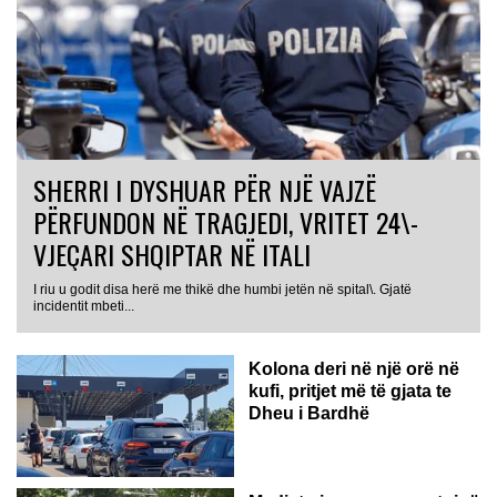
SHERRI I DYSHUAR PËR NJË VAJZË
PËRFUNDON NË TRAGJEDI, VRITET 24\-
VJEÇARI SHQIPTAR NË ITALI
I riu u godit disa herë me thikë dhe humbi jetën në spital\. Gjatë
incidentit mbeti...
Kolona deri në një orë në
kufi, pritjet më të gjata te
Dheu i Bardhë
GJERMANI