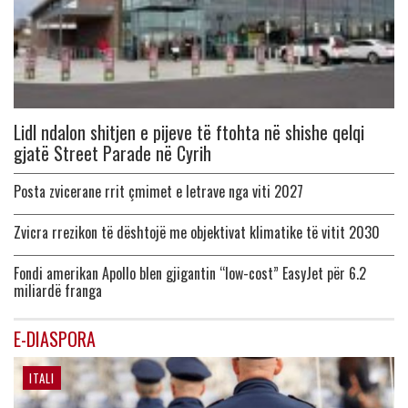
Lidl ndalon shitjen e pijeve të ftohta në shishe qelqi
gjatë Street Parade në Cyrih
Posta zvicerane rrit çmimet e letrave nga viti 2027
Zvicra rrezikon të dështojë me objektivat klimatike të vitit 2030
Fondi amerikan Apollo blen gjigantin “low-cost” EasyJet për 6.2
miliardë franga
E-DIASPORA
ITALI