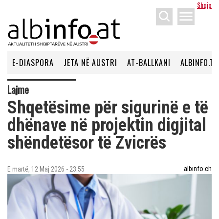
Shqip
menu
E-DIASPORA
JETA NË AUSTRI
AT-BALLKANI
ALBINFO.TV
Lajme
Shqetësime për sigurinë e të
dhënave në projektin digjital
shëndetësor të Zvicrës
albinfo.ch
E martë, 12 Maj 2026 - 23:55