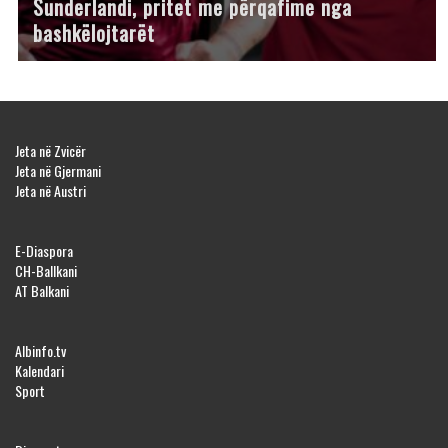
Sunderlandi, pritet me përqafime nga
bashkëlojtarët
Jeta në Zvicër
Jeta në Gjermani
Jeta në Austri
E-Diaspora
CH-Ballkani
AT Balkani
Albinfo.tv
Kalendari
Sport