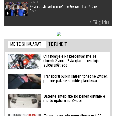
Futboll
Zvicra prish „vëllazërinë“ me Kosovën, fiton 4:0 në
Bazel
> Të gjitha
MË TË SHIKUARAT
TË FUNDIT
Cila ndarje e ka kërcënuar më së
shumti Zvicrën? Ja çfarë mendojnë
zviceranët sot
Transporti publik shtrenjtohet në Zvicër,
por më pak se sa ishte planifikuar
Bateritë shtëpiake po bëhen gjithnjë e
më të njohura në Zvicër