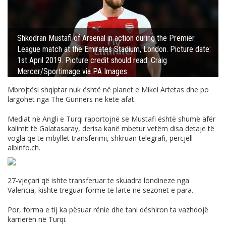
Shkodran Mustafi of Arsenal in action during the Premier
League match at the Emirates Stadium, London. Picture date:
1st April 2019. Picture credit should read: Craig
Mercer/Sportimage via PA Images
Mbrojtësi shqiptar nuk është në planet e Mikel Artetas dhe po
largohet nga The Gunners në këtë afat.
Mediat në Angli e Turqi raportojnë se Mustafi është shumë afër
kalimit të Galatasaray, derisa kanë mbetur vetëm disa detaje të
vogla që të mbyllet transferimi, shkruan telegrafi, përcjell
albinfo.ch
.
27-vjeçari që ishte transferuar te skuadra londineze nga
Valencia, kishte treguar formë të lartë në sezonet e para.
Por, forma e tij ka pësuar rënie dhe tani dëshiron ta vazhdojë
karrierën në Turqi.