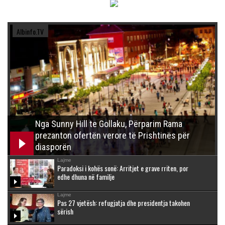
Albinfo.TV
Nga Sunny Hill te Gollaku, Përparim Rama
prezanton ofertën verore të Prishtinës për
diasporën
Lajme
Paradoksi i kohës sonë: Arritjet e grave rriten, por
edhe dhuna në familje
Lajme
Pas 27 vjetësh: refugjatja dhe presidentja takohen
sërish