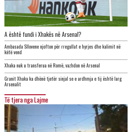
A është fundi i Xhakës në Arsenal?
Ambasada Sllovene njofton për rregullat e hyrjes dhe kalimit në
këtë vend
Xhaka nuk u transferua në Romë, vazhdon në Arsenal
Granit Xhaka ka dhënë tjetër sinjal se e ardhmja e tij është larg
Arsenalit
Të tjera nga Lajme