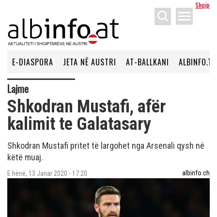
Shqip
menu
E-DIASPORA
JETA NË AUSTRI
AT-BALLKANI
ALBINFO.TV
Lajme
Shkodran Mustafi, afër
kalimit te Galatasary
Shkodran Mustafi pritet të largohet nga Arsenali qysh në
këtë muaj.
albinfo.ch
E hënë, 13 Janar 2020 - 17:20