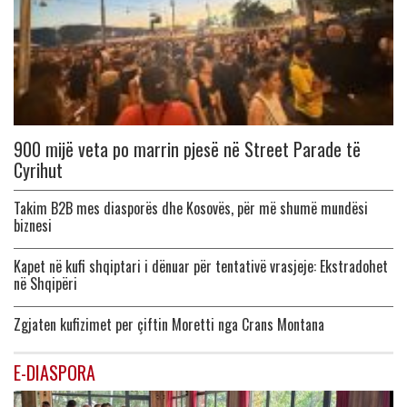
900 mijë veta po marrin pjesë në Street Parade të
Cyrihut
Takim B2B mes diasporës dhe Kosovës, për më shumë mundësi
biznesi
Kapet në kufi shqiptari i dënuar për tentativë vrasjeje: Ekstradohet
në Shqipëri
Zgjaten kufizimet per çiftin Moretti nga Crans Montana
E-DIASPORA