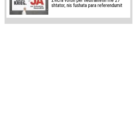
Zvicra voton për neutralitetin më 27
shtator, nis fushata para referendumit