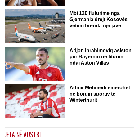
Mbi 120 fluturime nga
Gjermania drejt Kosovës
vetëm brenda një jave
Arijon Ibrahimoviq asiston
për Bayernin në fitoren
ndaj Aston Villas
ZVICËR
Admir Mehmedi emërohet
në bordin sportiv të
Winterthurit
JETA NË AUSTRI