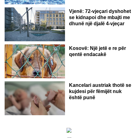
Vjenë: 72-vjeçari dyshohet
se kidnapoi dhe mbajti me
dhunë një djalë 4-vjeçar
Kosovë: Një jetë e re për
qentë endacakë
Kancelari austriak thotë se
kujdesi për fëmijët nuk
është punë