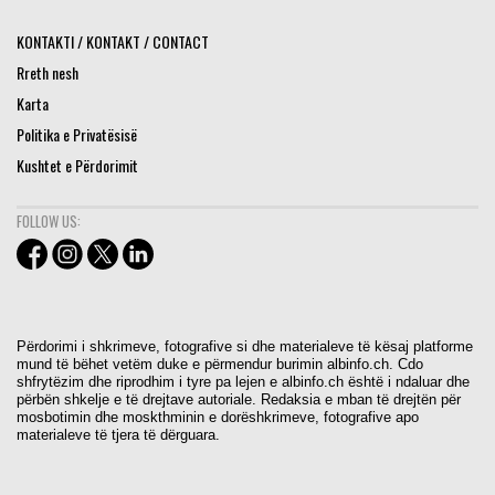
KONTAKTI / KONTAKT / CONTACT
Rreth nesh
Karta
Politika e Privatësisë
Kushtet e Përdorimit
FOLLOW US:
Përdorimi i shkrimeve, fotografive si dhe materialeve të kësaj platforme
mund të bëhet vetëm duke e përmendur burimin albinfo.ch. Cdo
shfrytëzim dhe riprodhim i tyre pa lejen e albinfo.ch është i ndaluar dhe
përbën shkelje e të drejtave autoriale. Redaksia e mban të drejtën për
mosbotimin dhe moskthminin e dorëshkrimeve, fotografive apo
materialeve të tjera të dërguara.