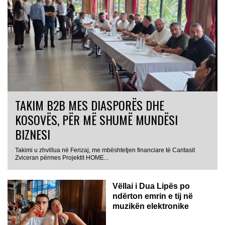
TAKIM B2B MES DIASPORËS DHE
KOSOVËS, PËR MË SHUMË MUNDËSI
BIZNESI
Takimi u zhvillua në Ferizaj, me mbështetjen financiare të Caritasit
Zviceran përmes Projektit HOME...
Vëllai i Dua Lipës po
ndërton emrin e tij në
muzikën elektronike
GJERMANI