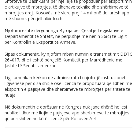
Shteteve të Bashkuara për një leje të propozuar për eksportimin
e artikujve të mbrojtjes, të dhënave teknike dhe shërbimeve të
mbrojtjes drejt Kosovës, në vlerë prej 14 milionë dollarësh apo
më shumë, përcjell
albinfo.ch
.
Njoftimi është dërguar nga Byroja për Çështje Legjislative e
Departamentit të Shtetit, në përputhje me nenin 36(c) të Ligjit
për Kontrollin e Eksportit të Armëve.
Sipas dokumentit, ky njoftim mban numrin e transmetimit DDTC
26–017, dhe i është përcjellë Komitetit për Marrëdhënie me
Jashtë të Senatit amerikan.
Ligji amerikan kërkon që administrata t’i njoftojë institucionet
ligjvënëse për disa shitje ose licenca të propozuara që lidhen me
eksportin e pajisjeve dhe shërbimeve të mbrojtjes për shtete të
huaja.
Në dokumentin e dorëzuar në Kongres nuk janë dhënë hollësi
publike lidhur me llojin e pajisjeve apo shërbimeve të mbrojtjes
që përfshihen në këtë licencë për Kosovën./rel