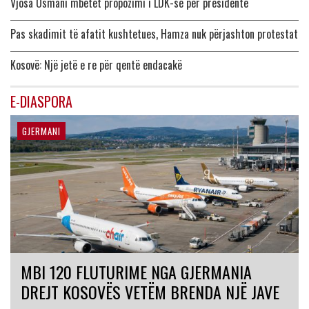
Vjosa Osmani mbetet propozimi i LDK-së për presidente
Pas skadimit të afatit kushtetues, Hamza nuk përjashton protestat
Kosovë: Një jetë e re për qentë endacakë
E-DIASPORA
GJERMANI
MBI 120 FLUTURIME NGA GJERMANIA
DREJT KOSOVËS VETËM BRENDA NJË JAVE