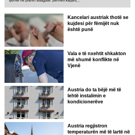
qenve në planin afatgjatë: përmes kapjes,...
Kancelari austriak thotë se
kujdesi për fëmijët nuk
është punë
Vala e të nxehtit shkakton
më shumë konflikte në
Vjenë
Austria do ta bëjë më të
lehtë instalimin e
kondicionerëve
Austria regjistron
temperaturën më të lartë në