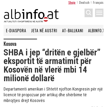
Shqip
Deutsch
Français
menu
E-DIASPORA
JETA NË AUSTRI
AT-BALLKANI
ALBINFO.TV
Kosova
SHBA i jep “dritën e gjelbër”
eksportit të armatimit për
Kosovën në vlerë mbi 14
milionë dollarë
Departamenti amerikan i Shtetit njofton Kongresin për një
licencë të propozuar për artikuj dhe shërbime të
mbrojtjes drejt Kosovës