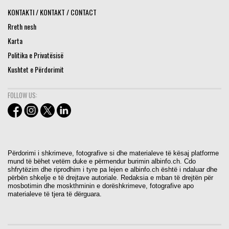
KONTAKTI / KONTAKT / CONTACT
Rreth nesh
Karta
Politika e Privatësisë
Kushtet e Përdorimit
FOLLOW US:
Përdorimi i shkrimeve, fotografive si dhe materialeve të kësaj platforme
mund të bëhet vetëm duke e përmendur burimin albinfo.ch. Cdo
shfrytëzim dhe riprodhim i tyre pa lejen e albinfo.ch është i ndaluar dhe
përbën shkelje e të drejtave autoriale. Redaksia e mban të drejtën për
mosbotimin dhe moskthminin e dorëshkrimeve, fotografive apo
materialeve të tjera të dërguara.