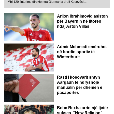
Mbi 120 fluturime direkte nga Gjermania drejt Kosovës j...
Arijon Ibrahimoviq asiston
për Bayernin në fitoren
ndaj Aston Villas
ZVICËR
Admir Mehmedi emërohet
në bordin sportiv të
Winterthurit
Rasti i kosovarit shtyn
Aargaun të ndryshojë
manualin për dhënien e
pasaportës
Bebe Rexha arrin një tjetër
sukses, “New Religion”