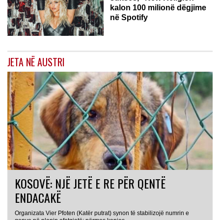
kalon 100 milionë dëgjime
në Spotify
JETA NË AUSTRI
KOSOVË: NJË JETË E RE PËR QENTË
ENDACAKË
Organizata Vier Pfoten (Katër putrat) synon të stabilizojë numrin e