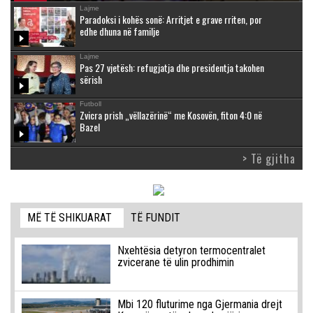
Lajme
Paradoksi i kohës sonë: Arritjet e grave rriten, por
edhe dhuna në familje
Lajme
Pas 27 vjetësh: refugjatja dhe presidentja takohen
sërish
Futboll
Zvicra prish „vëllazërinë“ me Kosovën, fiton 4:0 në
Bazel
> Të gjitha
MË TË SHIKUARAT
TË FUNDIT
Nxehtësia detyron termocentralet
zvicerane të ulin prodhimin
Mbi 120 fluturime nga Gjermania drejt