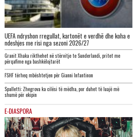
UEFA ndryshon rregullat, kartonët e verdhë dhe koha e
ndeshjes me risi nga sezoni 2026/27
Granit Xhaka rikthehet në stërvitje te Sunderlandi, pritet me
përqafime nga bashkëlojtarët
FSHF tërheq mbështetjen për Gianni Infantinon
Spalletti: Zhegrova ka cilësi të mëdha, por duhet të luajë më
shumë për ekipin
E-DIASPORA