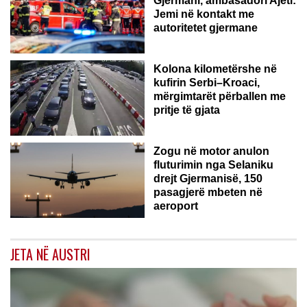
Gjermani, ambasadori Ajeti:
Jemi në kontakt me
autoritetet gjermane
Kolona kilometërshe në
kufirin Serbi–Kroaci,
mërgimtarët përballen me
pritje të gjata
Zogu në motor anulon
fluturimin nga Selaniku
drejt Gjermanisë, 150
pasagjerë mbeten në
aeroport
JETA NË AUSTRI