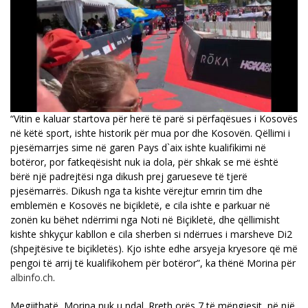
“Vitin e kaluar startova për herë të parë si përfaqësues i Kosovës
në këtë sport, ishte historik për mua por dhe Kosovën. Qëllimi i
pjesëmarrjes sime në garen Pays d`aix ishte kualifikimi në
botëror, por fatkeqësisht nuk ia dola, për shkak se më është
bërë një padrejtësi nga dikush prej garueseve të tjerë
pjesëmarrës. Dikush nga ta kishte vërejtur emrin tim dhe
emblemën e Kosovës ne biçikletë, e cila ishte e parkuar në
zonën ku bëhet ndërrimi nga Noti në Biçikletë, dhe qëllimisht
kishte shkyçur kabllon e cila sherben si ndërrues i marsheve Di2
(shpejtësive te biçikletës). Kjo ishte edhe arsyeja kryesore që më
pengoi të arrij të kualifikohem për botëror”, ka thënë Morina për
albinfo.ch
.
Megjithatë, Morina nuk u ndal. Rreth orës 7 të mëngjesit, në një