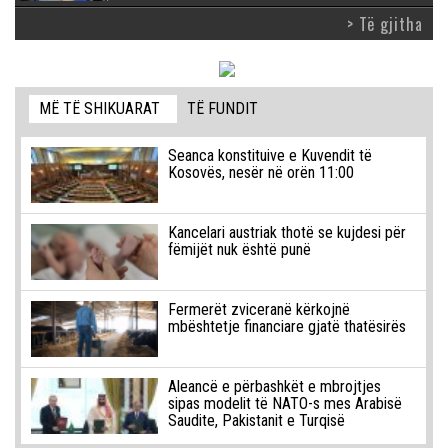
> Të gjitha
MË TË SHIKUARAT
TË FUNDIT
Seanca konstituive e Kuvendit të
Kosovës, nesër në orën 11:00
Kancelari austriak thotë se kujdesi për
fëmijët nuk është punë
Fermerët zviceranë kërkojnë
mbështetje financiare gjatë thatësirës
Aleancë e përbashkët e mbrojtjes
sipas modelit të NATO-s mes Arabisë
Saudite, Pakistanit e Turqisë