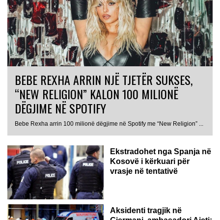
BEBE REXHA ARRIN NJË TJETËR SUKSES,
“NEW RELIGION” KALON 100 MILIONË
DËGJIME NË SPOTIFY
Bebe Rexha arrin 100 milionë dëgjime në Spotify me “New Religion” ...
Ekstradohet nga Spanja në
Kosovë i kërkuari për
vrasje në tentativë
GJERMANI
Aksidenti tragjik në