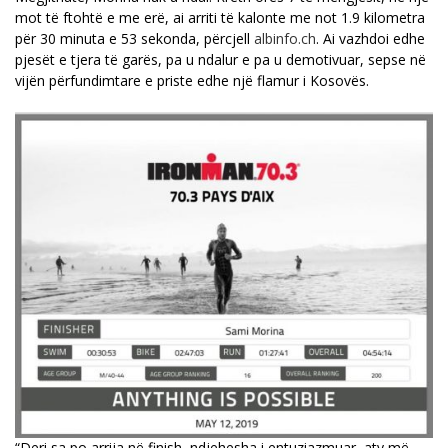
mot të ftohtë e me erë, ai arriti të kalonte me not 1.9 kilometra
për 30 minuta e 53 sekonda, përcjell
albinfo.ch
. Ai vazhdoi edhe
pjesët e tjera të garës, pa u ndalur e pa u demotivuar, sepse në
vijën përfundimtare e priste edhe një flamur i Kosovës.
“Deri sa po arrija në finish, ndjehesha i entuziazmuar, aty më