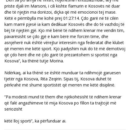
priste djali im Marsoni, i cili kishte flamurin e Kosovës në duar
dhe të njejtin ma dorëzoi, diçka që më emocionoi tej mase.
Këtë e përmbylla me kohë prej 01:27:14. Çdo garë në të cilën
kam marrë pjesë ia kam dedikuar Kosovës dhe do të vazhdoj të
bëj të njejtën gjë. Kjo më bënë të ndihem krenar me vendin tim,
pavarësisht se çdo gjë e kam bërë me forcën time, dhe
asnjeherë nuk është vërejtur interesim nga federatat dhe klubet
që merren me këtë sport. Kjo padyshim nuk do të më demotivoj
që çdo herë dhe në çdo garë të prezantohem si sportist nga
Kosova”, ka thënë tutje Morina.
Ndërkaq, ai ka thënë se është munduar ta ndihmojë garuesen
tjetër nga Kosova, Rita Zeqirin. Sipas tij, Kosova duhet të
përkrahë më shumë sportistët që merren me këtë disiplinë.
“Pa modesti mund të them dhe njëkohësisht të ndihem krenar
që falë angazhimeve të mija Kosova po fillon ta trajtojë më
seriozisht
këtë lloj sporti”, ka përfunduar ai.