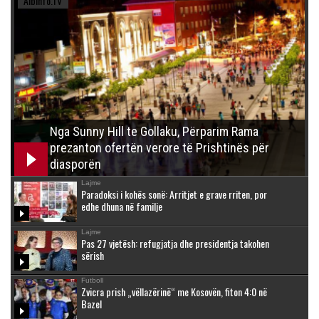
Albinfo.TV
Nga Sunny Hill te Gollaku, Përparim Rama
prezanton ofertën verore të Prishtinës për
diasporën
Lajme
Paradoksi i kohës sonë: Arritjet e grave rriten, por
edhe dhuna në familje
Lajme
Pas 27 vjetësh: refugjatja dhe presidentja takohen
sërish
Futboll
Zvicra prish „vëllazërinë“ me Kosovën, fiton 4:0 në
Bazel