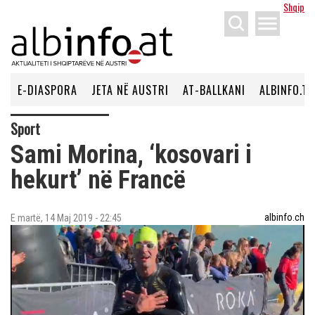
Shqip
menu
E-DIASPORA
JETA NË AUSTRI
AT-BALLKANI
ALBINFO.TV
Sport
Sami Morina, ‘kosovari i
hekurt’ në Francë
albinfo.ch
E martë, 14 Maj 2019 - 22:45