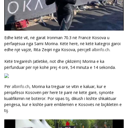
Edhe këtë vit, në garat Ironman 70.3 në Francë Kosova u
përfaqësua nga Sami Morina. Këtë herë, në këtë kategroi garoi
edhe një vajzë, Rita Zeqiri nga Kosova, përcjell
albinfo.ch
.
Këtë tregarësh (atletikë, not dhe çiklizëm) Morina e ka
përfunduar për një kohë prej 4 orë, 54 minuta e 14 sekonda.
Për
albinfo.ch
, Morina ka treguar se vitin e kaluar, kur e
përqafësoi Kosovën për herë të parë në këtë garë, synonte
kualifikimin në botëror. Por sipas tij, dikush i kishte shkaktuar
pengesa, kur e kishte parë emblemën e Kosovës në biçikletën e
tij.