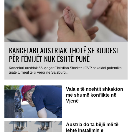
KANCELARI AUSTRIAK THOTË SE KUJDESI
PËR FËMIJËT NUK ËSHTË PUNË
Kancelari austriak 66-vjeçar Christian Stocker i ÖVP shkaktoi polemika
gjatë turneut të tij veror në Salzburg...
Vala e të nxehtit shkakton
më shumë konflikte në
Vjenë
Austria do ta bëjë më të
lehtë instalimin e