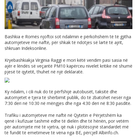
Bashkia e Romës njoftoi sot ndalimin e përkohshëm të të gjitha
automjeteve me naftë, për shkak të ndotjes së lartë të ajrit,
shkruan Indeksonline.
Kryebashkiakja Virginia Raggi e mori këtë vendim pasi sasia në
ajër e lëndës së veçantë PM10 kapërceu nivelet kritike në shumë
pjesë të qytetit, thuhet në një deklaratë.
Ky ndalim, i cili nuk do të përfshijë autobusët, taksitë dhe
automjetet e tjera të shërbimit publik, do të zbatohet nesër nga
7:30 deri në 10:30 në mëngjes dhe nga 4:30 deri në 8:30 pasdite.
Trafiku i automjeteve me naftë në Qytetin e Përjetshëm ka
qenë i kufizuar tashmë edhe të dielën dhe të hënën, por vetëm
për automjete më të vjetra, që nuk i plotësojnë standardet më
të fundit të emetimeve të vëna nga BE, përcjell
Albinfo.ch
.