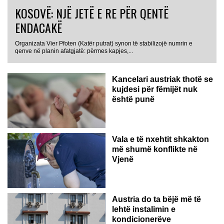
KOSOVË: NJË JETË E RE PËR QENTË
ENDACAKË
Organizata Vier Pfoten (Katër putrat) synon të stabilizojë numrin e
qenve në planin afatgjatë: përmes kapjes,...
Kancelari austriak thotë se
kujdesi për fëmijët nuk
është punë
Vala e të nxehtit shkakton
më shumë konflikte në
Vjenë
Austria do ta bëjë më të
lehtë instalimin e
kondicionerëve