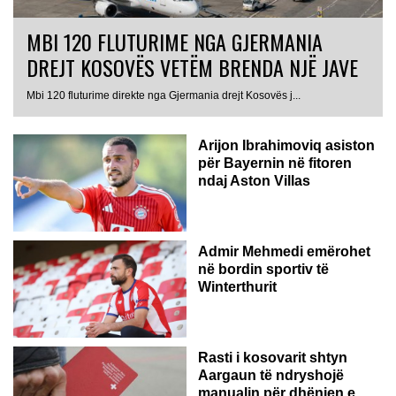
MBI 120 FLUTURIME NGA GJERMANIA
DREJT KOSOVËS VETËM BRENDA NJË JAVE
Mbi 120 fluturime direkte nga Gjermania drejt Kosovës j...
Arijon Ibrahimoviq asiston
për Bayernin në fitoren
ndaj Aston Villas
ZVICËR
Admir Mehmedi emërohet
në bordin sportiv të
Winterthurit
Rasti i kosovarit shtyn
Aargaun të ndryshojë
manualin për dhënien e