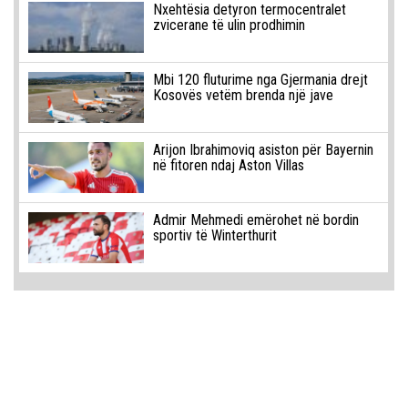
Nxehtësia detyron termocentralet
zvicerane të ulin prodhimin
Mbi 120 fluturime nga Gjermania drejt
Kosovës vetëm brenda një jave
Arijon Ibrahimoviq asiston për Bayernin
në fitoren ndaj Aston Villas
Admir Mehmedi emërohet në bordin
sportiv të Winterthurit