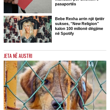
pasaportës
Bebe Rexha arrin një tjetër
sukses, “New Religion”
kalon 100 milionë dëgjime
në Spotify
JETA NË AUSTRI