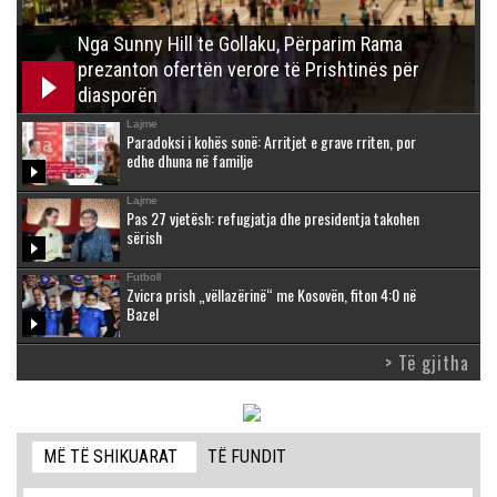
Nga Sunny Hill te Gollaku, Përparim Rama
prezanton ofertën verore të Prishtinës për
diasporën
Lajme
Paradoksi i kohës sonë: Arritjet e grave rriten, por
edhe dhuna në familje
Lajme
Pas 27 vjetësh: refugjatja dhe presidentja takohen
sërish
Futboll
Zvicra prish „vëllazërinë“ me Kosovën, fiton 4:0 në
Bazel
> Të gjitha
MË TË SHIKUARAT
TË FUNDIT