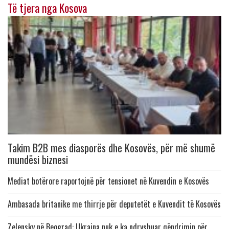
Të tjera nga Kosova
Takim B2B mes diasporës dhe Kosovës, për më shumë
mundësi biznesi
Mediat botërore raportojnë për tensionet në Kuvendin e Kosovës
Ambasada britanike me thirrje për deputetët e Kuvendit të Kosovës
Zelensky në Beograd: Ukraina nuk e ka ndryshuar qëndrimin për