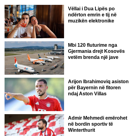
Vëllai i Dua Lipës po
ndërton emrin e tij në
muzikën elektronike
GJERMANI
Mbi 120 fluturime nga
Gjermania drejt Kosovës
vetëm brenda një jave
Arijon Ibrahimoviq asiston
për Bayernin në fitoren
ndaj Aston Villas
ZVICËR
Admir Mehmedi emërohet
në bordin sportiv të
Winterthurit