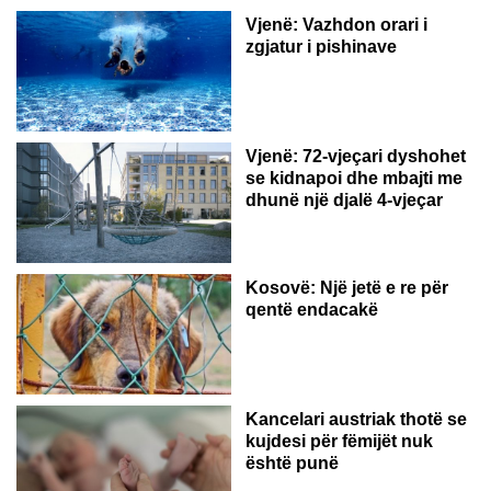
Vjenë: Vazhdon orari i
zgjatur i pishinave
Vjenë: 72-vjeçari dyshohet
se kidnapoi dhe mbajti me
dhunë një djalë 4-vjeçar
Kosovë: Një jetë e re për
qentë endacakë
Kancelari austriak thotë se
kujdesi për fëmijët nuk
është punë