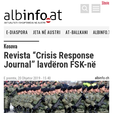
Shqip
menu
E-DIASPORA
JETA NË AUSTRI
AT-BALLKANI
ALBINFO.TV
Kosova
Revista “Crisis Response
Journal” lavdëron FSK-në
albinfo.ch
E premte, 20 Dhjetor 2019 - 15:40