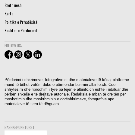
Rreth nesh
Karta
Politika e Privatësisë
Kushtet e Përdorimit
FOLLOW US:
Përdorimi i shkrimeve, fotografive si dhe materialeve të kësaj platforme
mund të bëhet vetëm duke e përmendur burimin albinfo.ch. Cdo
shfrytëzim dhe riprodhim i tyre pa lejen e albinfo.ch është i ndaluar dhe
përbën shkelje e të drejtave autoriale. Redaksia e mban të drejtën për
mosbotimin dhe moskthminin e dorëshkrimeve, fotografive apo
materialeve të tjera të dërguara.
BASHKËPUNËTORËT