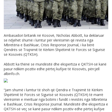
Ambasadori britanik në Kosovë, Nicholas Abbott, ka deklaruar
se ndjehet shumë i lumtur për vlerësimin që revista nga
Mbretëria e Bashkuar, Crisis Response Journal, i ka bërë
Qendrës së Trajnimit të Kërkim Shpëtimit të Forcës së Sigurisë
së Kosovës (QTKSH).
Abbott ka thënë se mundësitë dhe ekspertiza e QKTSH-së kanë
pasur ndikim pozitiv edhe përtej kufijve të Kosovës, përcjell
albinfo.ch
.
“Jam shumë i lumtur të shoh që Qendra e Trajnimit të Kërkim
Shpëtimit të Forcës së Sigurisë së Kosovës (QTKSH) të marrë
vlerësimin e merituar nga botimi i fundit i revistës nga Mbretëria
e Bashkuar, Crisis Response Journal. Mundësitë dhe ekspertiza e
QKTSH-së veç se kanë pasur ndikim pozitiv edhe përtej kufijve