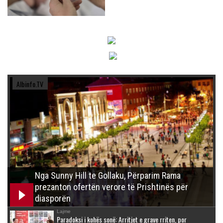
Albinfo.TV
Nga Sunny Hill te Gollaku, Përparim Rama
prezanton ofertën verore të Prishtinës për
diasporën
Lajme
Paradoksi i kohës sonë: Arritjet e grave rriten, por