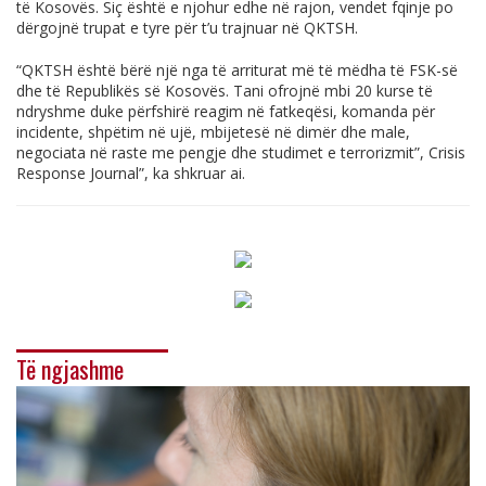
të Kosovës. Siç është e njohur edhe në rajon, vendet fqinje po
dërgojnë trupat e tyre për t’u trajnuar në QKTSH.
“QKTSH është bërë një nga të arriturat më të mëdha të FSK-së
dhe të Republikës së Kosovës. Tani ofrojnë mbi 20 kurse të
ndryshme duke përfshirë reagim në fatkeqësi, komanda për
incidente, shpëtim në ujë, mbijetesë në dimër dhe male,
negociata në raste me pengje dhe studimet e terrorizmit”, Crisis
Response Journal”, ka shkruar ai.
Të ngjashme