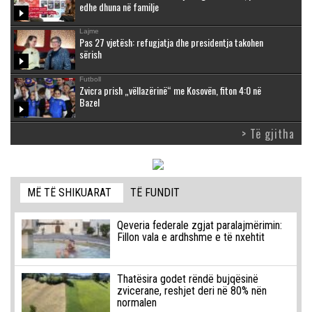
edhe dhuna në familje
Lajme
Pas 27 vjetësh: refugjatja dhe presidentja takohen
sërish
Futboll
Zvicra prish „vëllazërinë“ me Kosovën, fiton 4:0 në
Bazel
> Të gjitha
MË TË SHIKUARAT
TË FUNDIT
Qeveria federale zgjat paralajmërimin:
Fillon vala e ardhshme e të nxehtit
Thatësira godet rëndë bujqësinë
zvicerane, reshjet deri në 80% nën
normalen