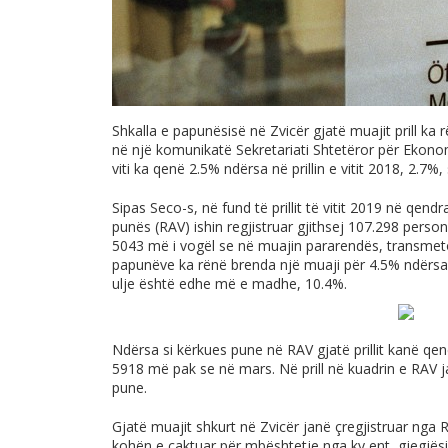
Shkalla e papunësisë në Zvicër gjatë muajit prill ka r
në një komunikatë Sekretariati Shtetëror për Ekonom
viti ka qenë 2.5% ndërsa në prillin e vitit 2018, 2.7%
Sipas Seco-s, në fund të prillit të vitit 2019 në qen
punës (RAV) ishin regjistruar gjithsej 107.298 perso
5043 më i vogël se në muajin pararendës, transme
papunëve ka rënë brenda një muaji për 4.5% ndërsa n
ulje është edhe më e madhe, 10.4%.
Ndërsa si kërkues pune në RAV gjatë prillit kanë qe
5918 më pak se në mars. Në prill në kuadrin e RAV 
pune.
Gjatë muajit shkurt në Zvicër janë çregjistruar nga
kohën e caktuar për mbështetje nga ky ent, gjegjësis