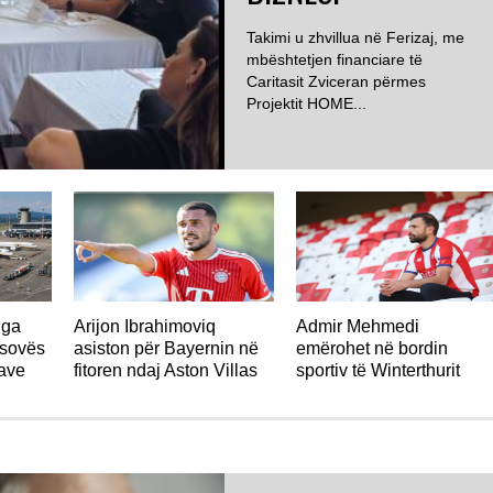
Takimi u zhvillua në Ferizaj, me
mbështetjen financiare të
Caritasit Zviceran përmes
Projektit HOME...
ZVICËR
nga
Arijon Ibrahimoviq
Admir Mehmedi
osovës
asiston për Bayernin në
emërohet në bordin
jave
fitoren ndaj Aston Villas
sportiv të Winterthurit