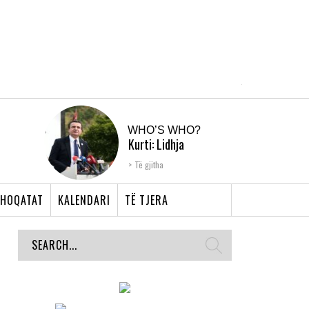
WHO’S WHO?
Kurti: Lidhja
Shqiptare e Prizrenit,
Të gjitha
nyja që bashkoi �...
HOQATAT
KALENDARI
TË TJERA