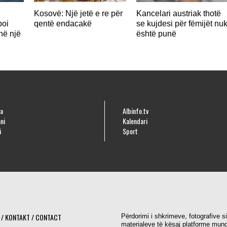
Kosovë: Një jetë e re për
Kancelari austriak thotë
poi
qentë endacakë
se kujdesi për fëmijët nu
në një
është punë
a
Albinfo.tv
ni
Kalendari
i
Sport
 / KONTAKT / CONTACT
Përdorimi i shkrimeve, fotografive s
materialeve të kësaj platforme mund