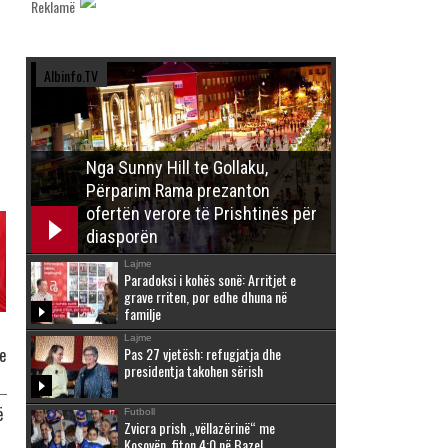
Reklamë
Albinfo.TV
Nga Sunny Hill te Gollaku,
Përparim Rama prezanton
ofertën verore të Prishtinës për
diasporën
Lajme
Paradoksi i kohës sonë: Arritjet e
grave rriten, por edhe dhuna në
familje
Lajme
Pas 27 vjetësh: refugjatja dhe
e
presidentja takohen sërish
ë
Futboll
Zvicra prish „vëllazërinë“ me
Kosovën, fiton 4:0 në Bazel