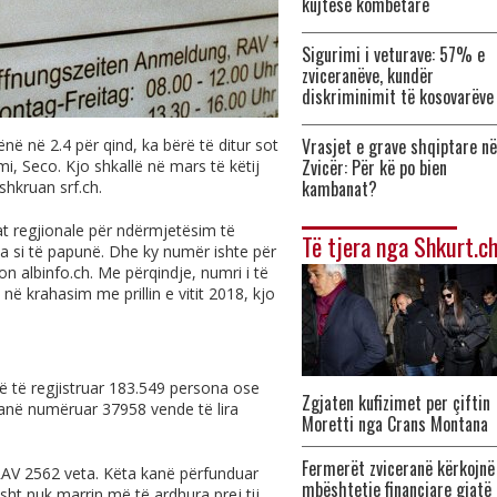
kujtese kombëtare
Sigurimi i veturave: 57% e
zviceranëve, kundër
diskriminimit të kosovarëve
Vrasjet e grave shqiptare në
ënë në 2.4 për qind, ka bërë të ditur sot
Zvicër: Për kë po bien
i, Seco. Kjo shkallë në mars të këtij
kambanat?
, shkruan
srf.ch
.
drat regjionale për ndërmjetësim të
Të tjera nga Shkurt.c
na si të papunë. Dhe ky numër ishte për
ton
albinfo.ch
. Me përqindje, numri i të
ë krahasim me prillin e vitit 2018, kjo
në të regjistruar 183.549 persona ose
Zgjaten kufizimet per çiftin
janë numëruar 37958 vende të lira
Moretti nga Crans Montana
Fermerët zviceranë kërkojnë
 RAV 2562 veta. Këta kanë përfunduar
mbështetje financiare gjatë
ht nuk marrin më të ardhura prej tij.