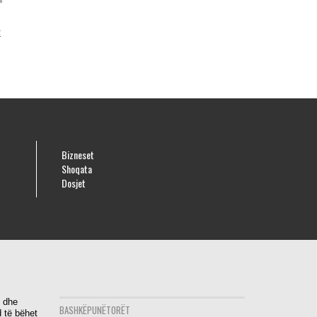
k
Bizneset
Shoqata
Dosjet
i dhe
BASHKËPUNËTORËT
 të bëhet