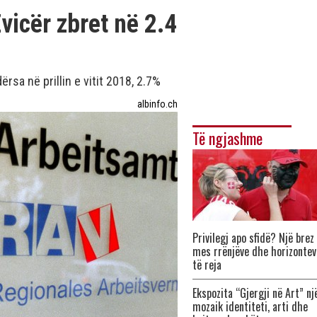
vicër zbret në 2.4
ërsa në prillin e vitit 2018, 2.7%
albinfo.ch
Të ngjashme
Privilegj apo sfidë? Një brez
mes rrënjëve dhe horizontev
të reja
Ekspozita “Gjergji në Art” nj
mozaik identiteti, arti dhe