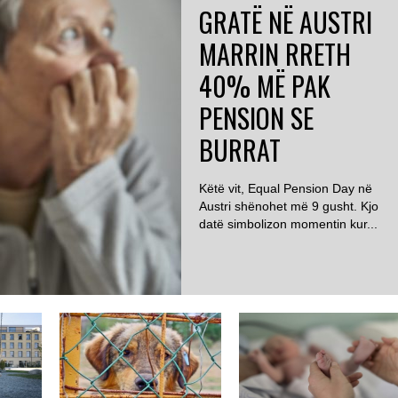
GRATË NË AUSTRI
MARRIN RRETH
40% MË PAK
PENSION SE
BURRAT
Këtë vit, Equal Pension Day në
Austri shënohet më 9 gusht. Kjo
datë simbolizon momentin kur...