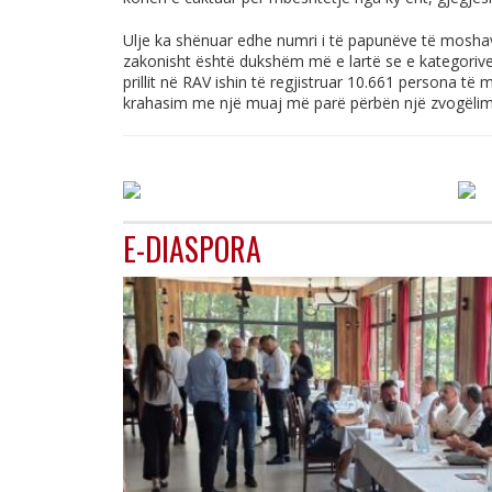
Ulje ka shënuar edhe numri i të papunëve të moshave
zakonisht është dukshëm më e lartë se e kategorive 
prillit në RAV ishin të regjistruar 10.661 persona të
krahasim me një muaj më parë përbën një zvogëlim
E-DIASPORA