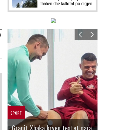
thahen dhe kullotat po digjen
ë
SPORT
Granit Xhaka kryen testet para