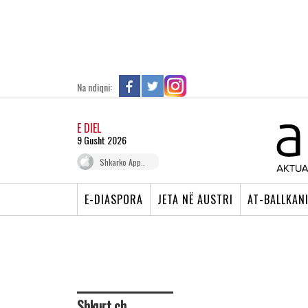
Na ndiqni:
E DIEL
9 Gusht 2026
Shkarko App..
E-DIASPORA
JETA NË AUSTRI
AT-BALLKAN
Shkurt.ch