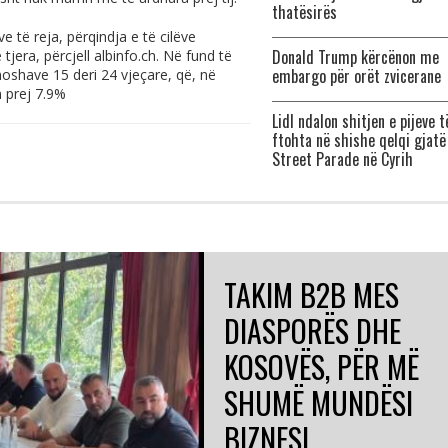
thatësirës
 të reja, përqindja e të cilëve
Donald Trump kërcënon me
tjera, përcjell
albinfo.ch
. Në fund të
embargo për orët zvicerane
 moshave 15 deri 24 vjeçare, që, në
 prej 7.9%
Lidl ndalon shitjen e pijeve t
ftohta në shishe qelqi gjatë
Street Parade në Cyrih
TAKIM B2B MES
DIASPORËS DHE
KOSOVËS, PËR MË
SHUMË MUNDËSI
BIZNESI