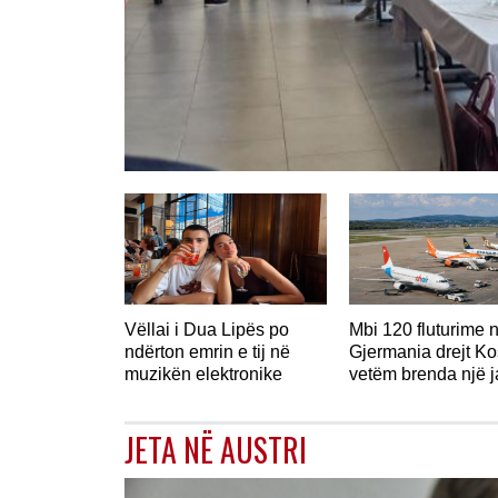
GJERMANI
Vëllai i Dua Lipës po
Mbi 120 fluturime 
ndërton emrin e tij në
Gjermania drejt K
muzikën elektronike
vetëm brenda një 
JETA NË AUSTRI