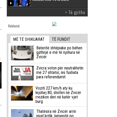
> Të gjitha
Reklamë
MË TË SHIKUARAT
TË FUNDIT
Bateritë shtëpiake po bëhen
gjithnjë e më të njohura në
h
Zvicër
Zvicra voton për neutralitetin
më 27 shtator, nis fushata
para referendumit
Voziti 227 km/h aty ku
lejohej 80, shoferi në Zvicër
rrezikon deri në katër vjet
burg
Thatësira në Zvicër arrin
nivel kritik, lumenjtë po