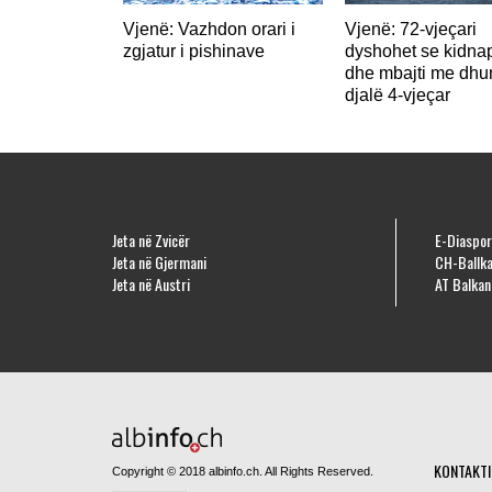
Vjenë: Vazhdon orari i
Vjenë: 72-vjeçari
zgjatur i pishinave
dyshohet se kidna
dhe mbajti me dhu
djalë 4-vjeçar
Jeta në Zvicër
E-Diaspor
Jeta në Gjermani
CH-Ballka
Jeta në Austri
AT Balkan
KONTAKTI
Copyright © 2018 albinfo.ch. All Rights Reserved.