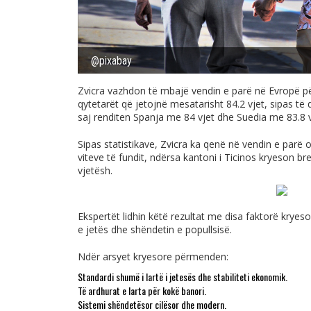
@pixabay
Zvicra vazhdon të mbajë vendin e parë në Evropë p
qytetarët që jetojnë mesatarisht
84.2 vjet
, sipas të
saj renditen Spanja me 84 vjet dhe Suedia me 83.8
Sipas statistikave, Zvicra ka qenë në vendin e parë o
viteve të fundit, ndërsa kantoni i Ticinos kryeson b
vjetësh.
Ekspertët lidhin këtë rezultat me disa faktorë kryeso
e jetës dhe shëndetin e popullsisë.
Ndër arsyet kryesore përmenden:
Standardi shumë i lartë i jetesës
dhe stabiliteti ekonomik.
Të ardhurat e larta për kokë banori.
Sistemi shëndetësor cilësor dhe modern.