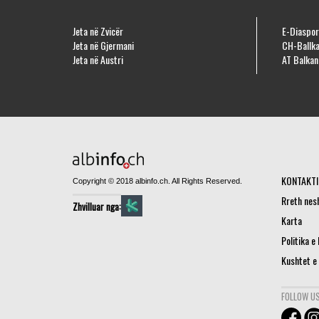
Jeta në Zvicër
E-Diaspor
Jeta në Gjermani
CH-Ballka
Jeta në Austri
AT Balkan
KONTAKTI
Copyright © 2018 albinfo.ch. All Rights Reserved.
Rreth nes
Zhvilluar nga:
Karta
Politika e
Kushtet e
FOLLOW US