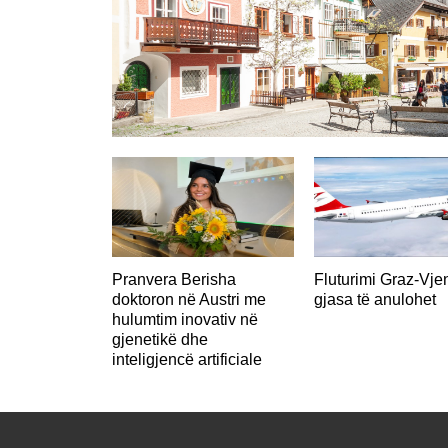
AUSTRI
Pranvera Berisha
Fluturimi Graz-Vje
doktoron në Austri me
gjasa të anulohet
hulumtim inovativ në
gjenetikë dhe
inteligjencë artificiale