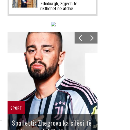
Edinburgh, zgjedh të
rikthehet në atdhe
SPORT
Spalletti: Zhegrova ka cilësi të