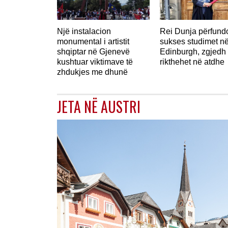
Një instalacion
Rei Dunja përfun
monumental i artistit
sukses studimet n
shqiptar në Gjenevë
Edinburgh, zgjedh 
kushtuar viktimave të
rikthehet në atdhe
zhdukjes me dhunë
JETA NË AUSTRI