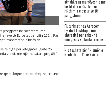
nënshkruan marrëveshje me
Institutin e Bazelit për
rikthimin e pasurive të
paligjshme
Fluturimet nga Aeroporti i
Cyrihut kushtojnë më
ër jetëgjatësinë mesatare, me
shtrenjtë për shkak të
 dhënave të
Eurostat për vitin 2024
. Pas
mungesës së konkurrencës
 vjet, transmeton
albinfo.ch
.
se të dytë për jetëgjatësi gjatë 25
Nis fushata për “Nismën e
renda vendit me një mesatare prej 85.2
Neutralitetit” në Zvicër
rë që ndikojnë drejtpërdrejt në cilësinë