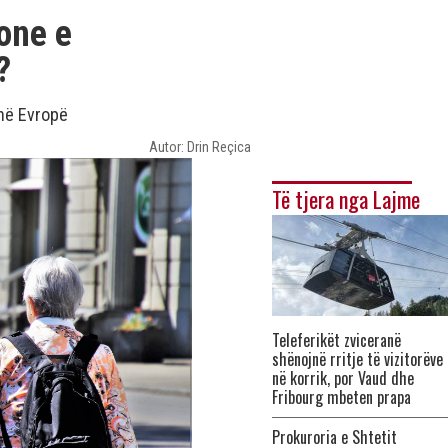
one e
?
 në Evropë
Autor: Drin Reçica
Të tjera nga Lajme
Teleferikët zviceranë
shënojnë rritje të vizitorëve
në korrik, por Vaud dhe
Fribourg mbeten prapa
Prokuroria e Shtetit