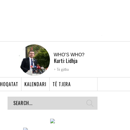
WHO’S WHO?
Kurti: Lidhja
Shqiptare e Prizrenit,
Të gjitha
nyja që bashkoi �...
HOQATAT
KALENDARI
TË TJERA