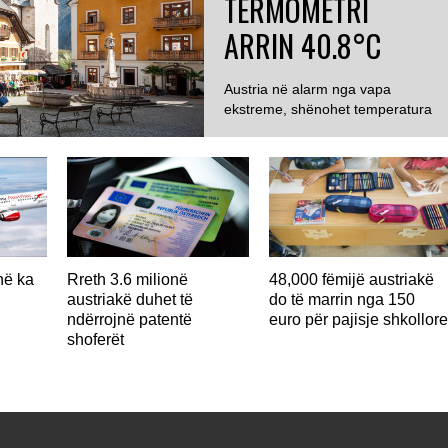
TERMOMETRI
ARRIN 40.8°C
Austria në alarm nga vapa
ekstreme, shënohet temperatura
më e lartë ndonjëherë...
në ka
Rreth 3.6 milionë
48,000 fëmijë austriakë
austriakë duhet të
do të marrin nga 150
ndërrojnë patentë
euro për pajisje shkollor
shoferët