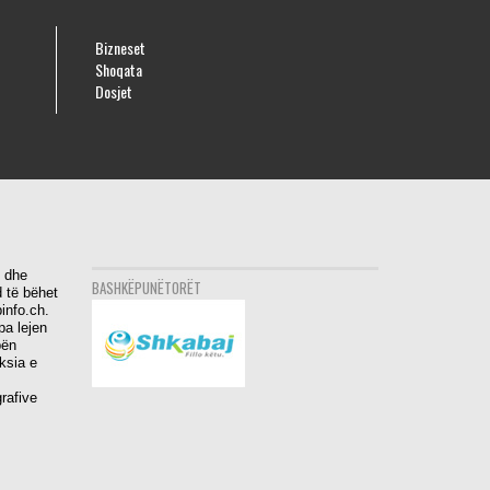
Bizneset
Shoqata
Dosjet
i dhe
BASHKËPUNËTORËT
 të bëhet
info.ch.
pa lejen
bën
aksia e
rafive