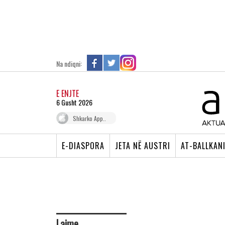
Na ndiqni:
E ENJTE
6 Gusht 2026
Shkarko App..
E-DIASPORA
JETA NË AUSTRI
AT-BALLKAN
Lajme