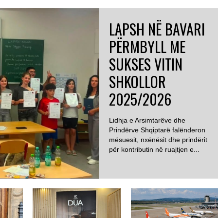
LAPSH NË BAVARI
PËRMBYLL ME
SUKSES VITIN
SHKOLLOR
2025/2026
Lidhja e Arsimtarëve dhe
Prindërve Shqiptarë falënderon
mësuesit, nxënësit dhe prindërit
për kontributin në ruajtjen e...