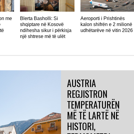
don me
Blerta Basholli: Si
Aeroporti i Prishtinës
ë
shqiptare në Kosovë
kalon shifrën e 2 milionë
të
ndihesha sikur i përkisja
udhëtarëve në vitin 2026
një shtrese më të ulët
AUSTRIA
REGJISTRON
TEMPERATURËN
MË TË LARTË NË
HISTORI,