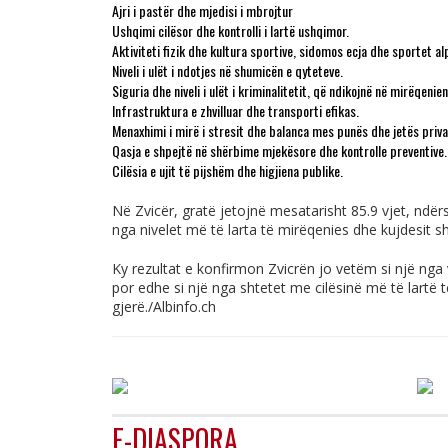
Ajri i pastër dhe mjedisi i mbrojtur
Ushqimi cilësor dhe kontrolli i lartë ushqimor.
Aktiviteti fizik dhe kultura sportive
, sidomos ecja dhe sportet al
Niveli i ulët i ndotjes
në shumicën e qyteteve.
Siguria dhe niveli i ulët i kriminalitetit
, që ndikojnë në mirëqenien
Infrastruktura e zhvilluar dhe transporti efikas.
Menaxhimi i mirë i stresit dhe balanca mes punës dhe jetës priva
Qasja e shpejtë në shërbime mjekësore dhe kontrolle preventive.
Cilësia e ujit të pijshëm dhe higjiena publike.
Në Zvicër, gratë jetojnë mesatarisht 85.9 vjet, ndërs
nga nivelet më të larta të mirëqenies dhe kujdesit 
Ky rezultat e konfirmon Zvicrën jo vetëm si një nga
por edhe si një nga shtetet me cilësinë më të lartë
gjerë./
Albinfo.ch
E-DIASPORA