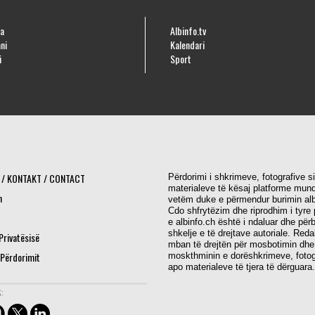
a
Albinfo.tv
ni
Kalendari
i
Sport
 / KONTAKT / CONTACT
Përdorimi i shkrimeve, fotografive s
materialeve të kësaj platforme mund
h
vetëm duke e përmendur burimin alb
Cdo shfrytëzim dhe riprodhim i tyre 
e albinfo.ch është i ndaluar dhe për
shkelje e të drejtave autoriale. Red
 Privatësisë
mban të drejtën për mosbotimin dhe
 Përdorimit
moskthminin e dorëshkrimeve, fotog
apo materialeve të tjera të dërguara.
: