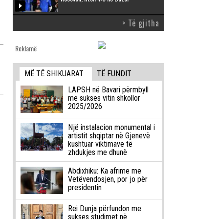
> Të gjitha
Reklamë
MË TË SHIKUARAT
TË FUNDIT
LAPSH në Bavari përmbyll
me sukses vitin shkollor
2025/2026
Një instalacion monumental i
artistit shqiptar në Gjenevë
kushtuar viktimave të
zhdukjes me dhunë
Abdixhiku: Ka afrime me
Vetëvendosjen, por jo për
presidentin
Rei Dunja përfundon me
sukses studimet në