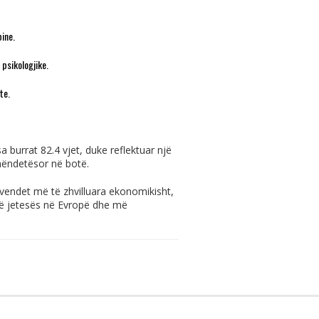
pine.
 psikologjike.
te.
a burrat 82.4 vjet, duke reflektuar një
shëndetësor në botë.
 vendet më të zhvilluara ekonomikisht,
 të jetesës në Evropë dhe më