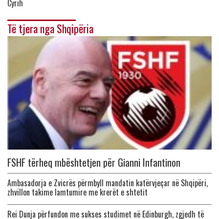
Cyrih
Të tjera nga Shqipëria
FSHF tërheq mbështetjen për Gianni Infantinon
Ambasadorja e Zvicrës përmbyll mandatin katërvjeçar në Shqipëri,
zhvillon takime lamtumire me krerët e shtetit
Rei Dunja përfundon me sukses studimet në Edinburgh, zgjedh të