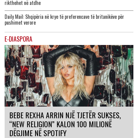
rikthehet në atdhe
Daily Mail: Shqipëria në krye të preferencave të britanikëve për
pushimet verore
E-DIASPORA
BEBE REXHA ARRIN NJË TJETËR SUKSES,
“NEW RELIGION” KALON 100 MILIONË
DËGJIME NË SPOTIFY