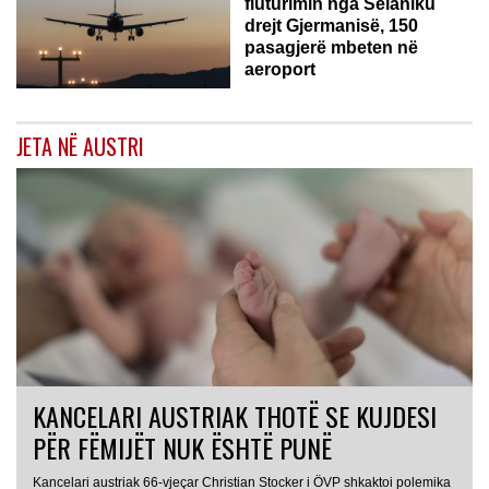
fluturimin nga Selaniku
drejt Gjermanisë, 150
pasagjerë mbeten në
aeroport
JETA NË AUSTRI
KANCELARI AUSTRIAK THOTË SE KUJDESI
PËR FËMIJËT NUK ËSHTË PUNË
Kancelari austriak 66-vjeçar Christian Stocker i ÖVP shkaktoi polemika