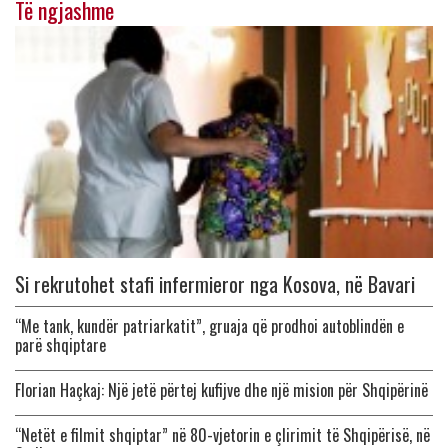
Të ngjashme
Si rekrutohet stafi infermieror nga Kosova, në Bavari
“Me tank, kundër patriarkatit”, gruaja që prodhoi autoblindën e
parë shqiptare
Florian Haçkaj: Një jetë përtej kufijve dhe një mision për Shqipërinë
“Netët e filmit shqiptar” në 80-vjetorin e çlirimit të Shqipërisë, në