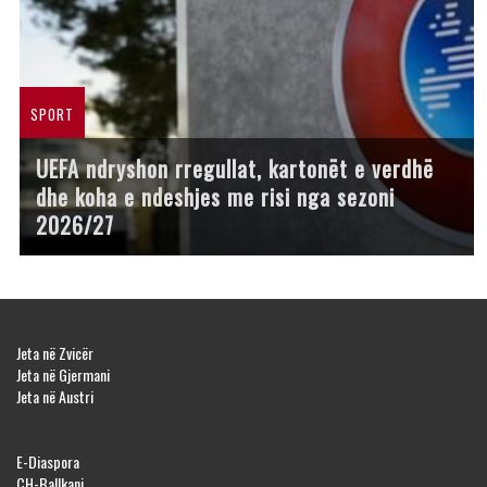
SPORT
UEFA ndryshon rregullat, kartonët e verdhë
dhe koha e ndeshjes me risi nga sezoni
2026/27
Jeta në Zvicër
Jeta në Gjermani
Jeta në Austri
E-Diaspora
CH-Ballkani