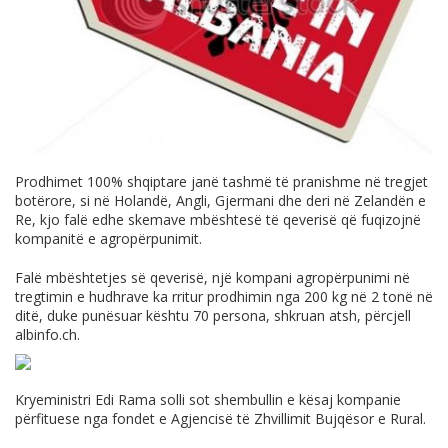
Prodhimet 100% shqiptare janë tashmë të pranishme në tregjet
botërore, si në Holandë, Angli, Gjermani dhe deri në Zelandën e
Re, kjo falë edhe skemave mbështesë të qeverisë që fuqizojnë
kompanitë e agropërpunimit.
Falë mbështetjes së qeverisë, një kompani agropërpunimi në
tregtimin e hudhrave ka rritur prodhimin nga 200 kg në 2 tonë në
ditë, duke punësuar kështu 70 persona, shkruan atsh, përcjell
albinfo.ch
.
Kryeministri Edi Rama solli sot shembullin e kësaj kompanie
përfituese nga fondet e Agjencisë të Zhvillimit Bujqësor e Rural.