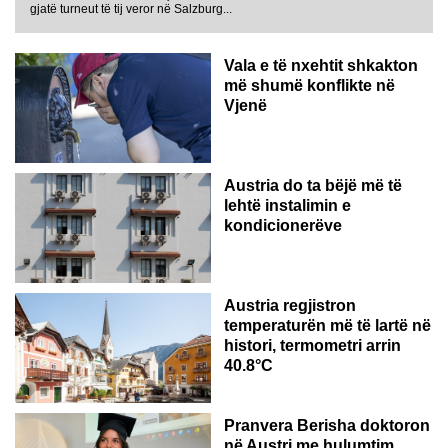
gjatë turneut të tij veror në Salzburg...
Vala e të nxehtit shkakton
më shumë konflikte në
Vjenë
Austria do ta bëjë më të
lehtë instalimin e
kondicionerëve
Austria regjistron
temperaturën më të lartë në
histori, termometri arrin
40.8°C
AUSTRI
Pranvera Berisha doktoron
në Austri me hulumtim