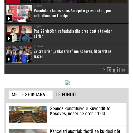
Lajme
Paradoksi i kohës sonë: Arritjet e grave rriten, por
edhe dhuna në familje
Lajme
Pas 27 vjetësh: refugjatja dhe presidentja takohen
sërish
Futboll
Zvicra prish „vëllazërinë“ me Kosovën, fiton 4:0 në
Bazel
> Të gjitha
MË TË SHIKUARAT
TË FUNDIT
Seanca konstituive e Kuvendit të
Kosovës, nesër në orën 11:00
Kancelari austriak thotë se kujdesi për