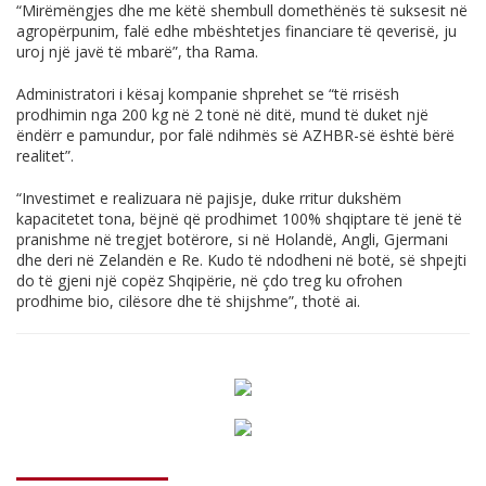
“Mirëmëngjes dhe me këtë shembull domethënës të suksesit në
agropërpunim, falë edhe mbështetjes financiare të qeverisë, ju
uroj një javë të mbarë”, tha Rama.
Administratori i kësaj kompanie shprehet se “të rrisësh
prodhimin nga 200 kg në 2 tonë në ditë, mund të duket një
ëndërr e pamundur, por falë ndihmës së AZHBR-së është bërë
realitet”.
“Investimet e realizuara në pajisje, duke rritur dukshëm
kapacitetet tona, bëjnë që prodhimet 100% shqiptare të jenë të
pranishme në tregjet botërore, si në Holandë, Angli, Gjermani
dhe deri në Zelandën e Re. Kudo të ndodheni në botë, së shpejti
do të gjeni një copëz Shqipërie, në çdo treg ku ofrohen
prodhime bio, cilësore dhe të shijshme”, thotë ai.