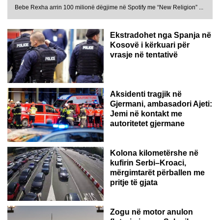
Bebe Rexha arrin 100 milionë dëgjime në Spotify me “New Religion” ...
Ekstradohet nga Spanja në
Kosovë i kërkuari për
vrasje në tentativë
GJERMANI
Aksidenti tragjik në
Gjermani, ambasadori Ajeti:
Jemi në kontakt me
autoritetet gjermane
Kolona kilometërshe në
kufirin Serbi–Kroaci,
mërgimtarët përballen me
pritje të gjata
Zogu në motor anulon