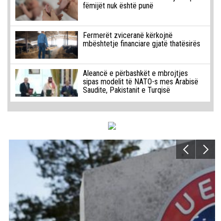
fëmijët nuk është punë
Fermerët zviceranë kërkojnë
mbështetje financiare gjatë thatësirës
Aleancë e përbashkët e mbrojtjes
sipas modelit të NATO-s mes Arabisë
Saudite, Pakistanit e Turqisë