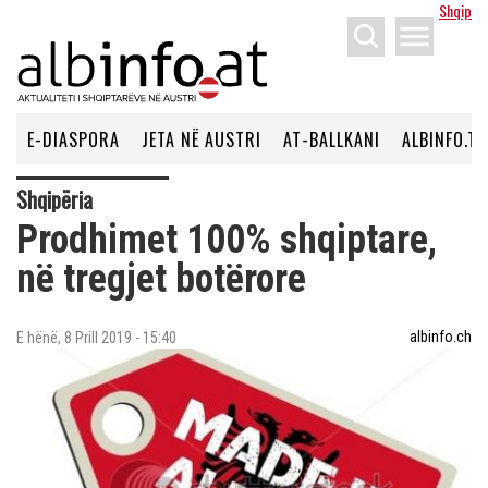
Shqip
menu
E-DIASPORA
JETA NË AUSTRI
AT-BALLKANI
ALBINFO.TV
Shqipëria
Prodhimet 100% shqiptare,
në tregjet botërore
albinfo.ch
E hënë, 8 Prill 2019 - 15:40