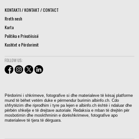
KONTAKTI / KONTAKT / CONTACT
Rreth nesh
Karta
Politika e Privatësisë
Kushtet e Përdorimit
FOLLOW US:
Përdorimi i shkrimeve, fotografive si dhe materialeve të kësaj platforme
mund të bëhet vetëm duke e përmendur burimin albinfo.ch. Cdo
shfrytëzim dhe riprodhim i tyre pa lejen e albinfo.ch është i ndaluar dhe
përbën shkelje e të drejtave autoriale. Redaksia e mban të drejtën për
mosbotimin dhe moskthminin e dorëshkrimeve, fotografive apo
materialeve të tjera të dërguara.