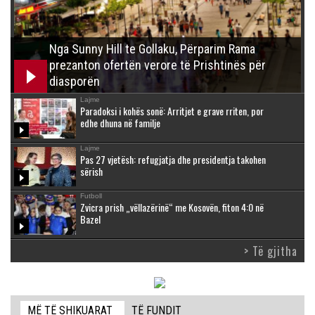
Nga Sunny Hill te Gollaku, Përparim Rama
prezanton ofertën verore të Prishtinës për
diasporën
Lajme
Paradoksi i kohës sonë: Arritjet e grave rriten, por
edhe dhuna në familje
Lajme
Pas 27 vjetësh: refugjatja dhe presidentja takohen
sërish
Futboll
Zvicra prish „vëllazërinë“ me Kosovën, fiton 4:0 në
Bazel
> Të gjitha
MË TË SHIKUARAT
TË FUNDIT