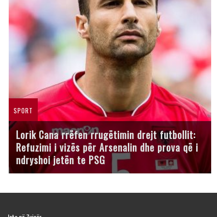
SPORT
Lorik Cana rrëfen rrugëtimin drejt futbollit:
Refuzimi i vizës për Arsenalin dhe prova që i
ndryshoi jetën te PSG
Jeta në Zvicër