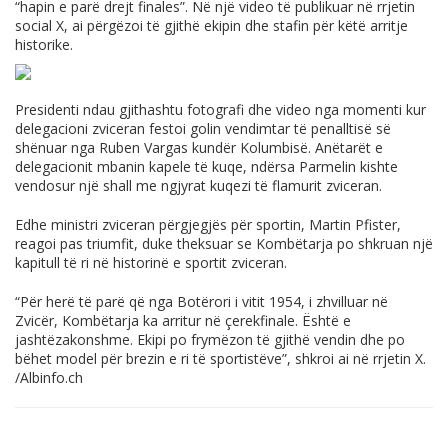
“hapin e parë drejt finales”. Në një video të publikuar në rrjetin
social X, ai përgëzoi të gjithë ekipin dhe stafin për këtë arritje
historike.
Presidenti ndau gjithashtu fotografi dhe video nga momenti kur
delegacioni zviceran festoi golin vendimtar të penalltisë së
shënuar nga Ruben Vargas kundër Kolumbisë. Anëtarët e
delegacionit mbanin kapele të kuqe, ndërsa Parmelin kishte
vendosur një shall me ngjyrat kuqezi të flamurit zviceran.
Edhe ministri zviceran përgjegjës për sportin, Martin Pfister,
reagoi pas triumfit, duke theksuar se Kombëtarja po shkruan një
kapitull të ri në historinë e sportit zviceran.
“Për herë të parë që nga Botërori i vitit 1954, i zhvilluar në
Zvicër, Kombëtarja ka arritur në çerekfinale. Është e
jashtëzakonshme. Ekipi po frymëzon të gjithë vendin dhe po
bëhet model për brezin e ri të sportistëve”, shkroi ai në rrjetin X.
/
Albinfo.ch