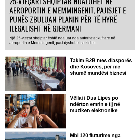
25-VJEÇARI SHQIPTAR NDALOHET NË
AEROPORTIN E MEMMINGENIT, PAJISJET E
PUNËS ZBULUAN PLANIN PËR TË HYRË
ILEGALISHT NË GJERMANI
Një 25-vjeçar shqiptar është ndaluar nga autoritetet kufitare në
aeroportin e Memmingenit, pasi dyshohet se kishte...
Takim B2B mes diasporës
dhe Kosovës, për më
shumë mundësi biznesi
Vëllai i Dua Lipës po
ndërton emrin e tij në
muzikën elektronike
GJERMANI
Mbi 120 fluturime nga