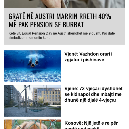
GRATË NË AUSTRI MARRIN RRETH 40%
MË PAK PENSION SE BURRAT
Këtë vit, Equal Pension Day në Austri shënohet më 9 gusht. Kjo datë
simbolizon momentin kur...
Vjenë: Vazhdon orari i
zgjatur i pishinave
Vjenë: 72-vjeçari dyshohet
se kidnapoi dhe mbajti me
dhunë një djalë 4-vjeçar
Kosovë: Një jetë e re për
qentë endacakë