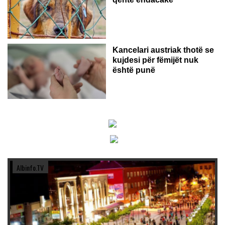
Kancelari austriak thotë se
kujdesi për fëmijët nuk
është punë
Albinfo.TV