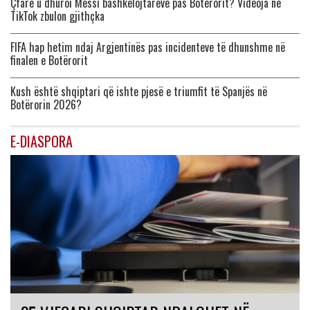
Çfarë u dhuroi Messi bashkëlojtarëve pas Botërorit? Videoja në
TikTok zbulon gjithçka
FIFA hap hetim ndaj Argjentinës pas incidenteve të dhunshme në
finalen e Botërorit
Kush është shqiptari që ishte pjesë e triumfit të Spanjës në
Botërorin 2026?
E-DIASPORA