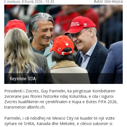
Autor: Drin Reçica
E mërkurë, 8 Korrik 2026 - 10:43
Keystone-SDA
Presidenti i Zvicrës, Guy Parmelin, ka përgëzuar Kombëtaren
zvicerane pas fitores historike ndaj Kolumbia, e cila i siguroi
Zvicrës kualifikimin në çerekfinalen e Kupa e Botës FIFA 2026,
transmeton
albinfo.ch
.
Parmelin, i cili ndodhej në Mexico City në kuadër të një vizite
zyrtare në SHBA, Kanada dhe Meksikë, e cilësoi suksesin si