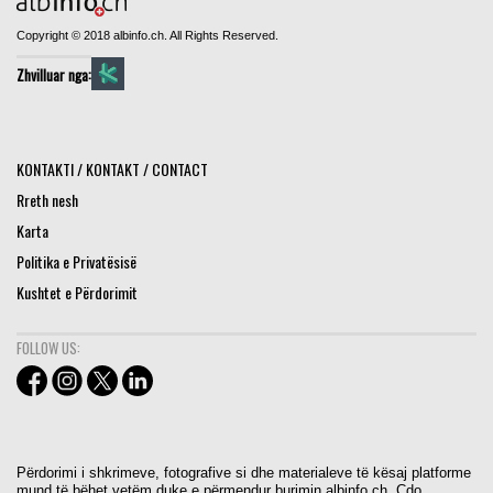
Copyright © 2018 albinfo.ch. All Rights Reserved.
Zhvilluar nga:
KONTAKTI / KONTAKT / CONTACT
Rreth nesh
Karta
Politika e Privatësisë
Kushtet e Përdorimit
FOLLOW US:
Përdorimi i shkrimeve, fotografive si dhe materialeve të kësaj platforme
mund të bëhet vetëm duke e përmendur burimin albinfo.ch. Cdo