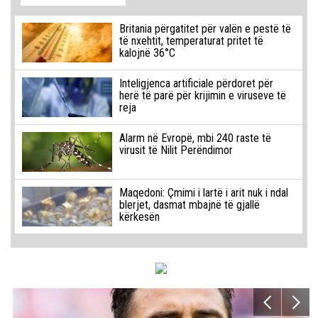
Britania përgatitet për valën e pestë të
të nxehtit, temperaturat pritet të
kalojnë 36°C
Inteligjenca artificiale përdoret për
herë të parë për krijimin e viruseve të
reja
Alarm në Evropë, mbi 240 raste të
virusit të Nilit Perëndimor
Maqedoni: Çmimi i lartë i arit nuk i ndal
blerjet, dasmat mbajnë të gjallë
kërkesën