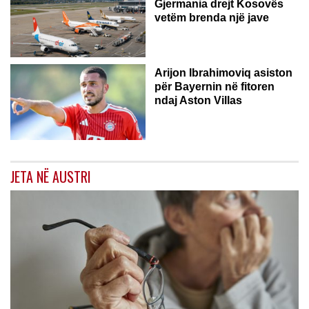
Gjermania drejt Kosovës
vetëm brenda një jave
Arijon Ibrahimoviq asiston
për Bayernin në fitoren
ndaj Aston Villas
JETA NË AUSTRI