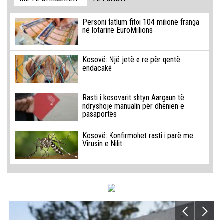
Personi fatlum fitoi 104 milionë franga
në lotarinë EuroMillions
Kosovë: Një jetë e re për qentë
endacakë
Rasti i kosovarit shtyn Aargaun të
ndryshojë manualin për dhënien e
pasaportës
Kosovë: Konfirmohet rasti i parë me
Virusin e Nilit