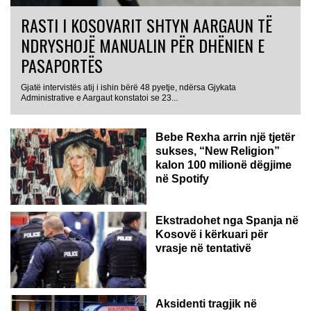
RASTI I KOSOVARIT SHTYN AARGAUN TË
NDRYSHOJË MANUALIN PËR DHËNIEN E
PASAPORTËS
Gjatë intervistës atij i ishin bërë 48 pyetje, ndërsa Gjykata
Administrative e Aargaut konstatoi se 23...
Bebe Rexha arrin një tjetër
sukses, “New Religion”
kalon 100 milionë dëgjime
në Spotify
Ekstradohet nga Spanja në
Kosovë i kërkuari për
vrasje në tentativë
GJERMANI
Aksidenti tragjik në