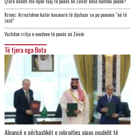
Çfarë ndodh me lejen tuaj të punës në Zvicër nëse humbni punën?
Krienz: Arrestohen katër kosovarë të dyshuar se po punonin “në të
zezë”
Vazhdon rritja e vendeve të punës në Zvicër
Të tjera nga Bota
Aleancë e përbashkët e mbrojtjes sipas modelit të