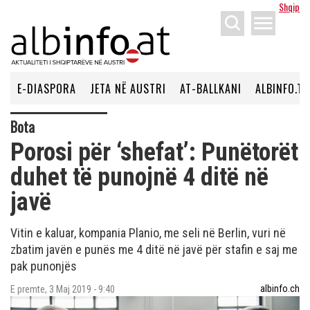
Shqip
menu
E-DIASPORA
JETA NË AUSTRI
AT-BALLKANI
ALBINFO.TV
Bota
Porosi për ‘shefat’: Punëtorët
duhet të punojnë 4 ditë në
javë
Vitin e kaluar, kompania Planio, me seli në Berlin, vuri në
zbatim javën e punës me 4 ditë në javë për stafin e saj me
pak punonjës
albinfo.ch
E premte, 3 Maj 2019 - 9:40