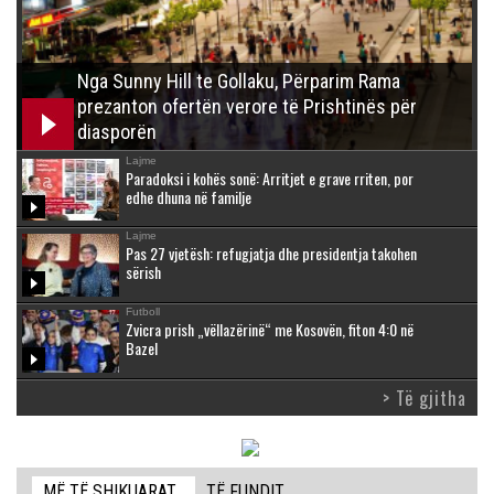
Nga Sunny Hill te Gollaku, Përparim Rama
prezanton ofertën verore të Prishtinës për
diasporën
Lajme
Paradoksi i kohës sonë: Arritjet e grave rriten, por
edhe dhuna në familje
Lajme
Pas 27 vjetësh: refugjatja dhe presidentja takohen
sërish
Futboll
Zvicra prish „vëllazërinë“ me Kosovën, fiton 4:0 në
Bazel
> Të gjitha
MË TË SHIKUARAT
TË FUNDIT