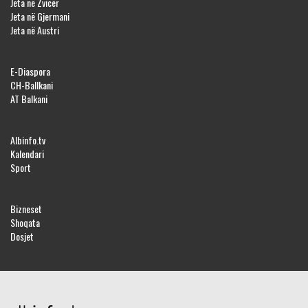
Jeta në Zvicër
Jeta në Gjermani
Jeta në Austri
E-Diaspora
CH-Ballkani
AT Balkani
Albinfo.tv
Kalendari
Sport
Bizneset
Shoqata
Dosjet