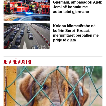
Gjermani, ambasadori Ajeti:
Jemi në kontakt me
autoritetet gjermane
Kolona kilometërshe në
kufirin Serbi–Kroaci,
mërgimtarët përballen me
pritje të gjata
JETA NË AUSTRI