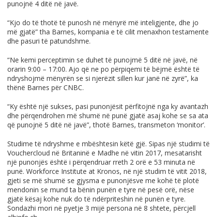
punojnë 4 ditë në javë.
“Kjo do të thotë të punosh në mënyrë më inteligjente, dhe jo
më gjatë” tha Barnes, kompania e të cilit menaxhon testamente
dhe pasuri të patundshme.
“Ne kemi perceptimin se duhet të punojmë 5 ditë në javë, në
orarin 9:00 – 17:00. Ajo që ne po përpiqemi të bëjmë është të
ndryshojmë mënyrën se si njerëzit sillen kur janë në zyrë”, ka
thënë Barnes për CNBC.
“Ky është një sukses, pasi punonjësit përfitojnë nga ky avantazh
dhe përqendrohen më shumë në punë gjatë asaj kohe se sa ata
që punojnë 5 ditë në javë”, thotë Barnes, transmeton ‘monitor’.
Studime të ndryshme e mbështesin këtë gjë. Sipas një studimi të
Vouchercloud në Britaninë e Madhe në vitin 2017, mesatarisht
një punonjës është i përqendruar rreth 2 orë e 53 minuta në
punë. Workforce Institute at Kronos, në një studim të vitit 2018,
gjeti se më shumë se gjysma e punonjësve me kohë të plotë
mendonin se mund ta bënin punën e tyre në pesë orë, nëse
gjatë kësaj kohe nuk do të ndërpriteshin në punën e tyre.
Sondazhi mori në pyetje 3 mijë persona në 8 shtete, përcjell