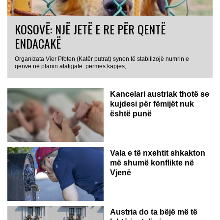
KOSOVË: NJË JETË E RE PËR QENTË
ENDACAKË
Organizata Vier Pfoten (Katër putrat) synon të stabilizojë numrin e
qenve në planin afatgjatë: përmes kapjes,...
Kancelari austriak thotë se
kujdesi për fëmijët nuk
është punë
Vala e të nxehtit shkakton
më shumë konflikte në
Vjenë
Austria do ta bëjë më të