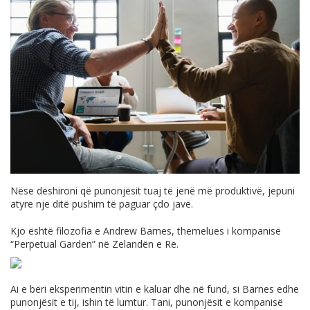
Nëse dëshironi që punonjësit tuaj të jenë më produktivë, jepuni
atyre një ditë pushim të paguar çdo javë.
Kjo është filozofia e Andrew Barnes, themelues i kompanisë
“Perpetual Garden” në Zelandën e Re.
Ai e bëri eksperimentin vitin e kaluar dhe në fund, si Barnes edhe
punonjësit e tij, ishin të lumtur. Tani, punonjësit e kompanisë