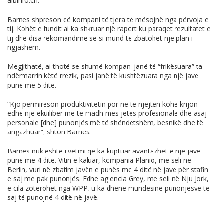
albinfo.ch
.
Barnes shpreson që kompani të tjera të mësojnë nga përvoja e
tij. Kohët e fundit ai ka shkruar një raport ku paraqet rezultatet e
tij dhe disa rekomandime se si mund të zbatohet një plan i
ngjashëm.
Megjithatë, ai thotë se shumë kompani janë të “frikësuara” ta
ndërmarrin këtë rrezik, pasi janë të kushtëzuara nga një javë
pune me 5 ditë.
“Kjo përmirëson produktivitetin por në të njëjtën kohë krijon
edhe një ekuilibër më të madh mes jetës profesionale dhe asaj
personale [dhe] punonjës më të shëndetshëm, besnikë dhe të
angazhuar”, shton Barnes.
Barnes nuk është i vetmi që ka kuptuar avantazhet e një jave
pune me 4 ditë. Vitin e kaluar, kompania Planio, me seli në
Berlin, vuri në zbatim javën e punës me 4 ditë në javë për stafin
e saj me pak punonjës. Edhe agjencia Grey, me seli në Nju Jork,
e cila zotërohet nga WPP, u ka dhënë mundësinë punonjësve të
saj të punojnë 4 ditë në javë.