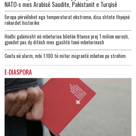
NATO-s mes Arabisë Saudite, Pakistanit e Turqisë
Evropa përvëlohet nga temperaturat ekstreme, disa shtete thyejnë
rekordet historike
Hodhi gabimisht në mbeturina biletën fituese prej 1 milion eurosh,
gjendet pas dy ditësh mes gjashtë tonë mbeturinash
Ceuta në alarm, mbi 1.100 të mitur migrantë mbeten pa strehim
E-DIASPORA