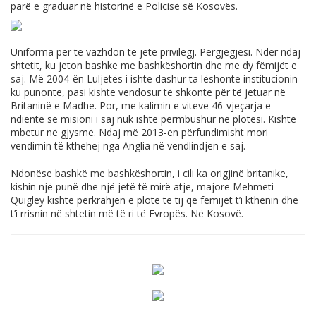
parë e graduar në historinë e Policisë së Kosovës.
Uniforma për të vazhdon të jetë privilegj. Përgjegjësi. Nder ndaj
shtetit, ku jeton bashkë me bashkëshortin dhe me dy fëmijët e
saj. Më 2004-ën Luljetës i ishte dashur ta lëshonte institucionin
ku punonte, pasi kishte vendosur të shkonte për të jetuar në
Britaninë e Madhe. Por, me kalimin e viteve 46-vjeçarja e
ndiente se misioni i saj nuk ishte përmbushur në plotësi. Kishte
mbetur në gjysmë. Ndaj më 2013-ën përfundimisht mori
vendimin të kthehej nga Anglia në vendlindjen e saj.
Ndonëse bashkë me bashkëshortin, i cili ka origjinë britanike,
kishin një punë dhe një jetë të mirë atje, majore Mehmeti-
Quigley kishte përkrahjen e plotë të tij që fëmijët t’i kthenin dhe
t’i rrisnin në shtetin më të ri të Evropës. Në Kosovë.