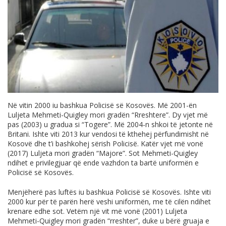
Në vitin 2000 iu bashkua Policisë së Kosovës. Më 2001-ën
Luljeta Mehmeti-Quigley mori gradën “Rreshtere”. Dy vjet më
pas (2003) u gradua si “Togere”. Më 2004-n shkoi të jetonte në
Britani. Ishte viti 2013 kur vendosi të kthehej përfundimisht në
Kosovë dhe t’i bashkohej sërish Policisë. Katër vjet më vonë
(2017) Luljeta mori gradën “Majore”. Sot Mehmeti-Quigley
ndihet e privilegjuar që ende vazhdon ta bartë uniformën e
Policisë së Kosovës.
Menjëherë pas luftës iu bashkua Policisë së Kosovës. Ishte viti
2000 kur për të parën herë veshi uniformën, me të cilën ndihet
krenare edhe sot. Vetëm një vit më vonë (2001) Luljeta
Mehmeti-Quigley mori gradën “rreshter”, duke u bërë gruaja e