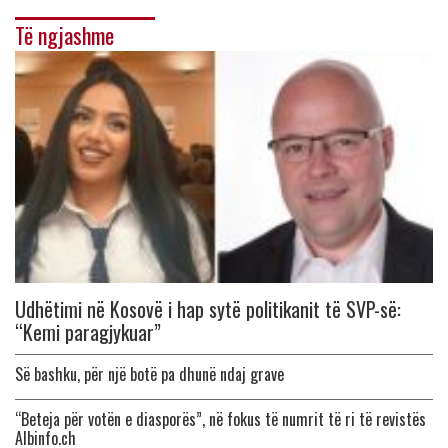
Të ngjashme
Udhëtimi në Kosovë i hap sytë politikanit të SVP-së:
“Kemi paragjykuar”
Së bashku, për një botë pa dhunë ndaj grave
“Beteja për votën e diasporës”, në fokus të numrit të ri të revistës
Albinfo.ch