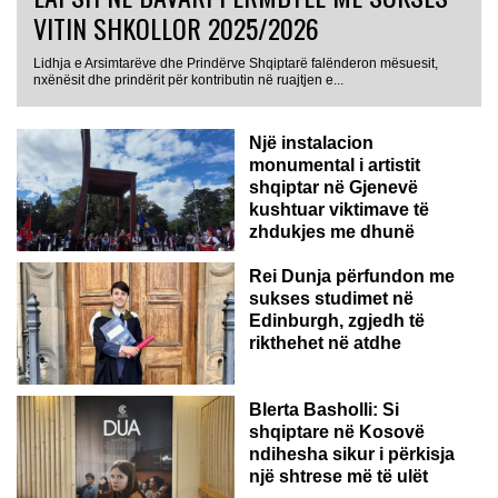
VITIN SHKOLLOR 2025/2026
Lidhja e Arsimtarëve dhe Prindërve Shqiptarë falënderon mësuesit,
nxënësit dhe prindërit për kontributin në ruajtjen e...
Një instalacion
monumental i artistit
shqiptar në Gjenevë
kushtuar viktimave të
zhdukjes me dhunë
Rei Dunja përfundon me
sukses studimet në
Edinburgh, zgjedh të
rikthehet në atdhe
Blerta Basholli: Si
shqiptare në Kosovë
ndihesha sikur i përkisja
një shtrese më të ulët