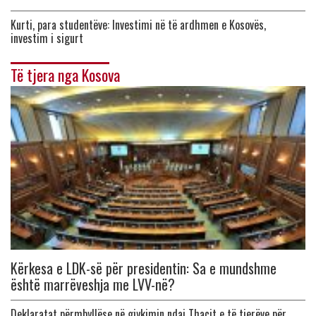
Kurti, para studentëve: Investimi në të ardhmen e Kosovës,
investim i sigurt
Të tjera nga Kosova
Kërkesa e LDK-së për presidentin: Sa e mundshme
është marrëveshja me LVV-në?
Deklaratat përmbyllëse në gjykimin ndaj Thaçit e të tjerëve për