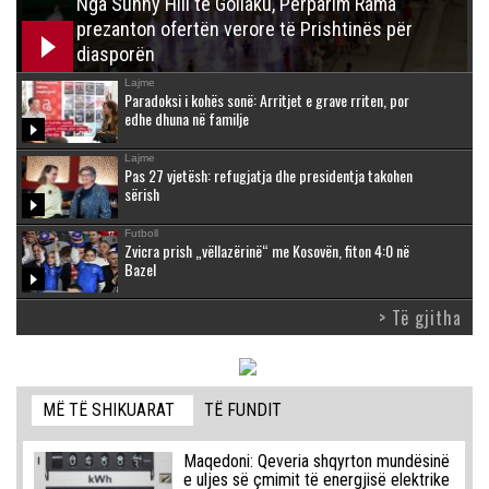
Nga Sunny Hill te Gollaku, Përparim Rama
prezanton ofertën verore të Prishtinës për
diasporën
Lajme
Paradoksi i kohës sonë: Arritjet e grave rriten, por
edhe dhuna në familje
Lajme
Pas 27 vjetësh: refugjatja dhe presidentja takohen
sërish
Futboll
Zvicra prish „vëllazërinë“ me Kosovën, fiton 4:0 në
Bazel
> Të gjitha
MË TË SHIKUARAT
TË FUNDIT
Maqedoni: Qeveria shqyrton mundësinë
e uljes së çmimit të energjisë elektrike