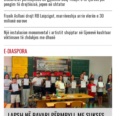
pengim të drejtësisë, jepen në shtator
Fisnik Asllani drejt RB Leipzigut, marrëveshja arrin vlerën e 30
milionë eurove
Një instalacion monumental i artistit shqiptar në Gjenevë kushtuar
viktimave të zhdukjes me dhunë
E-DIASPORA
LAPSH NË BAVARI PËRMBYLL ME SUKSES