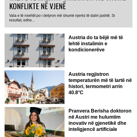
KONFLIKTE NË VJENË
Vala e të nxehtit po i detyron më shumë njerëz të dalin jashtë. Si
rezultat, edhe...
Austria do ta bëjë më të
lehtë instalimin e
kondicionerëve
Austria regjistron
temperaturën më të lartë në
histori, termometri arrin
40.8°C
AUSTRI
Pranvera Berisha doktoron
në Austri me hulumtim
inovativ në gjenetikë dhe
inteligjencë artificiale