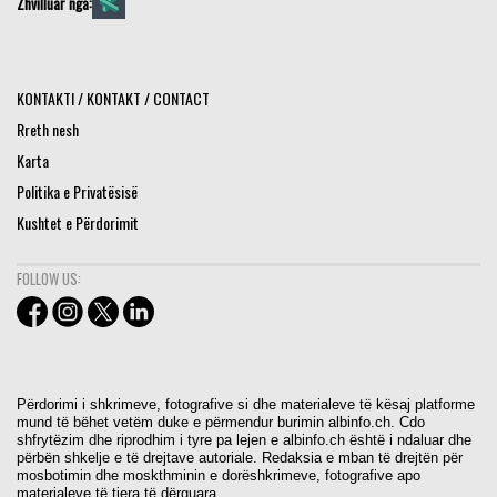
Zhvilluar nga:
KONTAKTI / KONTAKT / CONTACT
Rreth nesh
Karta
Politika e Privatësisë
Kushtet e Përdorimit
FOLLOW US:
Përdorimi i shkrimeve, fotografive si dhe materialeve të kësaj platforme
mund të bëhet vetëm duke e përmendur burimin albinfo.ch. Cdo
shfrytëzim dhe riprodhim i tyre pa lejen e albinfo.ch është i ndaluar dhe
përbën shkelje e të drejtave autoriale. Redaksia e mban të drejtën për
mosbotimin dhe moskthminin e dorëshkrimeve, fotografive apo
materialeve të tjera të dërguara.