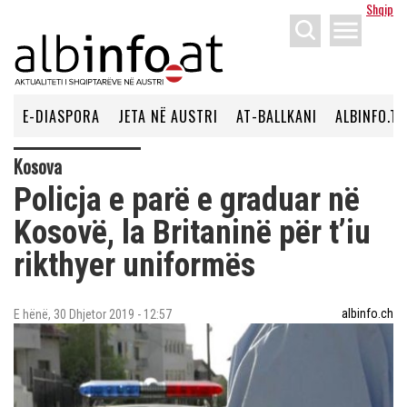
Shqip
menu
E-DIASPORA
JETA NË AUSTRI
AT-BALLKANI
ALBINFO.TV
Kosova
Policja e parë e graduar në
Kosovë, la Britaninë për t’iu
rikthyer uniformës
albinfo.ch
E hënë, 30 Dhjetor 2019 - 12:57