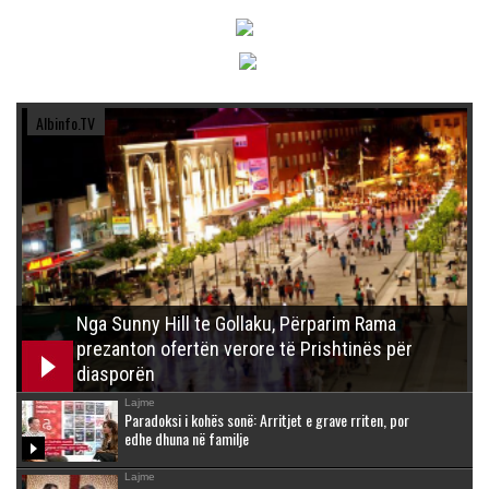
Albinfo.TV
Nga Sunny Hill te Gollaku, Përparim Rama
prezanton ofertën verore të Prishtinës për
diasporën
Lajme
Paradoksi i kohës sonë: Arritjet e grave rriten, por
edhe dhuna në familje
Lajme