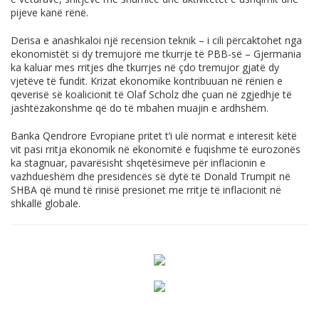
pijeve kanë rënë.
Derisa e anashkaloi një recension teknik – i cili përcaktohet nga
ekonomistët si dy tremujorë me tkurrje të PBB-së – Gjermania
ka kaluar mes rritjes dhe tkurrjes në çdo tremujor gjatë dy
vjetëve të fundit. Krizat ekonomike kontribuuan në rënien e
qeverisë së koalicionit të Olaf Scholz dhe çuan në zgjedhje të
jashtëzakonshme që do të mbahen muajin e ardhshëm.
Banka Qendrore Evropiane pritet t’i ulë normat e interesit këtë
vit pasi rritja ekonomik në ekonomitë e fuqishme të eurozonës
ka stagnuar, pavarësisht shqetësimeve për inflacionin e
vazhdueshëm dhe presidencës së dytë të Donald Trumpit në
SHBA që mund të rinisë presionet me rritje të inflacionit në
shkallë globale.