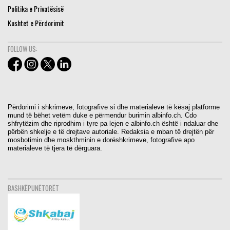
Politika e Privatësisë
Kushtet e Përdorimit
FOLLOW US:
Përdorimi i shkrimeve, fotografive si dhe materialeve të kësaj platforme
mund të bëhet vetëm duke e përmendur burimin albinfo.ch. Cdo
shfrytëzim dhe riprodhim i tyre pa lejen e albinfo.ch është i ndaluar dhe
përbën shkelje e të drejtave autoriale. Redaksia e mban të drejtën për
mosbotimin dhe moskthminin e dorëshkrimeve, fotografive apo
materialeve të tjera të dërguara.
BASHKËPUNËTORËT