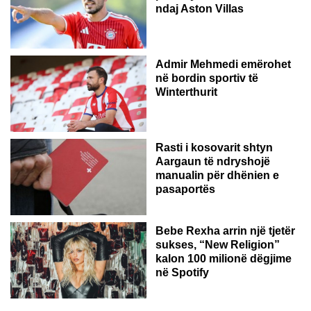
ndaj Aston Villas
ZVICËR
Admir Mehmedi emërohet
në bordin sportiv të
Winterthurit
Rasti i kosovarit shtyn
Aargaun të ndryshojë
manualin për dhënien e
pasaportës
Bebe Rexha arrin një tjetër
sukses, “New Religion”
kalon 100 milionë dëgjime
në Spotify