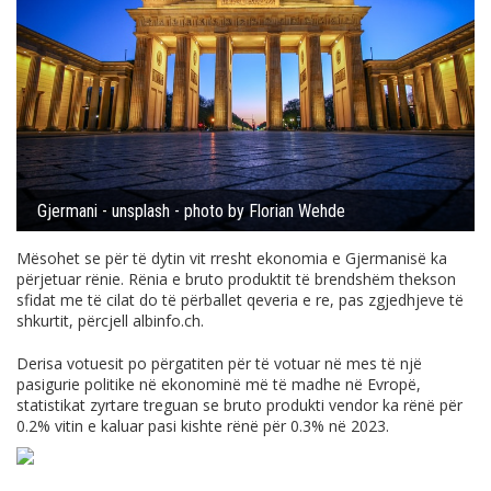
Gjermani - unsplash - photo by Florian Wehde
Mësohet se për të dytin vit rresht ekonomia e Gjermanisë ka
përjetuar rënie. Rënia e bruto produktit të brendshëm thekson
sfidat me të cilat do të përballet qeveria e re, pas zgjedhjeve të
shkurtit, përcjell
albinfo.ch
.
Derisa votuesit po përgatiten për të votuar në mes të një
pasigurie politike në ekonominë më të madhe në Evropë,
statistikat zyrtare treguan se bruto produkti vendor ka rënë për
0.2% vitin e kaluar pasi kishte rënë për 0.3% në 2023.