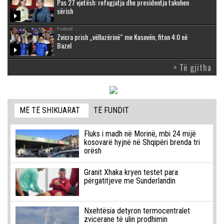
Pas 27 vjetësh: refugjatja dhe presidentja takohen
sërish
Futboll
Zvicra prish „vëllazërinë“ me Kosovën, fiton 4:0 në
Bazel
> Të gjitha
MË TË SHIKUARAT
TË FUNDIT
Fluks i madh në Morinë, mbi 24 mijë
kosovarë hyjnë në Shqipëri brenda tri
orësh
Granit Xhaka kryen testet para
përgatitjeve me Sunderlandin
Nxehtësia detyron termocentralet
zvicerane të ulin prodhimin