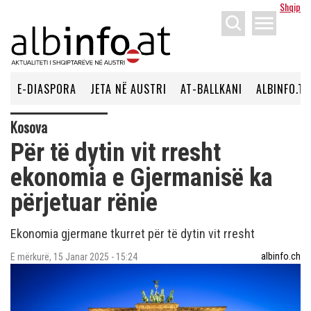
Shqip
menu
E-DIASPORA
JETA NË AUSTRI
AT-BALLKANI
ALBINFO.TV
Kosova
Për të dytin vit rresht
ekonomia e Gjermanisë ka
përjetuar rënie
Ekonomia gjermane tkurret për të dytin vit rresht
albinfo.ch
E mërkurë, 15 Janar 2025 - 15:24