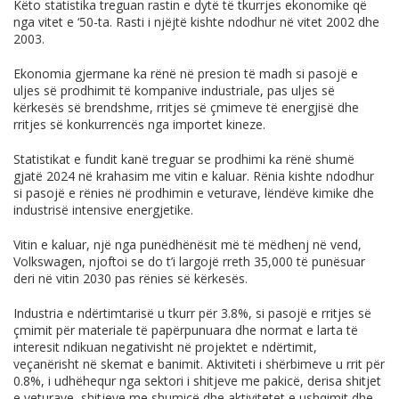
Këto statistika treguan rastin e dytë të tkurrjes ekonomike që
nga vitet e ‘50-ta. Rasti i njëjtë kishte ndodhur në vitet 2002 dhe
2003.
Ekonomia gjermane ka rënë në presion të madh si pasojë e
uljes së prodhimit të kompanive industriale, pas uljes së
kërkesës së brendshme, rritjes së çmimeve të energjisë dhe
rritjes së konkurrencës nga importet kineze.
Statistikat e fundit kanë treguar se prodhimi ka rënë shumë
gjatë 2024 në krahasim me vitin e kaluar. Rënia kishte ndodhur
si pasojë e rënies në prodhimin e veturave, lëndëve kimike dhe
industrisë intensive energjetike.
Vitin e kaluar, një nga punëdhënësit më të mëdhenj në vend,
Volkswagen, njoftoi se do t’i largojë rreth 35,000 të punësuar
deri në vitin 2030 pas rënies së kërkesës.
Industria e ndërtimtarisë u tkurr për 3.8%, si pasojë e rritjes së
çmimit për materiale të papërpunuara dhe normat e larta të
interesit ndikuan negativisht në projektet e ndërtimit,
veçanërisht në skemat e banimit. Aktiviteti i shërbimeve u rrit për
0.8%, i udhëhequr nga sektori i shitjeve me pakicë, derisa shitjet
e veturave, shitjeve me shumicë dhe aktivitetet e ushqimit dhe