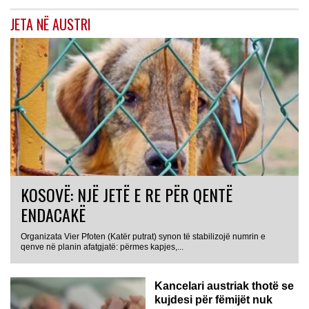
JETA NË AUSTRI
KOSOVË: NJË JETË E RE PËR QENTË
ENDACAKË
Organizata Vier Pfoten (Katër putrat) synon të stabilizojë numrin e
qenve në planin afatgjatë: përmes kapjes,...
Kancelari austriak thotë se
kujdesi për fëmijët nuk