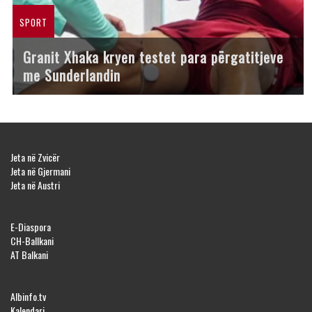
SPORT
Granit Xhaka kryen testet para përgatitjeve
me Sunderlandin
Jeta në Zvicër
Jeta në Gjermani
Jeta në Austri
E-Diaspora
CH-Ballkani
AT Balkani
Albinfo.tv
Kalendari