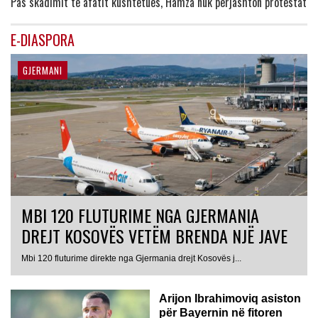
Pas skadimit të afatit kushtetues, Hamza nuk përjashton protestat
E-DIASPORA
GJERMANI
MBI 120 FLUTURIME NGA GJERMANIA
DREJT KOSOVËS VETËM BRENDA NJË JAVE
Mbi 120 fluturime direkte nga Gjermania drejt Kosovës j...
Arijon Ibrahimoviq asiston
për Bayernin në fitoren