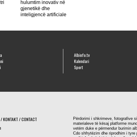
tri
hulumtim inovativ në
gjenetikë dhe
inteligjencë artificiale
a
Albinfo.tv
ni
Kalendari
i
Sport
 / KONTAKT / CONTACT
Përdorimi i shkrimeve, fotografive s
materialeve të kësaj platforme mund
h
vetëm duke e përmendur burimin alb
Cdo shfrytëzim dhe riprodhim i tyre 