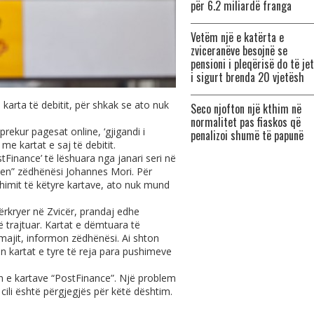
për 6.2 miliardë franga
Vetëm një e katërta e
zviceranëve besojnë se
pensioni i pleqërisë do të je
i sigurt brenda 20 vjetësh
karta të debitit, për shkak se ato nuk
Seco njofton një kthim në
normalitet pas fiaskos që
ekur pagesat online, ‘gjigandi i
penalizoi shumë të papunë
me kartat e saj të debitit.
Finance’ të lëshuara nga janari seri në
uten” zëdhënësi Johannes Mori. Për
himit të këtyre kartave, ato nuk mund
rkryer në Zvicër, prandaj edhe
 trajtuar. Kartat e dëmtuara të
majit, informon zëdhënësi. Ai shton
n kartat e tyre të reja para pushimeve
en e kartave “PostFinance”. Një problem
 cili është përgjegjës për këtë dështim.