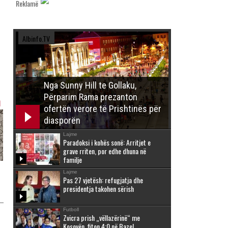
Reklamë
Albinfo.TV
Nga Sunny Hill te Gollaku,
Përparim Rama prezanton
h
ofertën verore të Prishtinës për
diasporën
Lajme
Paradoksi i kohës sonë: Arritjet e
grave rriten, por edhe dhuna në
familje
Lajme
Pas 27 vjetësh: refugjatja dhe
presidentja takohen sërish
Futboll
Zvicra prish „vëllazërinë“ me
Kosovën, fiton 4:0 në Bazel