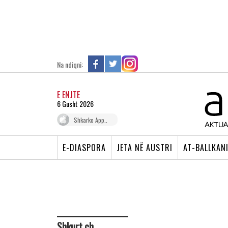
Na ndiqni:
E ENJTE
6 Gusht 2026
Shkarko App..
E-DIASPORA
JETA NË AUSTRI
AT-BALLKAN
Shkurt.ch