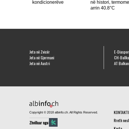
kondicionerëve
në histori, termome
arrin 40.8°C
Jeta në Zvicër
E-Diaspor
Jeta në Gjermani
CH-Ballka
Jeta në Austri
AT Balkan
KONTAKTI
Copyright © 2018 albinfo.ch. All Rights Reserved.
Rreth nes
Zhvilluar nga:
Karta