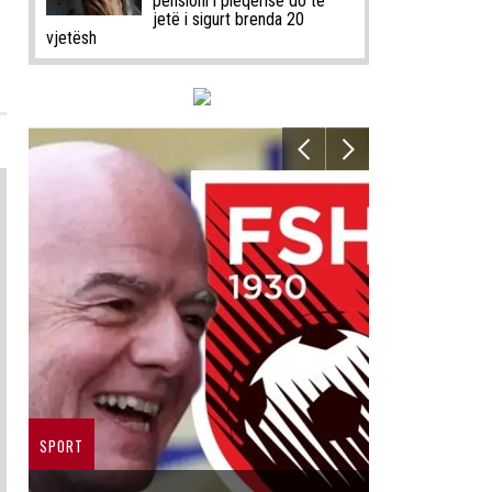
pensioni i pleqërisë do të
jetë i sigurt brenda 20
vjetësh
SPORT