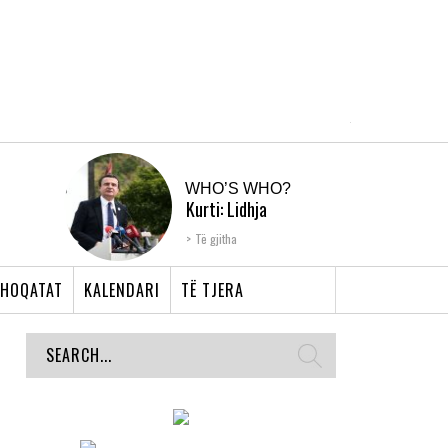
WHO’S WHO?
Kurti: Lidhja
Shqiptare e Prizrenit,
Të gjitha
nyja që bashkoi �...
HOQATAT
KALENDARI
TË TJERA