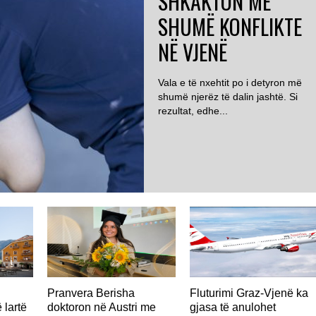
SHKAKTON MË
SHUMË KONFLIKTE
NË VJENË
Vala e të nxehtit po i detyron më
shumë njerëz të dalin jashtë. Si
rezultat, edhe...
AUSTRI
Pranvera Berisha
Fluturimi Graz-Vjenë ka
 lartë
doktoron në Austri me
gjasa të anulohet