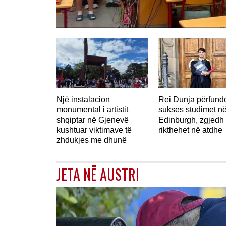
Një instalacion
Rei Dunja përfun
monumental i artistit
sukses studimet n
shqiptar në Gjenevë
Edinburgh, zgjedh 
kushtuar viktimave të
rikthehet në atdhe
zhdukjes me dhunë
JETA NË AUSTRI