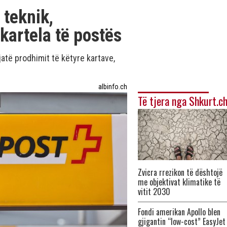
 teknik,
artela të postës
atë prodhimit të këtyre kartave,
albinfo.ch
Të tjera nga Shkurt.c
Zvicra rrezikon të dështojë
me objektivat klimatike të
vitit 2030
Fondi amerikan Apollo blen
gjigantin “low-cost” EasyJet