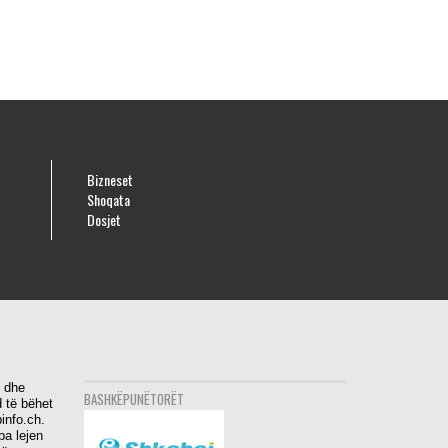
Bizneset
Shoqata
Dosjet
i dhe
BASHKËPUNËTORËT
 të bëhet
info.ch.
pa lejen