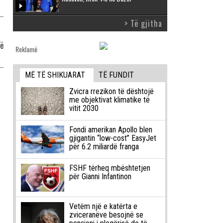
> Të gjitha
të
Reklamë
MË TË SHIKUARAT
TË FUNDIT
Zvicra rrezikon të dështojë
me objektivat klimatike të
vitit 2030
Fondi amerikan Apollo blen
gjigantin “low-cost” EasyJet
për 6.2 miliardë franga
FSHF tërheq mbështetjen
për Gianni Infantinon
Vetëm një e katërta e
zviceranëve besojnë se