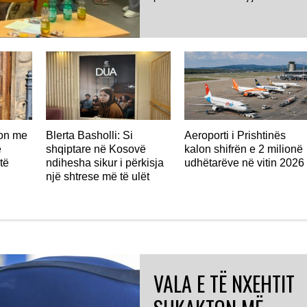
don me
Blerta Basholli: Si
Aeroporti i Prishtinës
ë
shqiptare në Kosovë
kalon shifrën e 2 milionë
të
ndihesha sikur i përkisja
udhëtarëve në vitin 2026
një shtrese më të ulët
VALA E TË NXEHTIT