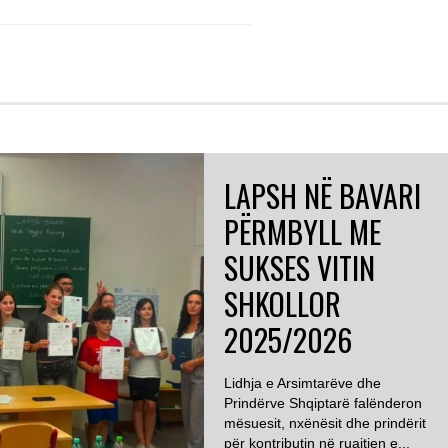
LAPSH NË BAVARI
PËRMBYLL ME
SUKSES VITIN
SHKOLLOR
2025/2026
Lidhja e Arsimtarëve dhe
Prindërve Shqiptarë falënderon
mësuesit, nxënësit dhe prindërit
për kontributin në ruajtjen e...