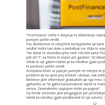
“PostFinance” është e detyruar të shkëmbejë mijëra 
punojnë jashtë vendit.
Pas dështimeve të ndryshme kompjuterike që kanë pr
verdhë’ është tani duke u përballuar me sfida të reja 
“Ne duhet të zëvendësojmë rreth 100.000 karta ‘Post
prill 2017”, ka thënë të enjten për gazetën “20 Min
shkak të një gabimi teknik që ka ndodhur gjatë prod
të përdoren jashtë vendit.
Kompania thotë se pajisjet punojnë në mënyrë të pë
problemi që ka qenë prej kohësh i zbuluar, nuk është
klientëve janë shkëmbyer gradualisht që nga mesi i 
gjithashtu se “të gjithë konsumatorët duhet të marri
verore. Zëvendësimi i pajisjeve është pa pagesë”.
Dy firmat zvicerane janë përgjegjëse për përshtatj
teknik ka ndodhur gjatë përditësimit të një sistemi, i