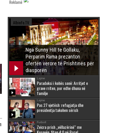
Reklamë
Albinfo.TV
Nga Sunny Hill te Gollaku,
Përparim Rama prezanton
ofertën verore të Prishtinës për
diasporën
Lajme
Paradoksi i kohës sonë: Arritjet e
grave rriten, por edhe dhuna në
familje
Lajme
Pas 27 vjetësh: refugjatja dhe
presidentja takohen sërish
Futboll
n
Zvicra prish „vëllazërinë“ me
Kosovën, fiton 4:0 në Bazel