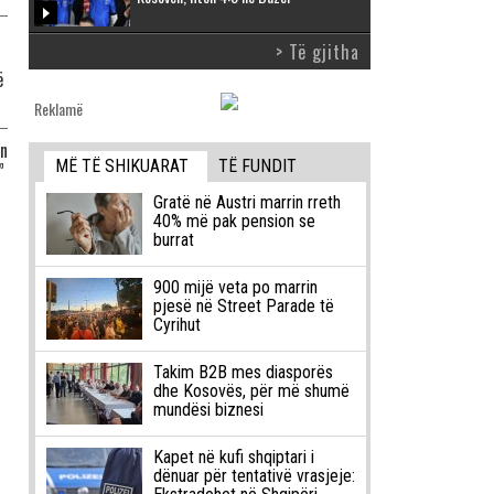
> Të gjitha
ë
Reklamë
in
MË TË SHIKUARAT
TË FUNDIT
”
Gratë në Austri marrin rreth
40% më pak pension se
burrat
900 mijë veta po marrin
pjesë në Street Parade të
Cyrihut
Takim B2B mes diasporës
dhe Kosovës, për më shumë
mundësi biznesi
Kapet në kufi shqiptari i
dënuar për tentativë vrasjeje: