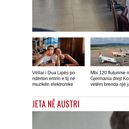
GJERMANI
Vëllai i Dua Lipës po
Mbi 120 fluturime 
ndërton emrin e tij në
Gjermania drejt K
muzikën elektronike
vetëm brenda një 
JETA NË AUSTRI