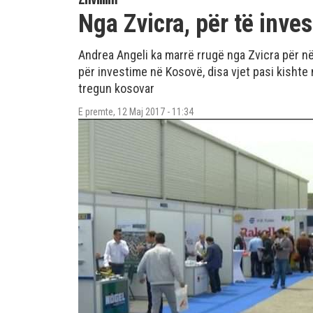
Nga Zvicra, për të inve
Andrea Angeli ka marrë rrugë nga Zvicra për n
për investime në Kosovë, disa vjet pasi kishte n
tregun kosovar
E premte, 12 Maj 2017 - 11:34