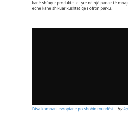
kanë shfaqur produktet e tyre në një panair të mbaj
edhe kanë shikuar kushtet që i ofron parku.
Disa kompani evropiane po shohin mundësi…
by
ko