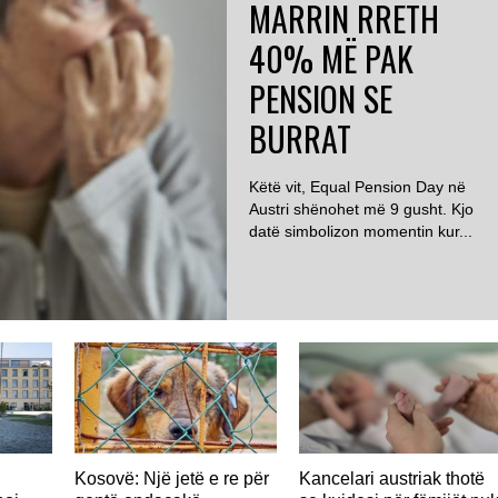
MARRIN RRETH
40% MË PAK
PENSION SE
BURRAT
Këtë vit, Equal Pension Day në
Austri shënohet më 9 gusht. Kjo
datë simbolizon momentin kur...
Kosovë: Një jetë e re për
Kancelari austriak thotë