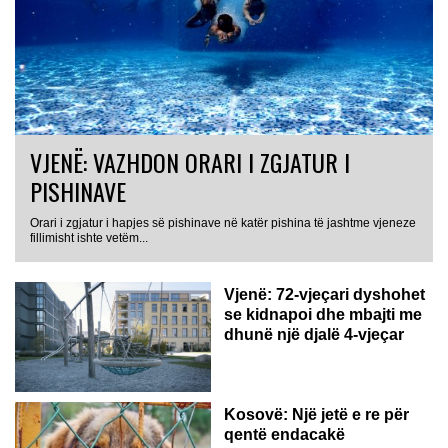
VJENË: VAZHDON ORARI I ZGJATUR I
PISHINAVE
Orari i zgjatur i hapjes së pishinave në katër pishina të jashtme vjeneze
fillimisht ishte vetëm...
Vjenë: 72-vjeçari dyshohet
se kidnapoi dhe mbajti me
dhunë një djalë 4-vjeçar
Kosovë: Një jetë e re për
qentë endacakë