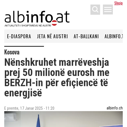
Shqip
menu
E-DIASPORA
JETA NË AUSTRI
AT-BALLKANI
ALBINFO.TV
Kosova
Nënshkruhet marrëveshja
prej 50 milionë eurosh me
BERZH-in për efiçiencë të
energjisë
albinfo.ch
E premte, 17 Janar 2025 - 11:20