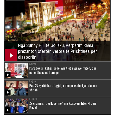
Nga Sunny Hill te Gollaku, Përparim Rama
prezanton ofertën verore të Prishtinës për
diasporën
Lajme
Paradoksi i kohës sonë: Arritjet e grave rriten, por
edhe dhuna në familje
Lajme
Pas 27 vjetësh: refugjatja dhe presidentja takohen
sërish
Futboll
Zvicra prish „vëllazërinë“ me Kosovën, fiton 4:0 në
Bazel