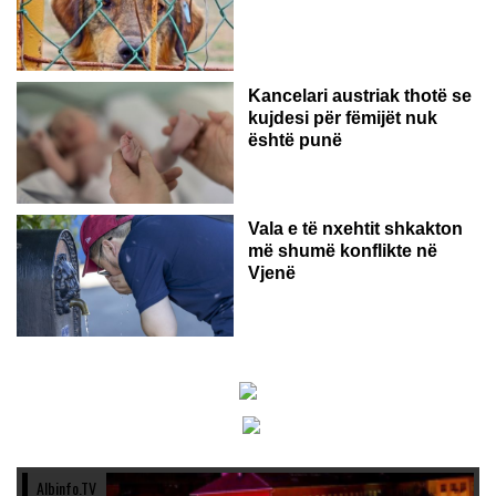
Kancelari austriak thotë se
kujdesi për fëmijët nuk
është punë
Vala e të nxehtit shkakton
më shumë konflikte në
Vjenë
Albinfo.TV