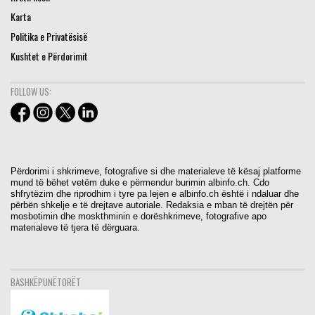
Karta
Politika e Privatësisë
Kushtet e Përdorimit
FOLLOW US:
Përdorimi i shkrimeve, fotografive si dhe materialeve të kësaj platforme
mund të bëhet vetëm duke e përmendur burimin albinfo.ch. Cdo
shfrytëzim dhe riprodhim i tyre pa lejen e albinfo.ch është i ndaluar dhe
përbën shkelje e të drejtave autoriale. Redaksia e mban të drejtën për
mosbotimin dhe moskthminin e dorëshkrimeve, fotografive apo
materialeve të tjera të dërguara.
BASHKËPUNËTORËT