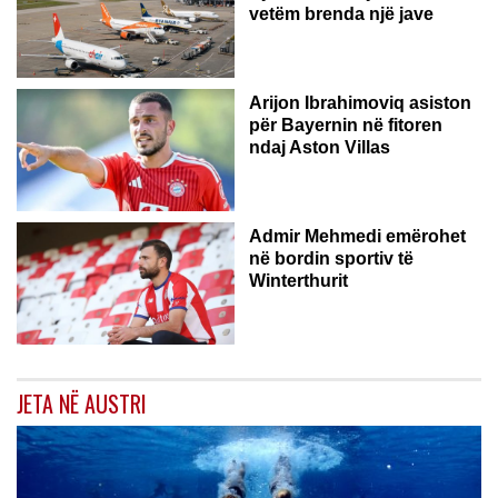
vetëm brenda një jave
Arijon Ibrahimoviq asiston
për Bayernin në fitoren
ndaj Aston Villas
ZVICËR
Admir Mehmedi emërohet
në bordin sportiv të
Winterthurit
JETA NË AUSTRI