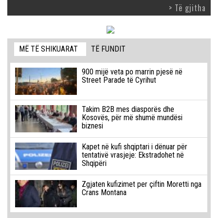
> Të gjitha
MË TË SHIKUARAT
TË FUNDIT
900 mijë veta po marrin pjesë në
Street Parade të Cyrihut
Takim B2B mes diasporës dhe
Kosovës, për më shumë mundësi
biznesi
Kapet në kufi shqiptari i dënuar për
tentativë vrasjeje: Ekstradohet në
Shqipëri
Zgjaten kufizimet per çiftin Moretti nga
Crans Montana