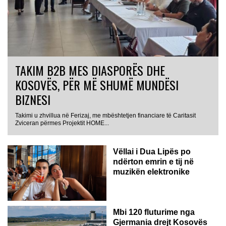
TAKIM B2B MES DIASPORËS DHE
KOSOVËS, PËR MË SHUMË MUNDËSI
BIZNESI
Takimi u zhvillua në Ferizaj, me mbështetjen financiare të Caritasit
Zviceran përmes Projektit HOME...
Vëllai i Dua Lipës po
ndërton emrin e tij në
muzikën elektronike
GJERMANI
Mbi 120 fluturime nga
Gjermania drejt Kosovës