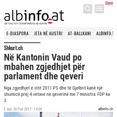
Shqip
menu
E-DIASPORA
JETA NË AUSTRI
AT-BALLKANI
ALBINFO.TV
Shkurt.ch
Në Kantonin Vaud po
mbahen zgjedhjet për
parlament dhe qeveri
Nga zgjedhjet e vitit 2011 PS dhe të Gjelbrit kanë një
shumicë prej 4 vetave në qeverinë me 7 ministra. FDP ka
3
albinfo.ch
E diel, 30 Prill 2017 - 14:06