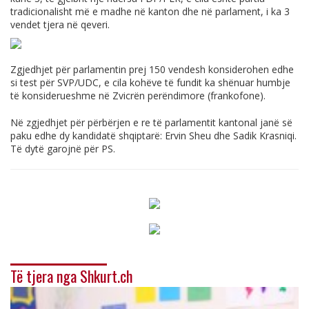
tradicionalisht më e madhe në kanton dhe në parlament, i ka 3
vendet tjera në qeveri.
Zgjedhjet për parlamentin prej 150 vendesh konsiderohen edhe
si test për SVP/UDC, e cila kohëve të fundit ka shënuar humbje
të konsiderueshme në Zvicrën perëndimore (frankofone).
Në zgjedhjet për përbërjen e re të parlamentit kantonal janë së
paku edhe dy kandidatë shqiptarë: Ervin Sheu dhe Sadik Krasniqi.
Të dytë garojnë për PS.
Të tjera nga Shkurt.ch