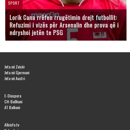
SPORT
Lorik Cana rrëfen rrugëtimin drejt futbollit:
Refuzimi i vizës për Arsenalin dhe prova që i
ndryshoi jetën te PSG
Jeta në Zvicër
Jeta në Gjermani
Jeta në Austri
E-Diaspora
CH-Ballkani
AT Balkani
Albinfo.tv