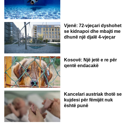
Vjenë: 72-vjeçari dyshohet
se kidnapoi dhe mbajti me
dhunë një djalë 4-vjeçar
Kosovë: Një jetë e re për
qentë endacakë
Kancelari austriak thotë se
kujdesi për fëmijët nuk
është punë