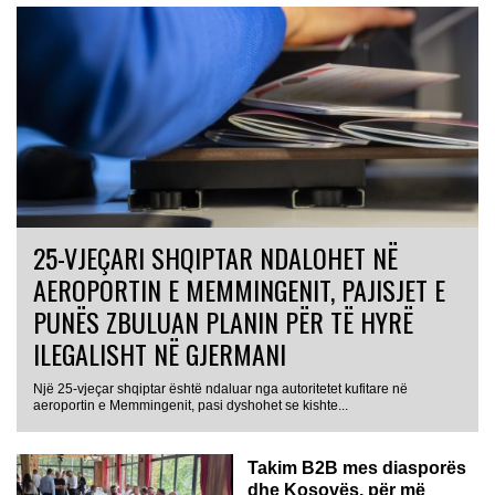
25-VJEÇARI SHQIPTAR NDALOHET NË
AEROPORTIN E MEMMINGENIT, PAJISJET E
PUNËS ZBULUAN PLANIN PËR TË HYRË
ILEGALISHT NË GJERMANI
Një 25-vjeçar shqiptar është ndaluar nga autoritetet kufitare në
aeroportin e Memmingenit, pasi dyshohet se kishte...
Takim B2B mes diasporës
dhe Kosovës, për më