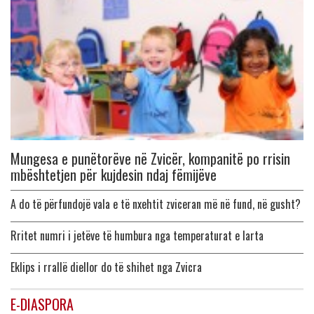
Mungesa e punëtorëve në Zvicër, kompanitë po rrisin
mbështetjen për kujdesin ndaj fëmijëve
A do të përfundojë vala e të nxehtit zviceran më në fund, në gusht?
Rritet numri i jetëve të humbura nga temperaturat e larta
Eklips i rrallë diellor do të shihet nga Zvicra
E-DIASPORA