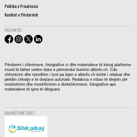
Politika e Privatësisë
Kushtet e Përdorimit
FOLLOW US:
Përdorimi i shkrimeve, fotografive si dhe materialeve të kësaj platforme
mund të bëhet vetëm duke e përmendur burimin albinfo.ch. Cdo
shfrytëzim dhe riprodhim i tyre pa lejen e albinfo.ch është i ndaluar dhe
përbën shkelje e të drejtave autoriale. Redaksia e mban të drejtën për
mosbotimin dhe moskthminin e dorëshkrimeve, fotografive apo
materialeve të tjera të dërguara.
BASHKËPUNËTORËT