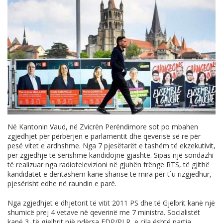
Në Kantonin Vaud, në Zvicrën Perëndimore sot po mbahen
zgjedhjet për përbërjen e parlamentit dhe qeverisë së re për
pesë vitet e ardhshme. Nga 7 pjesëtarët e tashëm të ekzekutivit,
për zgjedhje të serishme kandidojnë gjashtë. Sipas një sondazhi
të realizuar nga radiotelevizioni në gjuhën frënge RTS, të gjithë
kandidatët e deritashëm kanë shanse të mira për t`u rizgjedhur,
pjesërisht edhe në raundin e parë.
Nga zgjedhjet e dhjetorit të vitit 2011 PS dhe të Gjelbrit kanë një
shumicë prej 4 vetave në qeverinë me 7 ministra. Socialistët
kanë 3, të gjelbrit një ndërsa FDP/PLR, e cila është partia