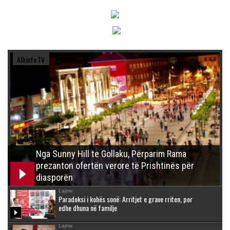
Albinfo.TV
Nga Sunny Hill te Gollaku, Përparim Rama
prezanton ofertën verore të Prishtinës për
diasporën
Lajme
Paradoksi i kohës sonë: Arritjet e grave rriten, por
edhe dhuna në familje
Lajme