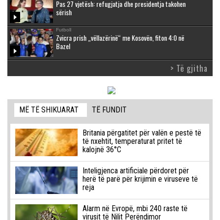
Pas 27 vjetësh: refugjatja dhe presidentja takohen
sërish
Futboll
Zvicra prish „vëllazërinë“ me Kosovën, fiton 4:0 në
Bazel
> Të gjitha
MË TË SHIKUARAT
TË FUNDIT
Britania përgatitet për valën e pestë të
të nxehtit, temperaturat pritet të
kalojnë 36°C
Inteligjenca artificiale përdoret për
herë të parë për krijimin e viruseve të
reja
Alarm në Evropë, mbi 240 raste të
virusit të Nilit Perëndimor