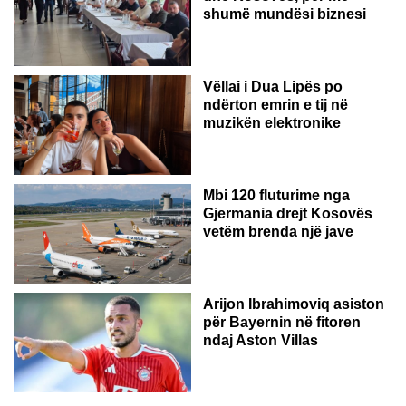
shumë mundësi biznesi
Vëllai i Dua Lipës po
ndërton emrin e tij në
muzikën elektronike
GJERMANI
Mbi 120 fluturime nga
Gjermania drejt Kosovës
vetëm brenda një jave
Arijon Ibrahimoviq asiston
për Bayernin në fitoren
ndaj Aston Villas