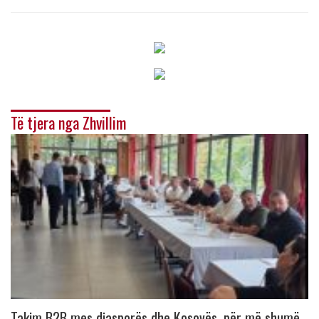
Të tjera nga Zhvillim
Takim B2B mes diasporës dhe Kosovës, për më shumë