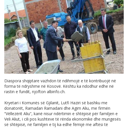
Diaspora shqiptare vazhdon të ndihmojë e të kontribuojë në
forma të ndryshme në Kosovë. Kështu ka ndodhur edhe në
rastin e fundit, njofton
albinfo.ch
.
Kryetari i Komunës së Gjilanit, Lutfi Haziri së bashku me
donatorët, Ramadan Ramadani dhe Agim Aliu, me firmën
“Vëllezërit Aliu”, kanë nisur ndërtimin e shtëpisë për familjen e
Veli Aliut, i cili pos kushteve të rënda ekonomike dhe mungesës
së shtëpisë, në familjen e tij ka edhe fëmijë me aftësi të