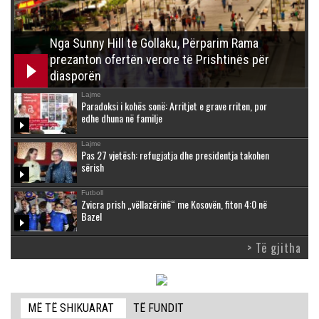
Nga Sunny Hill te Gollaku, Përparim Rama
prezanton ofertën verore të Prishtinës për
diasporën
Lajme
Paradoksi i kohës sonë: Arritjet e grave rriten, por
edhe dhuna në familje
Lajme
Pas 27 vjetësh: refugjatja dhe presidentja takohen
sërish
Futboll
Zvicra prish „vëllazërinë“ me Kosovën, fiton 4:0 në
Bazel
> Të gjitha
MË TË SHIKUARAT
TË FUNDIT