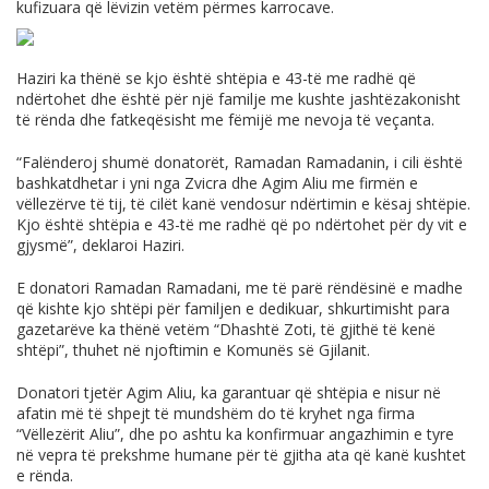
kufizuara që lëvizin vetëm përmes karrocave.
Haziri ka thënë se kjo është shtëpia e 43-të me radhë që
ndërtohet dhe është për një familje me kushte jashtëzakonisht
të rënda dhe fatkeqësisht me fëmijë me nevoja të veçanta.
“Falënderoj shumë donatorët, Ramadan Ramadanin, i cili është
bashkatdhetar i yni nga Zvicra dhe Agim Aliu me firmën e
vëllezërve të tij, të cilët kanë vendosur ndërtimin e kësaj shtëpie.
Kjo është shtëpia e 43-të me radhë që po ndërtohet për dy vit e
gjysmë”, deklaroi Haziri.
E donatori Ramadan Ramadani, me të parë rëndësinë e madhe
që kishte kjo shtëpi për familjen e dedikuar, shkurtimisht para
gazetarëve ka thënë vetëm “Dhashtë Zoti, të gjithë të kenë
shtëpi”, thuhet në njoftimin e Komunës së Gjilanit.
Donatori tjetër Agim Aliu, ka garantuar që shtëpia e nisur në
afatin më të shpejt të mundshëm do të kryhet nga firma
“Vëllezërit Aliu”, dhe po ashtu ka konfirmuar angazhimin e tyre
në vepra të prekshme humane për të gjitha ata që kanë kushtet
e rënda.