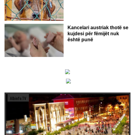
Kancelari austriak thotë se
kujdesi për fëmijët nuk
është punë
Albinfo.TV