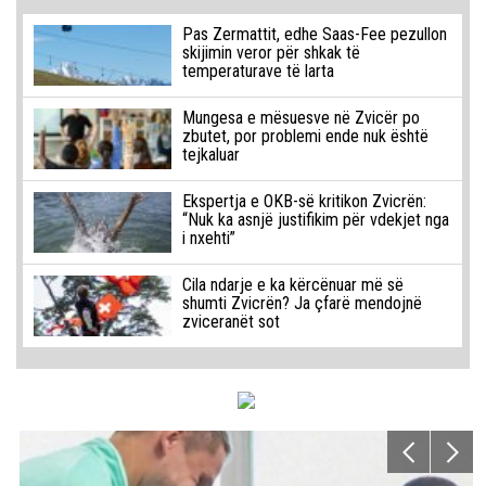
Pas Zermattit, edhe Saas-Fee pezullon
skijimin veror për shkak të
temperaturave të larta
Mungesa e mësuesve në Zvicër po
zbutet, por problemi ende nuk është
tejkaluar
Ekspertja e OKB-së kritikon Zvicrën:
“Nuk ka asnjë justifikim për vdekjet nga
i nxehti”
Cila ndarje e ka kërcënuar më së
shumti Zvicrën? Ja çfarë mendojnë
zviceranët sot