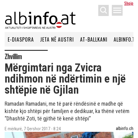
Shqip
menu
E-DIASPORA
JETA NË AUSTRI
AT-BALLKANI
ALBINFO.TV
Zhvillim
Mërgimtari nga Zvicra
ndihmon në ndërtimin e një
shtëpie në Gjilan
Ramadan Ramadani, me të parë rëndësinë e madhe që
kishte kjo shtëpi për familjen e dedikuar, ka thënë vetëm
“Dhashtë Zoti, të gjithë të kenë shtëpi”
albinfo.ch
E mërkurë, 7 Qershor 2017 - 8:24