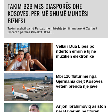
TAKIM B2B MES DIASPORËS DHE
KOSOVËS, PËR MË SHUMË MUNDËSI
BIZNESI
Takimi u zhvillua në Ferizaj, me mbështetjen financiare të Caritasit
Zviceran përmes Projektit HOME...
Vëllai i Dua Lipës po
ndërton emrin e tij në
muzikën elektronike
GJERMANI
Mbi 120 fluturime nga
Gjermania drejt Kosovës
vetëm brenda një jave
Arijon Ibrahimoviq asiston
për Bayernin në fitoren