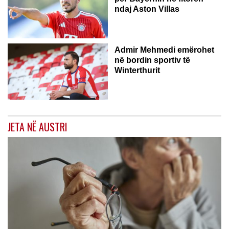
ndaj Aston Villas
ZVICËR
Admir Mehmedi emërohet
në bordin sportiv të
Winterthurit
JETA NË AUSTRI