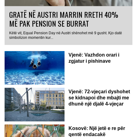
GRATË NË AUSTRI MARRIN RRETH 40%
MË PAK PENSION SE BURRAT
Këtë vit, Equal Pension Day në Austri shënohet më 9 gusht. Kjo datë
simbolizon momentin kur...
Vjenë: Vazhdon orari i
zgjatur i pishinave
Vjenë: 72-vjeçari dyshohet
se kidnapoi dhe mbajti me
dhunë një djalë 4-vjeçar
Kosovë: Një jetë e re për
qentë endacakë