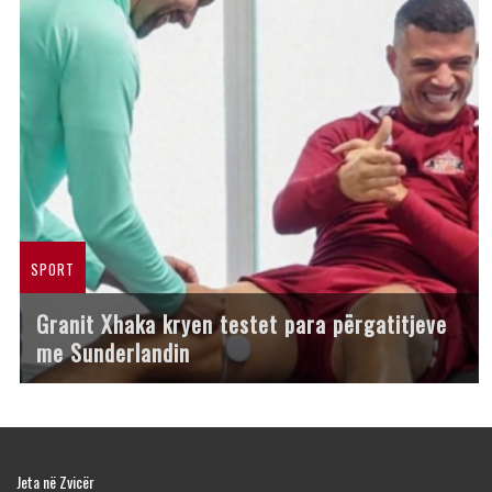
SPORT
Granit Xhaka kryen testet para përgatitjeve
me Sunderlandin
Jeta në Zvicër