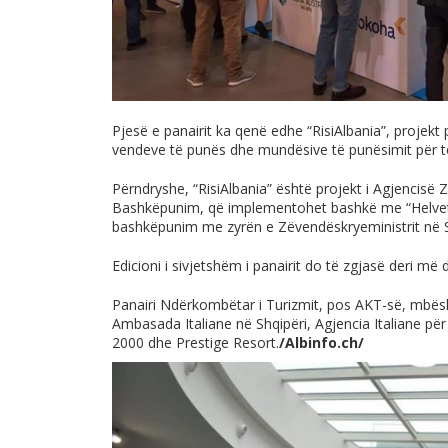
Pjesë e panairit ka qenë edhe “RisiAlbania”, projekt p
vendeve të punës dhe mundësive të punësimit për të
Përndryshe, “RisiAlbania” është projekt i Agjencisë 
Bashkëpunim, që implementohet bashkë me “Helveta
bashkëpunim me zyrën e Zëvendëskryeministrit në S
Edicioni i sivjetshëm i panairit do të zgjasë deri më d
Panairi Ndërkombëtar i Turizmit, pos AKT-së, mbësht
Ambasada Italiane në Shqipëri, Agjencia Italiane pë
2000 dhe Prestige Resort.
/
Albinfo.ch
/