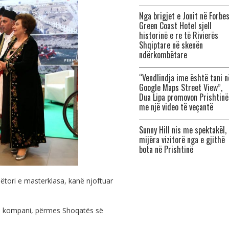
Nga brigjet e Jonit në Forbes
Green Coast Hotel sjell
historinë e re të Rivierës
Shqiptare në skenën
ndërkombëtare
“Vendlindja ime është tani n
Google Maps Street View”,
Dua Lipa promovon Prishtinë
me një video të veçantë
Sunny Hill nis me spektakël,
mijëra vizitorë nga e gjithë
bota në Prishtinë
ëtori e masterklasa, kanë njoftuar
6 kompani, përmes Shoqatës së