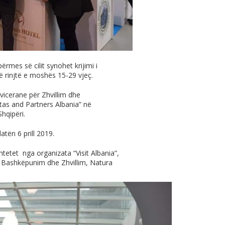
ërmes së cilit synohet krijimi i
 rinjtë e moshës 15-29 vjeç.
Zvicerane për Zhvillim dhe
s and Partners Albania” në
hqipëri.
atën 6 prill 2019.
etet nga organizata “Visit Albania”,
r Bashkëpunim dhe Zhvillim, Natura