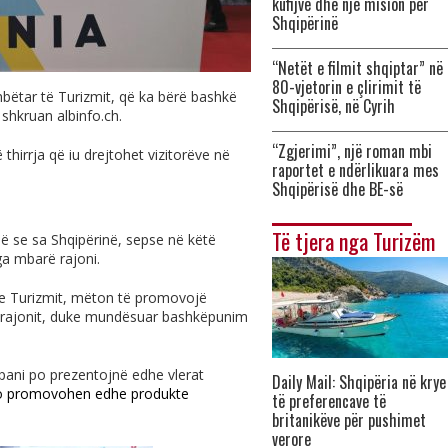
kufijve dhe një mision për
Shqipërinë
“Netët e filmit shqiptar” në
80-vjetorin e çlirimit të
ombëtar të Turizmit, që ka bërë bashkë
Shqipërisë, në Cyrih
, shkruan
albinfo.ch
.
“Zgjerimi”, një roman mbi
hirrja që iu drejtohet vizitorëve në
raportet e ndërlikuara mes
Shqipërisë dhe BE-së
Të tjera nga Turizëm
 se sa Shqipërinë, sepse në këtë
a mbarë rajoni.
 e Turizmit, mëton të promovojë
të rajonit, duke mundësuar bashkëpunim
pani po prezentojnë edhe vlerat
Daily Mail: Shqipëria në krye
o promovohen edhe produkte
të preferencave të
britanikëve për pushimet
verore