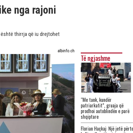
ke nga rajoni
shtë thirrja që iu drejtohet
albinfo.ch
Të ngjashme
“Me tank, kundër
patriarkatit”, gruaja që
prodhoi autoblindën e parë
shqiptare
Florian Haçkaj: Një jetë përt