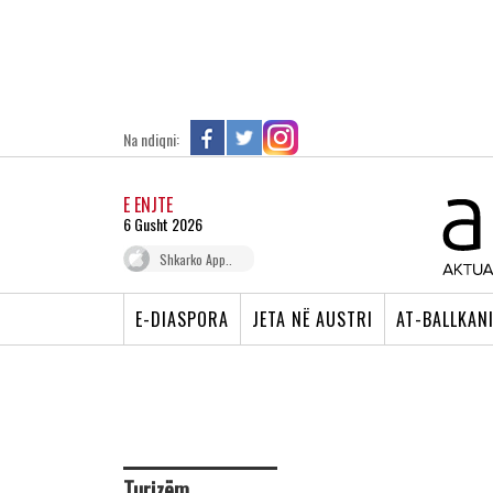
Na ndiqni:
E ENJTE
6 Gusht 2026
Shkarko App..
E-DIASPORA
JETA NË AUSTRI
AT-BALLKAN
Turizëm