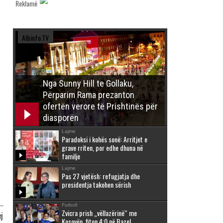
Reklamë
Albinfo.TV
Nga Sunny Hill te Gollaku,
Përparim Rama prezanton
ofertën verore të Prishtinës për
diasporën
Lajme
Paradoksi i kohës sonë: Arritjet e
grave rriten, por edhe dhuna në
familje
Lajme
Pas 27 vjetësh: refugjatja dhe
presidentja takohen sërish
Futboll
Zvicra prish „vëllazërinë“ me
ej
Kosovën, fiton 4:0 në Bazel