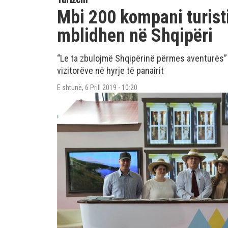
Mbi 200 kompani turisti
mblidhen në Shqipëri
“Le ta zbulojmë Shqipërinë përmes aventurës” ë
vizitorëve në hyrje të panairit
E shtunë, 6 Prill 2019 - 10:20