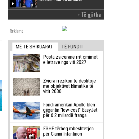
> Të gjitha
Reklamë
MË TË SHIKUARAT
TË FUNDIT
Posta zvicerane rrit çmimet
e letrave nga viti 2027
Zvicra rrezikon të dështojë
me objektivat klimatike të
vitit 2030
Fondi amerikan Apollo blen
gjigantin “low-cost” EasyJet
për 6.2 miliardë franga
FSHF tërheq mbështetjen
për Gianni Infantinon