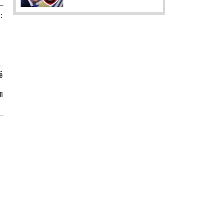
:
ë
n