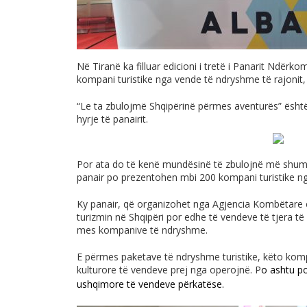
Në Tiranë ka filluar edicioni i tretë i Panarit Ndërk
kompani turistike nga vende të ndryshme të rajonit
“Le ta zbulojmë Shqipërinë përmes aventurës” është t
hyrje të panairit.
Por ata do të kenë mundësinë të zbulojnë më shumë
panair po prezentohen mbi 200 kompani turistike ng
Ky panair, që organizohet nga Agjencia Kombëtare
turizmin në Shqipëri por edhe të vendeve të tjera 
mes kompanive të ndryshme.
E përmes paketave të ndryshme turistike, këto kom
kulturore të vendeve prej nga operojnë. P
o ashtu p
ushqimore të vendeve përkatëse.