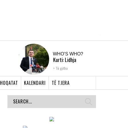
WHO’S WHO?
Kurti: Lidhja
Shqiptare e Prizrenit,
Të gjitha
nyja që bashkoi �...
HOQATAT
KALENDARI
TË TJERA