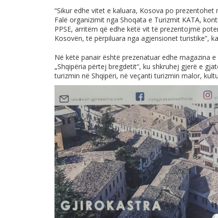
“Sikur edhe vitet e kaluara, Kosova po prezentohet 
Falë organizimit nga Shoqata e Turizmit KATA, kont
PPSE, arritëm që edhe këtë vit të prezentojmë potenc
Kosovën, të përpiluara nga agjensionet turistike”, ka
Në këtë panair është prezenatuar edhe magazina e
„Shqipëria përtej bregdetit“, ku shkruhej gjerë e gj
turizmin në Shqipëri, në veçanti turizmin malor, kultu