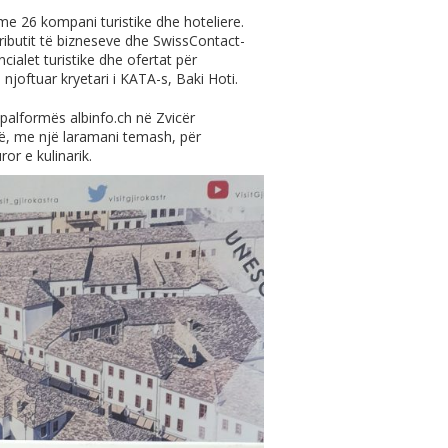
me 26 kompani turistike dhe hoteliere.
ributit të bizneseve dhe SwissContact-
ialet turistike dhe ofertat për
 njoftuar kryetari i KATA-s, Baki Hoti.
 palformës
albinfo.ch
në Zvicër
atë, me një laramani temash, për
ror e kulinarik.