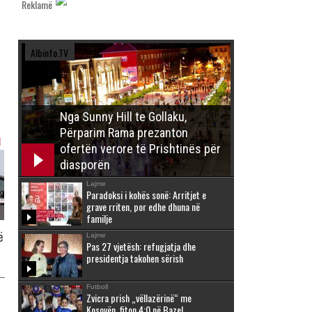
Reklamë
Albinfo.TV
Nga Sunny Hill te Gollaku,
Përparim Rama prezanton
h
ofertën verore të Prishtinës për
diasporën
Lajme
Paradoksi i kohës sonë: Arritjet e
grave rriten, por edhe dhuna në
familje
ë
Lajme
Pas 27 vjetësh: refugjatja dhe
presidentja takohen sërish
Futboll
Zvicra prish „vëllazërinë“ me
Kosovën, fiton 4:0 në Bazel