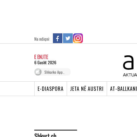
Na ndiqni:
E ENJTE
6 Gusht 2026
Shkarko App..
E-DIASPORA
JETA NË AUSTRI
AT-BALLKAN
Shkurt.ch