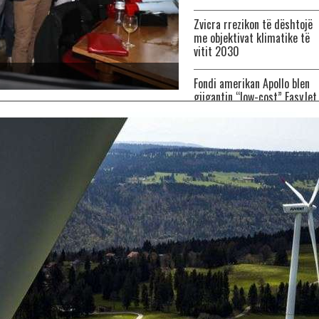
Zvicra rrezikon të dështojë
me objektivat klimatike të
vitit 2030
Fondi amerikan Apollo blen
gjigantin “low-cost” EasyJet
për 6.2 miliardë franga