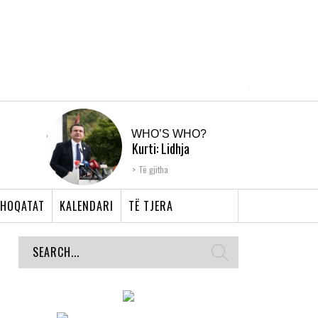
WHO’S WHO?
Kurti: Lidhja
Shqiptare e Prizrenit,
Të gjitha
nyja që bashkoi �...
HOQATAT
KALENDARI
TË TJERA