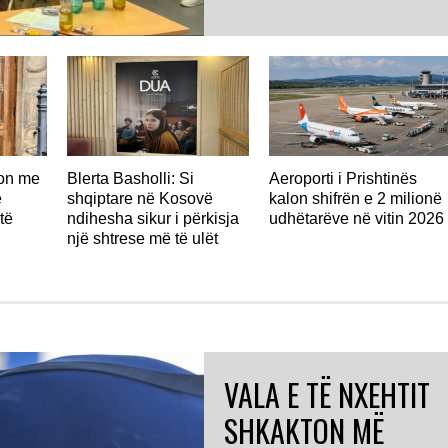
don me
Blerta Basholli: Si
Aeroporti i Prishtinës
ë
shqiptare në Kosovë
kalon shifrën e 2 milionë
të
ndihesha sikur i përkisja
udhëtarëve në vitin 2026
një shtrese më të ulët
VALA E TË NXEHTIT
SHKAKTON MË