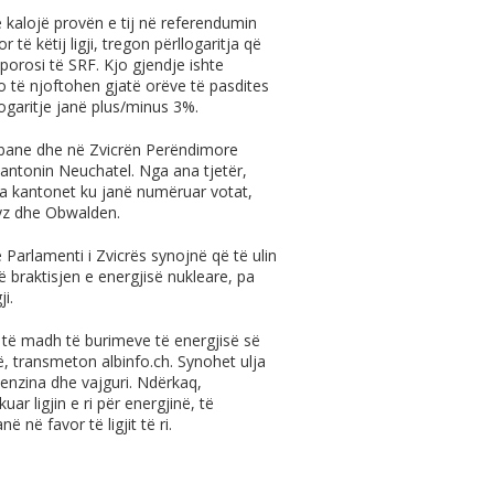
 të kalojë provën e tij në referendumin
ë këtij ligji, tregon përllogaritja që
porosi të SRF. Kjo gjendje ishte
o të njoftohen gjatë orëve të pasdites
logaritje janë plus/minus 3%.
rbane dhe në Zvicrën Perëndimore
kantonin Neuchatel. Nga ana tjetër,
ga kantonet ku janë numëruar votat,
yz dhe Obwalden.
 Parlamenti i Zvicrës synojnë që të ulin
ë braktisjen e energjisë nukleare, pa
i.
më të madh të burimeve të energjisë së
jë, transmeton
albinfo.ch
. Synohet ulja
 benzina dhe vajguri. Ndërkaq,
r ligjin e ri për energjinë, të
 në favor të ligjit të ri.