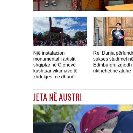
Një instalacion
Rei Dunja përfun
monumental i artistit
sukses studimet n
shqiptar në Gjenevë
Edinburgh, zgjedh 
kushtuar viktimave të
rikthehet në atdhe
zhdukjes me dhunë
JETA NË AUSTRI