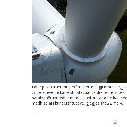
Edhe pas numërimit përfundimtar, Ligji mbi Energjinë
zviceranëve që kanë shfrytëzuar të drejtën e votës, i 
paralajmëruar, edhe numri i kantoneve që e kanë vo
madh se ai i kundërshtuesve, gjegjësisht 22 me 4.
—