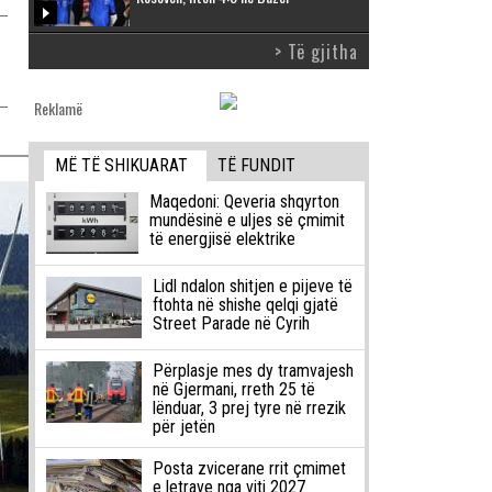
> Të gjitha
Reklamë
MË TË SHIKUARAT
TË FUNDIT
Maqedoni: Qeveria shqyrton
mundësinë e uljes së çmimit
të energjisë elektrike
Lidl ndalon shitjen e pijeve të
ftohta në shishe qelqi gjatë
Street Parade në Cyrih
Përplasje mes dy tramvajesh
në Gjermani, rreth 25 të
lënduar, 3 prej tyre në rrezik
për jetën
Posta zvicerane rrit çmimet
e letrave nga viti 2027