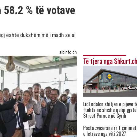
n 58.2 % të votave
ligj është dukshëm më i madh se ai
albinfo.ch
Të tjera nga Shkurt.c
Lidl ndalon shitjen e pijeve t
ftohta në shishe qelqi gjatë
Street Parade në Cyrih
Posta zvicerane rrit çmimet
e letrave nga viti 2027