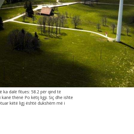
 ka dalë fitues: 58.2 për qind të
kanë thënë Po këtij ligji. Siç dhe ishte
tuar këtë ligj është dukshëm më i