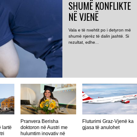
SHUMË KONFLIKTE
NË VJENË
Vala e të nxehtit po i detyron më
shumë njerëz të dalin jashtë. Si
rezultat, edhe...
AUSTRI
Pranvera Berisha
Fluturimi Graz-Vjenë ka
 lartë
doktoron në Austri me
gjasa të anulohet
tri
hulumtim inovativ në