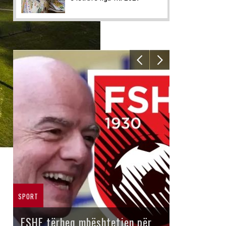
SPORT
FSHF tërheq mbështetjen për