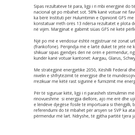
Sipas rezultateve të para, ligji i ri mbi energjinë do
nacional që po mbahet sot. 58% kanë votuar në favor t
ka bërë Instituti për Hulumtimin e Opinionit GFS me 
konstatuar rreth orës 13 ndërsa rezultatet e plota d
në vijim. Margjinat e gabimit siüas GFS në ketë përl
Një po më e vendosur është regjistruar në zonat u
(frankofone). Përqindja më e lartë duket të jetë në 
shikuar sipas gjendjes deri në orën e përmendur, n
kundër kanë votuar kantonet: Aargau, Glarus, Schw
Me strategjinë energjetike 2050, Këshilli Federal dhe
nivelin e shfrytëzimit të energjisë dhe të mundësojn
rrezikuar me këtë rast sigurinë e furnizimit me energj
Për të siguruar këtë, ligji i ri parasheh stimulimin 
rinovueshme si energjia diellore, ajo me erë dhe u
e lëndëve djegëse fosile të importuara si thëngjilli,
referendumi do të mbahet për arsyen se SVP ka atakua
përmendur më lart. Ndryshe, të gjitha partitë tjera janë