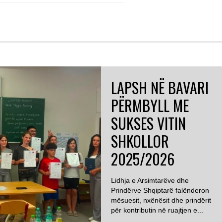
LAPSH NË BAVARI
PËRMBYLL ME
SUKSES VITIN
SHKOLLOR
2025/2026
Lidhja e Arsimtarëve dhe
Prindërve Shqiptarë falënderon
mësuesit, nxënësit dhe prindërit
për kontributin në ruajtjen e...