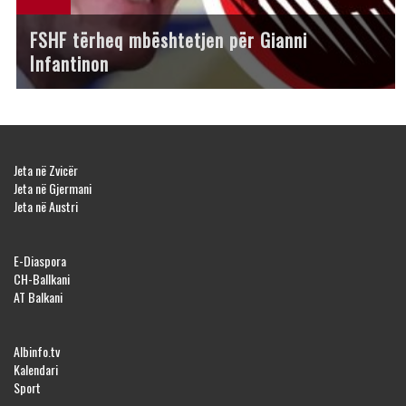
FSHF tërheq mbështetjen për Gianni
Infantinon
Jeta në Zvicër
Jeta në Gjermani
Jeta në Austri
E-Diaspora
CH-Ballkani
AT Balkani
Albinfo.tv
Kalendari
Sport