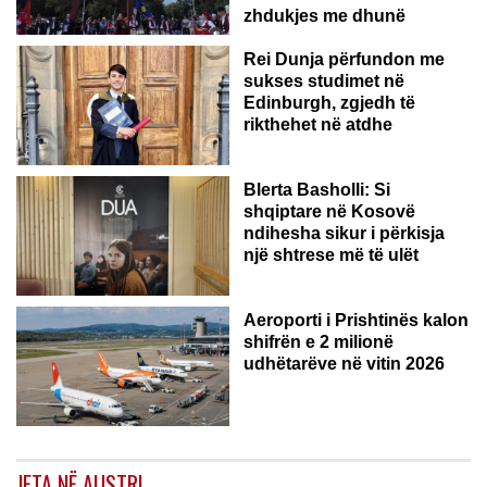
zhdukjes me dhunë
Rei Dunja përfundon me
sukses studimet në
Edinburgh, zgjedh të
rikthehet në atdhe
Blerta Basholli: Si
shqiptare në Kosovë
ndihesha sikur i përkisja
një shtrese më të ulët
Aeroporti i Prishtinës kalon
shifrën e 2 milionë
udhëtarëve në vitin 2026
JETA NË AUSTRI