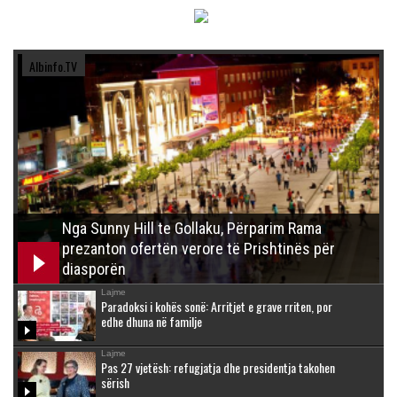
Albinfo.TV
Nga Sunny Hill te Gollaku, Përparim Rama
prezanton ofertën verore të Prishtinës për
diasporën
Lajme
Paradoksi i kohës sonë: Arritjet e grave rriten, por
edhe dhuna në familje
Lajme
Pas 27 vjetësh: refugjatja dhe presidentja takohen
sërish