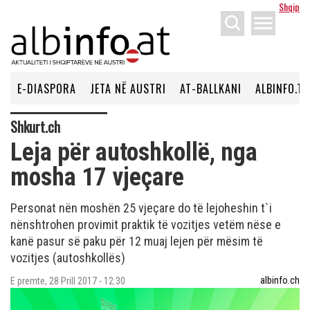
Shqip
menu
E-DIASPORA
JETA NË AUSTRI
AT-BALLKANI
ALBINFO.TV
Shkurt.ch
Leja për autoshkollë, nga
mosha 17 vjeçare
Personat nën moshën 25 vjeçare do të lejoheshin t`i
nënshtrohen provimit praktik të vozitjes vetëm nëse e
kanë pasur së paku për 12 muaj lejen për mësim të
vozitjes (autoshkollës)
albinfo.ch
E premte, 28 Prill 2017 - 12:30