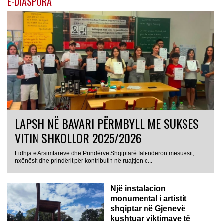
E-DIASPORA
LAPSH NË BAVARI PËRMBYLL ME SUKSES
VITIN SHKOLLOR 2025/2026
Lidhja e Arsimtarëve dhe Prindërve Shqiptarë falënderon mësuesit,
nxënësit dhe prindërit për kontributin në ruajtjen e...
Një instalacion
monumental i artistit
shqiptar në Gjenevë
kushtuar viktimave të