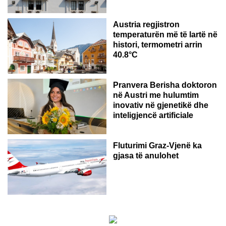
Austria regjistron
temperaturën më të lartë në
histori, termometri arrin
40.8°C
AUSTRI
Pranvera Berisha doktoron
në Austri me hulumtim
inovativ në gjenetikë dhe
inteligjencë artificiale
Fluturimi Graz-Vjenë ka
gjasa të anulohet