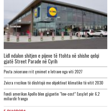
Lidl ndalon shitjen e pijeve të ftohta në shishe qelqi
gjatë Street Parade në Cyrih
Posta zvicerane rrit çmimet e letrave nga viti 2027
Zvicra rrezikon të dështojë me objektivat klimatike të vitit 2030
Fondi amerikan Apollo blen gjigantin “low-cost” EasyJet për 6.2
miliardë franga