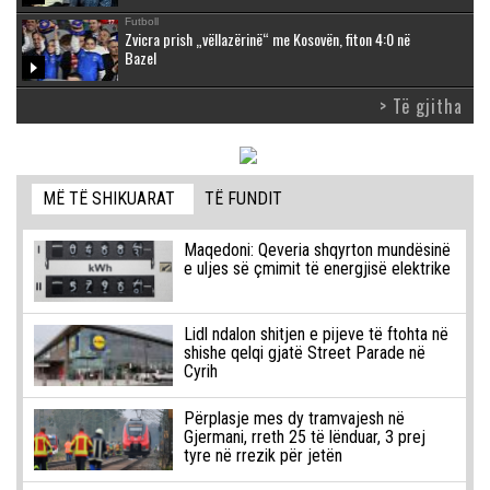
Futboll
Zvicra prish „vëllazërinë“ me Kosovën, fiton 4:0 në
Bazel
> Të gjitha
MË TË SHIKUARAT
TË FUNDIT
Maqedoni: Qeveria shqyrton mundësinë
e uljes së çmimit të energjisë elektrike
Lidl ndalon shitjen e pijeve të ftohta në
shishe qelqi gjatë Street Parade në
Cyrih
Përplasje mes dy tramvajesh në
Gjermani, rreth 25 të lënduar, 3 prej
tyre në rrezik për jetën