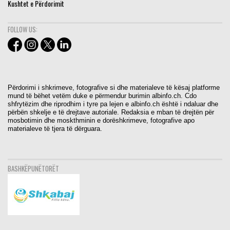
Kushtet e Përdorimit
FOLLOW US:
Përdorimi i shkrimeve, fotografive si dhe materialeve të kësaj platforme
mund të bëhet vetëm duke e përmendur burimin albinfo.ch. Cdo
shfrytëzim dhe riprodhim i tyre pa lejen e albinfo.ch është i ndaluar dhe
përbën shkelje e të drejtave autoriale. Redaksia e mban të drejtën për
mosbotimin dhe moskthminin e dorëshkrimeve, fotografive apo
materialeve të tjera të dërguara.
BASHKËPUNËTORËT