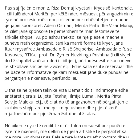
Pas saj fjalën e mori z. Riza Demaj kryetari i Kryesisë Kantonale,
i cili falënderoi Meritën për këtë nder, mësuesit për angazhimin e
tyre në procesin mësimor, foli edhe për mbështetjen e madhe
që japin sponsorët: Adem Osmani, Merita Pinta dhe Visar Muriqi,
të cilët janë sponsorë të përhershëm të manifestimeve të
shkollë shqipe. Ai, po ashtu theksoi se një pjesë e madhe e
punëve rreth organizimit, tani ka marrë formë të kryer. Janë
ftuar mysafirët: Ambasada e R. së Shqipërisë, Ambasada e R. së
Kosovës, RTK-ë, prof. Dr. Zymer Neziri nga Prishtina (i cili sivjet
do të shpallet anëtar nderi i Lidhjes), përfaqësuesit e kantoneve
të shkollave shqipe në Zvicër etj. Edhe salla është rezervuar dhe
në bazë të informatave që kam mësuesit janë duke punuar në
përgatitjen e nxënësve, përfundoi ai.
U tha se në pjesën teknike Riza Demajt do t`i ndihmojnë edhe
anëtaret tjera si Luljeta Fetahaj, Ilmije Luma , Merita Pinta,
Selvije Maloku etj., të cilat do të angazhohen në përgatitjen e
kuzhinës shqiptare, me qëllim që ushqim dhe pije të ketë
mjaftueshëm për pjesëmarrësit dhe atë falas.
Në pikën e dytë të rendit të ditës folën mësuesit për punën e
tyre me nxënësit, me qëllim që pjesa artistike të përgatitet sa
më mirë. Siç shihej nga fjala e tyre kishte mjaft program dhe u