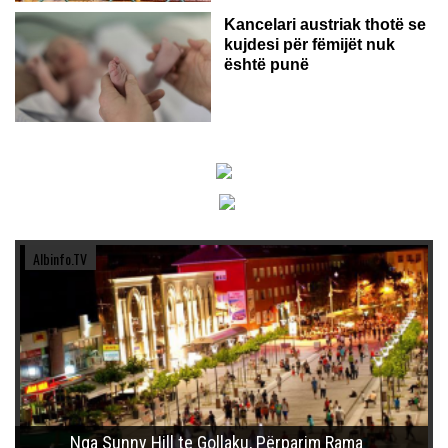
Kancelari austriak thotë se
kujdesi për fëmijët nuk
është punë
Albinfo.TV
Nga Sunny Hill te Gollaku, Përparim Rama