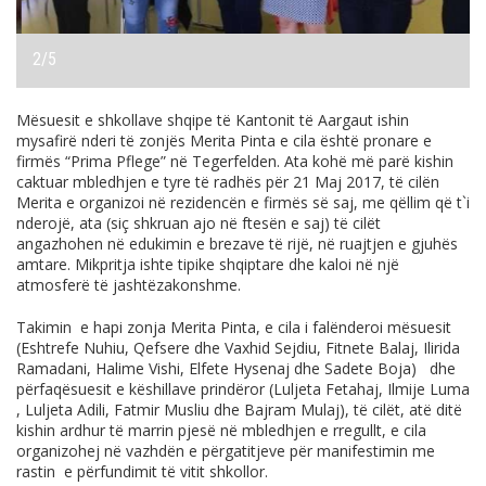
2
/5
Mësuesit e shkollave shqipe të Kantonit të Aargaut ishin
mysafirë nderi të zonjës Merita Pinta e cila është pronare e
firmës “Prima Pflege” në Tegerfelden. Ata kohë më parë kishin
caktuar mbledhjen e tyre të radhës për 21 Maj 2017, të cilën
Merita e organizoi në rezidencën e firmës së saj, me qëllim që t`i
nderojë, ata (siç shkruan ajo në ftesën e saj) të cilët
angazhohen në edukimin e brezave të rijë, në ruajtjen e gjuhës
amtare. Mikpritja ishte tipike shqiptare dhe kaloi në një
atmosferë të jashtëzakonshme.
Takimin e hapi zonja Merita Pinta, e cila i falënderoi mësuesit
(Eshtrefe Nuhiu, Qefsere dhe Vaxhid Sejdiu, Fitnete Balaj, Ilirida
Ramadani, Halime Vishi, Elfete Hysenaj dhe Sadete Boja) dhe
përfaqësuesit e këshillave prindëror (Luljeta Fetahaj, Ilmije Luma
, Luljeta Adili, Fatmir Musliu dhe Bajram Mulaj), të cilët, atë ditë
kishin ardhur të marrin pjesë në mbledhjen e rregullt, e cila
organizohej në vazhdën e përgatitjeve për manifestimin me
rastin e përfundimit të vitit shkollor.