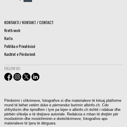
KONTAKTI / KONTAKT / CONTACT
Rreth nesh
Karta
Politika e Privatësisë
Kushtet e Përdorimit
FOLLOW US:
Përdorimi i shkrimeve, fotografive si dhe materialeve të kësaj platforme
mund të bëhet vetëm duke e përmendur burimin albinfo.ch. Cdo
shfrytëzim dhe riprodhim i tyre pa lejen e albinfo.ch është i ndaluar dhe
përbën shkelje e të drejtave autoriale. Redaksia e mban të drejtën për
mosbotimin dhe moskthminin e dorëshkrimeve, fotografive apo
materialeve të tjera të dërguara.