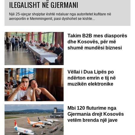
ILEGALISHT NË GJERMANI
Një 25-vjeçar shqiptar është ndaluar nga autoritetet kufitare në
aeroportin e Memmingenit, pasi dyshohet se kishte...
Takim B2B mes diasporës
dhe Kosovës, për më
shumë mundësi biznesi
Vëllai i Dua Lipës po
ndërton emrin e tij në
muzikën elektronike
GJERMANI
Mbi 120 fluturime nga
Gjermania drejt Kosovës
vetëm brenda një jave