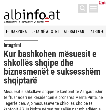
Shqip
menu
E-DIASPORA
JETA NË AUSTRI
AT-BALLKANI
ALBINFO.TV
Integrimi
Kur bashkohen mësuesit e
shkollës shqipe dhe
biznesmenët e suksesshëm
shqiptarë
Mësuesit e shkollave shqipe të kantonit të Aargaut ishin
të ftuar nderi në Residencën e pronares Merita Pinta, në
Tegerfelden. Ajo mësueseve të shkollës shqipe të
kantonit AG, iu kishte përgatitur sallën për mbledhjen e