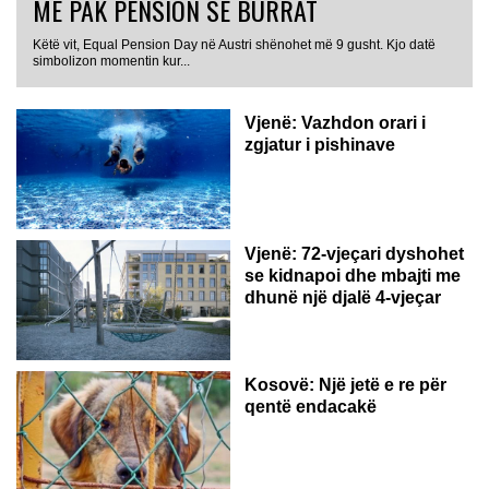
MË PAK PENSION SE BURRAT
Këtë vit, Equal Pension Day në Austri shënohet më 9 gusht. Kjo datë
simbolizon momentin kur...
Vjenë: Vazhdon orari i
zgjatur i pishinave
Vjenë: 72-vjeçari dyshohet
se kidnapoi dhe mbajti me
dhunë një djalë 4-vjeçar
Kosovë: Një jetë e re për
qentë endacakë