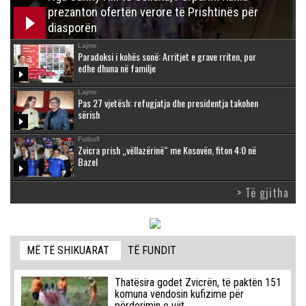
prezanton ofertën verore të Prishtinës për
diasporën
Lajme
Paradoksi i kohës sonë: Arritjet e grave rriten, por
edhe dhuna në familje
Lajme
Pas 27 vjetësh: refugjatja dhe presidentja takohen
sërish
Futboll
Zvicra prish „vëllazërinë“ me Kosovën, fiton 4:0 në
Bazel
> Të gjitha
MË TË SHIKUARAT
TË FUNDIT
Thatësira godet Zvicrën, të paktën 151
komuna vendosin kufizime për
përdorimin e ujit