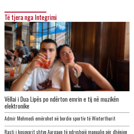
Të tjera nga Integrimi
Vëllai i Dua Lipës po ndërton emrin e tij në muzikën
elektronike
Admir Mehmedi emërohet në bordin sportiv të Winterthurit
Rasti i kosovarit shtyn Aargaun të ndryshojë manualin për dhënien