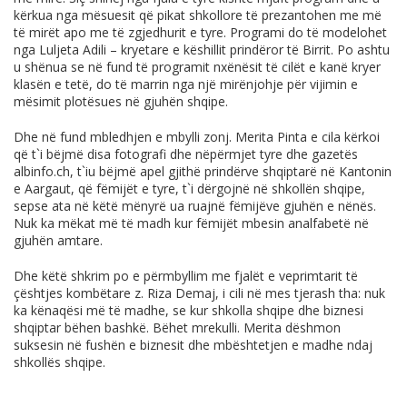
kërkua nga mësuesit që pikat shkollore të prezantohen me më
të mirët apo me të zgjedhurit e tyre. Programi do të modelohet
nga Luljeta Adili – kryetare e këshillit prindëror të Birrit. Po ashtu
u shënua se në fund të programit nxënësit të cilët e kanë kryer
klasën e tetë, do të marrin nga një mirënjohje për vijimin e
mësimit plotësues në gjuhën shqipe.
Dhe në fund mbledhjen e mbylli zonj. Merita Pinta e cila kërkoi
që t`i bëjmë disa fotografi dhe nëpërmjet tyre dhe gazetës
albinfo.ch
, t`iu bëjmë apel gjithë prindërve shqiptarë në Kantonin
e Aargaut, që fëmijët e tyre, t`i dërgojnë në shkollën shqipe,
sepse ata në këtë mënyrë ua ruajnë fëmijëve gjuhën e nënës.
Nuk ka mëkat më të madh kur fëmijët mbesin analfabetë në
gjuhën amtare.
Dhe këtë shkrim po e përmbyllim me fjalët e veprimtarit të
çështjes kombëtare z. Riza Demaj, i cili në mes tjerash tha: nuk
ka kënaqësi më të madhe, se kur shkolla shqipe dhe biznesi
shqiptar bëhen bashkë. Bëhet mrekulli. Merita dëshmon
suksesin në fushën e biznesit dhe mbështetjen e madhe ndaj
shkollës shqipe.