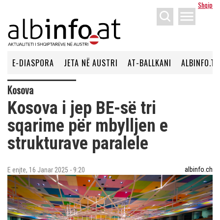
Shqip
menu
E-DIASPORA
JETA NË AUSTRI
AT-BALLKANI
ALBINFO.TV
Kosova
Kosova i jep BE-së tri
sqarime për mbylljen e
strukturave paralele
albinfo.ch
E enjte, 16 Janar 2025 - 9:20