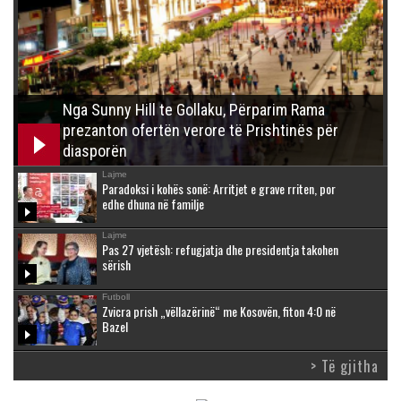
Nga Sunny Hill te Gollaku, Përparim Rama
prezanton ofertën verore të Prishtinës për
diasporën
Lajme
Paradoksi i kohës sonë: Arritjet e grave rriten, por
edhe dhuna në familje
Lajme
Pas 27 vjetësh: refugjatja dhe presidentja takohen
sërish
Futboll
Zvicra prish „vëllazërinë“ me Kosovën, fiton 4:0 në
Bazel
> Të gjitha