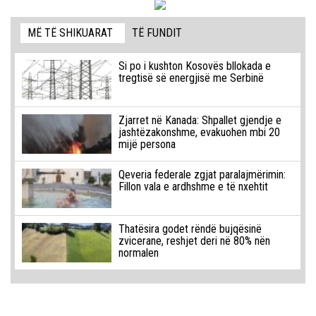
MË TË SHIKUARAT
TË FUNDIT
Si po i kushton Kosovës bllokada e
tregtisë së energjisë me Serbinë
Zjarret në Kanada: Shpallet gjendje e
jashtëzakonshme, evakuohen mbi 20
mijë persona
Qeveria federale zgjat paralajmërimin:
Fillon vala e ardhshme e të nxehtit
Thatësira godet rëndë bujqësinë
zvicerane, reshjet deri në 80% nën
normalen