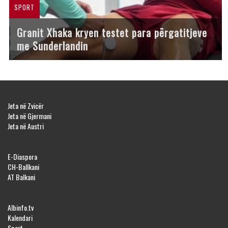
SPORT
Granit Xhaka kryen testet para përgatitjeve
me Sunderlandin
Jeta në Zvicër
Jeta në Gjermani
Jeta në Austri
E-Diaspora
CH-Ballkani
AT Balkani
Albinfo.tv
Kalendari
Sport