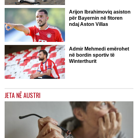
Arijon Ibrahimoviq asiston
për Bayernin në fitoren
ndaj Aston Villas
ZVICËR
Admir Mehmedi emërohet
në bordin sportiv të
Winterthurit
JETA NË AUSTRI