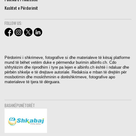
Kushtet e Përdorimit
FOLLOW US:
Përdorimi i shkrimeve, fotografive si dhe materialeve të kësaj platforme
mund të bëhet vetëm duke e përmendur burimin albinfo.ch. Cdo
shfrytëzim dhe riprodhim i tyre pa lejen e albinfo.ch është i ndaluar dhe
përbën shkelje e të drejtave autoriale. Redaksia e mban të drejtën për
mosbotimin dhe moskthminin e dorëshkrimeve, fotografive apo
materialeve të tjera të dërguara.
BASHKËPUNËTORËT