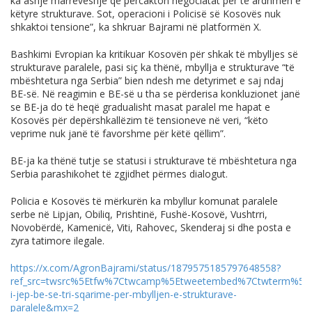
ka asnjë marrëveshje që përcakton negociatat për të ardhmen e
këtyre strukturave. Sot, operacioni i Policisë së Kosovës nuk
shkaktoi tensione”, ka shkruar Bajrami në platformën X.
Bashkimi Evropian ka kritikuar Kosovën për shkak të mbylljes së
strukturave paralele, pasi siç ka thënë, mbyllja e strukturave “të
mbështetura nga Serbia” bien ndesh me detyrimet e saj ndaj
BE-së. Në reagimin e BE-së u tha se përderisa konkluzionet janë
se BE-ja do të heqë gradualisht masat paralel me hapat e
Kosovës për depërshkallëzim të tensioneve në veri, “këto
veprime nuk janë të favorshme për këtë qëllim”.
BE-ja ka thënë tutje se statusi i strukturave të mbështetura nga
Serbia parashikohet të zgjidhet përmes dialogut.
Policia e Kosovës të mërkurën ka mbyllur komunat paralele
serbe në Lipjan, Obiliq, Prishtinë, Fushë-Kosovë, Vushtrri,
Novobërdë, Kamenicë, Viti, Rahovec, Skenderaj si dhe posta e
zyra tatimore ilegale.
https://x.com/AgronBajrami/status/1879575185797648558?
ref_src=twsrc%5Etfw%7Ctwcamp%5Etweetembed%7Ctwterm%5E1
i-jep-be-se-tri-sqarime-per-mbylljen-e-strukturave-
paralele&mx=2