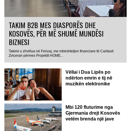
TAKIM B2B MES DIASPORËS DHE
KOSOVËS, PËR MË SHUMË MUNDËSI
BIZNESI
Takimi u zhvillua në Ferizaj, me mbështetjen financiare të Caritasit
Zviceran përmes Projektit HOME...
Vëllai i Dua Lipës po
ndërton emrin e tij në
muzikën elektronike
GJERMANI
Mbi 120 fluturime nga
Gjermania drejt Kosovës
vetëm brenda një jave