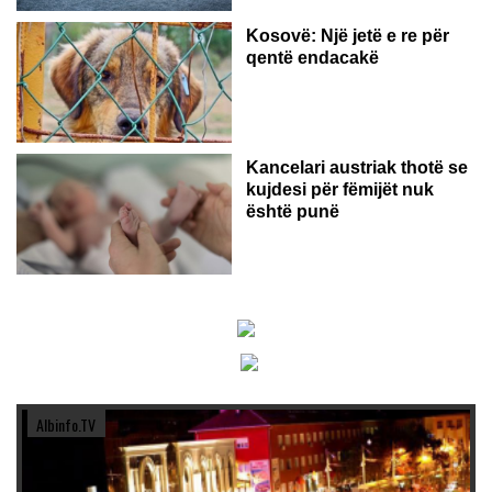
Kosovë: Një jetë e re për
qentë endacakë
Kancelari austriak thotë se
kujdesi për fëmijët nuk
është punë
Albinfo.TV