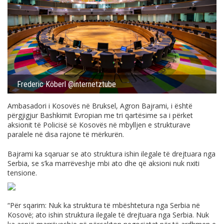
Frederic Köberl @internetztube
Ambasadori i Kosovës në Bruksel, Agron Bajrami, i është
përgjigjur Bashkimit Evropian me tri qartësime sa i përket
aksionit të Policisë së Kosovës në mbylljen e strukturave
paralele në disa rajone të mërkurën.
Bajrami ka sqaruar se ato struktura ishin ilegale të drejtuara nga
Serbia, se s’ka marrëveshje mbi ato dhe që aksioni nuk nxiti
tensione.
“Për sqarim: Nuk ka struktura të mbështetura nga Serbia në
Kosovë; ato ishin struktura ilegale të drejtuara nga Serbia. Nuk