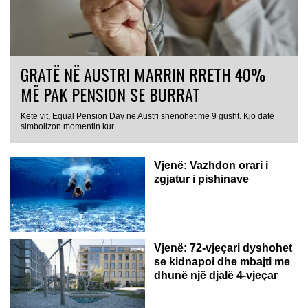
GRATË NË AUSTRI MARRIN RRETH 40%
MË PAK PENSION SE BURRAT
Këtë vit, Equal Pension Day në Austri shënohet më 9 gusht. Kjo datë
simbolizon momentin kur...
Vjenë: Vazhdon orari i
zgjatur i pishinave
Vjenë: 72-vjeçari dyshohet
se kidnapoi dhe mbajti me
dhunë një djalë 4-vjeçar