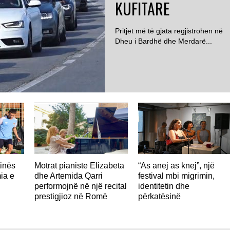
KUFITARE
Pritjet më të gjata regjistrohen në
Dheu i Bardhë dhe Merdarë...
ROMË
tinës
Motrat pianiste Elizabeta
“As anej as knej”, një
ia e
dhe Artemida Qarri
festival mbi migrimin,
performojnë në një recital
identitetin dhe
prestigjioz në Romë
përkatësinë