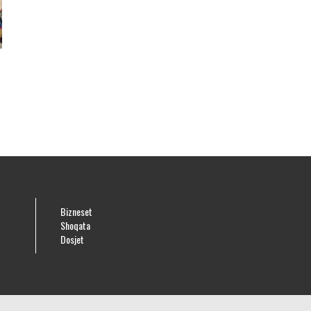
e
Bizneset
Shoqata
Dosjet