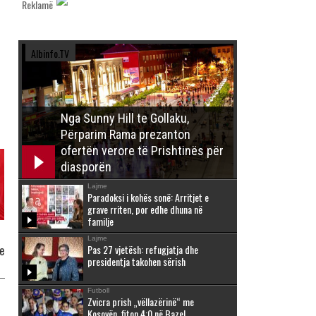
Reklamë
Albinfo.TV
Nga Sunny Hill te Gollaku,
Përparim Rama prezanton
ofertën verore të Prishtinës për
diasporën
Lajme
Paradoksi i kohës sonë: Arritjet e
grave rriten, por edhe dhuna në
familje
Lajme
Pas 27 vjetësh: refugjatja dhe
e
presidentja takohen sërish
Futboll
Zvicra prish „vëllazërinë“ me
Kosovën, fiton 4:0 në Bazel