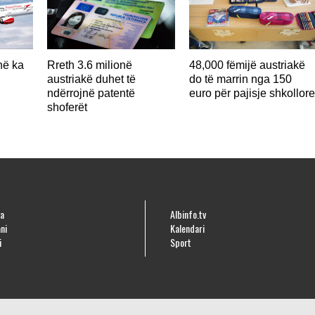
në ka
Rreth 3.6 milionë
48,000 fëmijë austriakë
austriakë duhet të
do të marrin nga 150
ndërrojnë patentë
euro për pajisje shkollor
shoferët
a
Albinfo.tv
ni
Kalendari
i
Sport