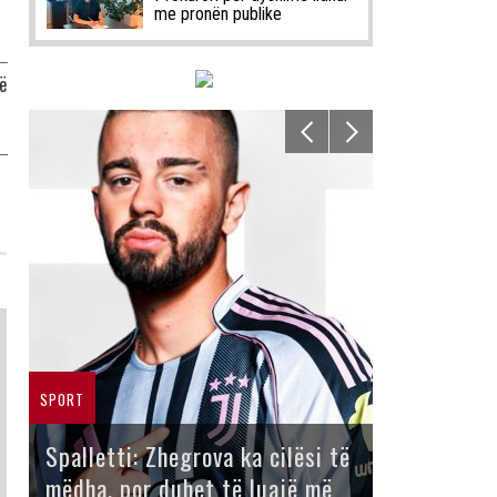
me pronën publike
ë
SPORT
Spalletti: Zhegrova ka cilësi të
mëdha, por duhet të luajë më