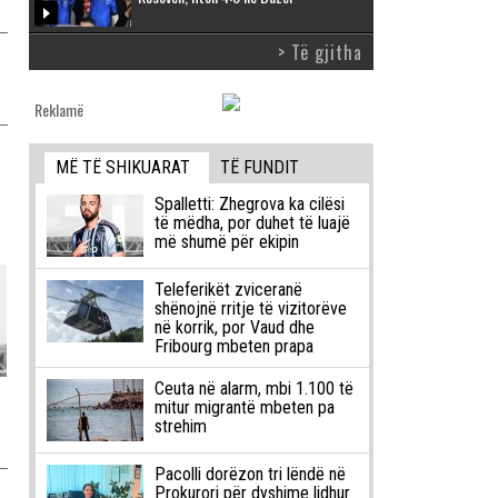
> Të gjitha
Reklamë
MË TË SHIKUARAT
TË FUNDIT
Spalletti: Zhegrova ka cilësi
të mëdha, por duhet të luajë
më shumë për ekipin
Teleferikët zviceranë
shënojnë rritje të vizitorëve
në korrik, por Vaud dhe
Fribourg mbeten prapa
Ceuta në alarm, mbi 1.100 të
mitur migrantë mbeten pa
strehim
Pacolli dorëzon tri lëndë në
Prokurori për dyshime lidhur