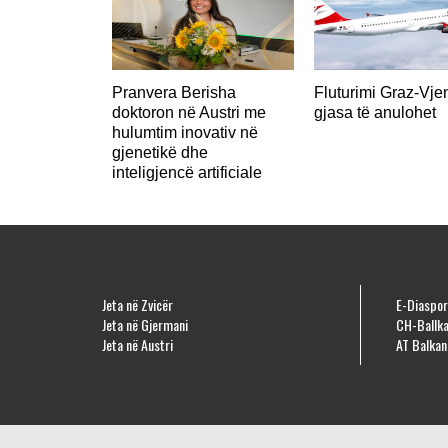
Pranvera Berisha
Fluturimi Graz-Vje
doktoron në Austri me
gjasa të anulohet
hulumtim inovativ në
gjenetikë dhe
inteligjencë artificiale
Jeta në Zvicër
E-Diaspor
Jeta në Gjermani
CH-Ballka
Jeta në Austri
AT Balkan