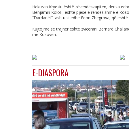
Hekuran Kryeziu është zëvendëskapiten, derisa edhe b
Benjamin Kololli, është pjesë e rëndësishme e Kosov
“Dardanët”, ashtu si edhe Edon Zhegrova, që është p
Kujtojmë se trajner është zvicerani Bernard Challand
me Kosovën.
E-DIASPORA