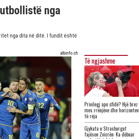
tbollistë nga
itet nga dita në ditë. I fundit është
albinfo.ch
Të ngjashme
Privilegj apo sfidë? Një brez
mes rrënjëve dhe horizontev
të reja
Gjykata e Strasburgut
fajëson Zvicrën: Ka dëbuar