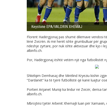
Keystone EPA/VALDRIN XHEMAJ
Florent Hadërgjonaj pas shumë dilemave vendosi të
lënë Zvicrën. Ai më herët ishte grumbulluar për grup
ndeshje zyrtare, por nuk ishte aktivizuar dhe kjo i 
albinfo.ch
.
Por, Hadërgjonaj është vetëm një nga futbollistët 
Shkëlqim Demhasaj dhe Mirëlind Kryeziu kishin zgj
“Dardanët” ka të tjerë futbollistë që kanë luajtur ose
Portieri Arijanet Muriqi ka lindur në Zvicër, derisa 
albinfo.ch
.
Mbrojtësi tjetër Arbenit Xhemajli luan për Xamaxin,