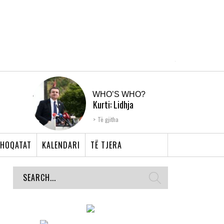
WHO’S WHO?
Kurti: Lidhja
Shqiptare e Prizrenit,
Të gjitha
nyja që bashkoi �...
HOQATAT
KALENDARI
TË TJERA