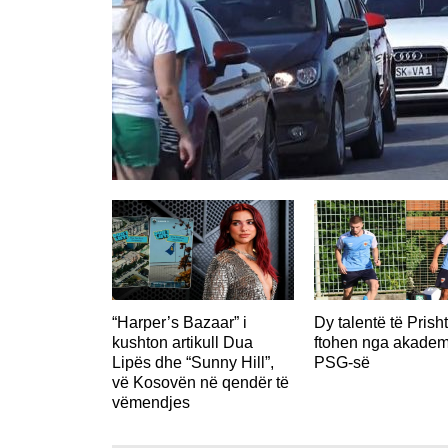
“Harper’s Bazaar” i
Dy talentë të Prish
kushton artikull Dua
ftohen nga akadem
Lipës dhe “Sunny Hill”,
PSG-së
vë Kosovën në qendër të
vëmendjes