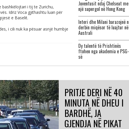
Juventusit ndaj Chelseat me
ashkëlojtari i tij te Zurichu,
një supergol në Hong Kong
ës. Idriz Voca gjithashtu luan për
jesë e Baselit.
Interi dhe Milani barazojnë n
derbin miqësor të luajtur në
es, i cili nuk ka pësuar asnjë humbje
Australi
Dy talentë të Prishtinës
ftohen nga akademia e PSG-
së
PRITJE DERI NË 40
MINUTA NË DHEU I
BARDHË, JA
GJENDJA NË PIKAT