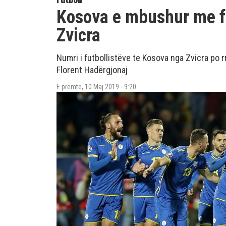
Kosova e mbushur me fu
Zvicra
Numri i futbollistëve te Kosova nga Zvicra po rr
Florent Hadërgjonaj
E premte, 10 Maj 2019 - 9:20