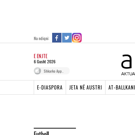
Na ndiqni:
E ENJTE
6 Gusht 2026
Shkarko App..
E-DIASPORA
JETA NË AUSTRI
AT-BALLKAN
Futboll