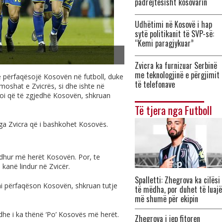
padrejtësisht kosovarin
Udhëtimi në Kosovë i hap
sytë politikanit të SVP-së:
“Kemi paragjykuar”
Zvicra ka furnizuar Serbinë
me teknologjinë e përgjimit
 përfaqësojë Kosovën në futboll, duke
të telefonave
moshat e Zvicrës, si dhe ishte në
lejoi që të zgjedhë Kosovën, shkruan
Të tjera nga Futboll
nga Zvicra që i bashkohet Kosovës.
edhur më herët Kosovën. Por, te
 kanë lindur në Zvicër.
Spalletti: Zhegrova ka cilësi
tani përfaqëson Kosovën, shkruan tutje
të mëdha, por duhet të luajë
më shumë për ekipin
 dhe i ka thënë ‘Po’ Kosovës më herët.
Zhegrova i jep fitoren