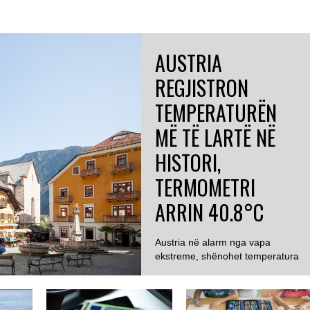
AUSTRIA
REGJISTRON
TEMPERATURËN
MË TË LARTË NË
HISTORI,
TERMOMETRI
ARRIN 40.8°C
Austria në alarm nga vapa
ekstreme, shënohet temperatura
më e lartë ndonjëherë...