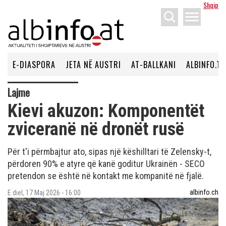
Shqip
menu
E-DIASPORA
JETA NË AUSTRI
AT-BALLKANI
ALBINFO.TV
Lajme
Kievi akuzon: Komponentët
zviceranë në dronët rusë
Për t'i përmbajtur ato, sipas një këshilltari të Zelensky-t,
përdoren 90% e atyre që kanë goditur Ukrainën - SECO
pretendon se është në kontakt me kompanitë në fjalë.
albinfo.ch
E diel, 17 Maj 2026 - 16:00