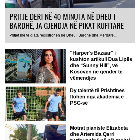
PRITJE DERI NË 40 MINUTA NË DHEU I
BARDHË, JA GJENDJA NË PIKAT KUFITARE
Pritjet më të gjata regjistrohen në Dheu i Bardhë dhe Merdarë...
“Harper’s Bazaar” i
kushton artikull Dua Lipës
dhe “Sunny Hill”, vë
Kosovën në qendër të
vëmendjes
Dy talentë të Prishtinës
ftohen nga akademia e
PSG-së
ROMË
Motrat pianiste Elizabeta
dhe Artemida Qarri