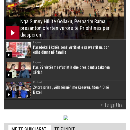
Nga Sunny Hill te Gollaku, Përparim Rama
prezanton ofertën verore të Prishtinës për
diasporën
Lajme
Paradoksi i kohës sonë: Arritjet e grave rriten, por
edhe dhuna në familje
Lajme
Pas 27 vjetësh: refugjatja dhe presidentja takohen
sërish
Futboll
Zvicra prish „vëllazërinë“ me Kosovën, fiton 4:0 në
Bazel
> Të gjitha
MË TË SHIKUARAT
TË FUNDIT