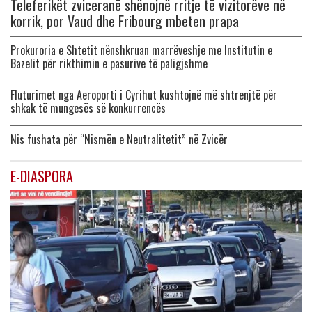
Teleferikët zviceranë shënojnë rritje të vizitorëve në
korrik, por Vaud dhe Fribourg mbeten prapa
Prokuroria e Shtetit nënshkruan marrëveshje me Institutin e
Bazelit për rikthimin e pasurive të paligjshme
Fluturimet nga Aeroporti i Cyrihut kushtojnë më shtrenjtë për
shkak të mungesës së konkurrencës
Nis fushata për “Nismën e Neutralitetit” në Zvicër
E-DIASPORA