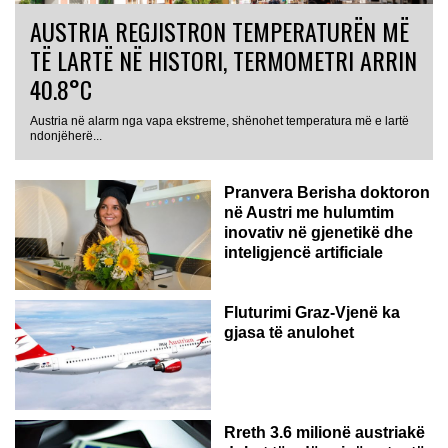
AUSTRIA REGJISTRON TEMPERATURËN MË
TË LARTË NË HISTORI, TERMOMETRI ARRIN
40.8°C
Austria në alarm nga vapa ekstreme, shënohet temperatura më e lartë
AUSTRI
ndonjëherë...
Pranvera Berisha doktoron
në Austri me hulumtim
inovativ në gjenetikë dhe
inteligjencë artificiale
Fluturimi Graz-Vjenë ka
gjasa të anulohet
Rreth 3.6 milionë austriakë