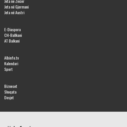
Jeta në Zvicër
Jeta në Gjermani
Jeta në Austri
E-Diaspora
CH-Ballkani
AT Balkani
Albinfo.tv
Kalendari
Sport
Bizneset
Shoqata
Dosjet