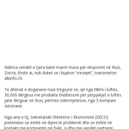
Ndërsa vendet e tjera kanë marrë masa për eksportet në Rusi,
Zvicra, thotë ai, nuk duket se i kupton “rreziqet”, transmeton
albinfo.ch
.
Të dhënat e doganave ruse tregojnë se, që nga fillimi i luftës,
30,000 dërgesa me produkte thelbësore për përpjekjet e luftës
janë dërguar në Rusi, përmes ndërmjetësve, nga 5 kompani
zvicerane.
Nga ana e tij, Sekretariati Shtetëror i Ekonomisë (SECO)
pretendon se është në dijeni të problemit dhe se është në
kontakt me kompanitë në fjalë, si dhe me vendet partnere.