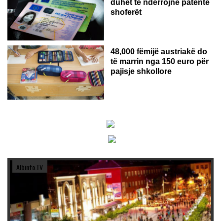
duhet të ndërrojnë patentë
shoferët
48,000 fëmijë austriakë do
të marrin nga 150 euro për
pajisje shkollore
Albinfo.TV