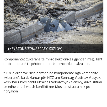
(KEYSTONE/EPA/SERGEY KOZLOV)
Komponentët zviceranë të mikroelektronikës gjenden rregullisht
në dronët rusë të përdorur për të bombarduar Ukrainën.
“90% e dronëve rusë përmbajnë komponentë nga kompanitë
zvicerane”, ka deklaruar për NZZ am Sonntag Vladislav Vlasyuk,
këshilltar i Presidentit ukrainas Volodymyr Zelensky, duke shtuar
se edhe pas 4 vitesh konflikti me Moskën situata nuk po
ndryshon.