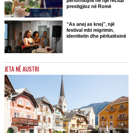
performojnë në një recital
prestigjioz në Romë
“As anej as knej”, një
festival mbi migrimin,
identitetin dhe përkatësinë
JETA NË AUSTRI