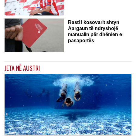
Rasti i kosovarit shtyn
Aargaun të ndryshojë
manualin për dhënien e
pasaportës
JETA NË AUSTRI