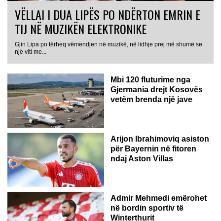
VËLLAI I DUA LIPËS PO NDËRTON EMRIN E
TIJ NË MUZIKËN ELEKTRONIKE
Gjin Lipa po tërheq vëmendjen në muzikë, në lidhje prej më shumë se
GJERMANI
një viti me...
Mbi 120 fluturime nga
Gjermania drejt Kosovës
vetëm brenda një jave
Arijon Ibrahimoviq asiston
për Bayernin në fitoren
ndaj Aston Villas
ZVICËR
Admir Mehmedi emërohet
në bordin sportiv të
Winterthurit