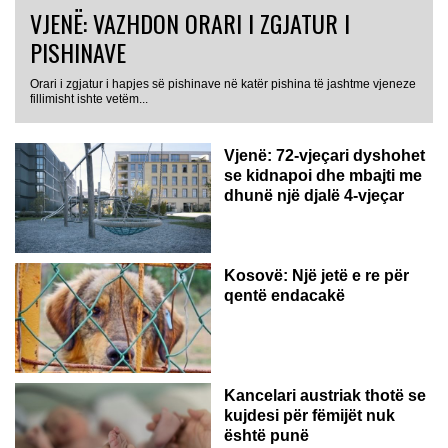
VJENË: VAZHDON ORARI I ZGJATUR I
PISHINAVE
Orari i zgjatur i hapjes së pishinave në katër pishina të jashtme vjeneze
fillimisht ishte vetëm...
Vjenë: 72-vjeçari dyshohet
se kidnapoi dhe mbajti me
dhunë një djalë 4-vjeçar
Kosovë: Një jetë e re për
qentë endacakë
Kancelari austriak thotë se
kujdesi për fëmijët nuk
është punë