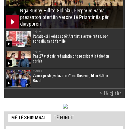
Nga Sunny Hill te Gollaku, Përparim Rama
prezanton ofertën verore të Prishtinës për
diasporën
Lajme
Paradoksi i kohës sonë: Arritjet e grave rriten, por
edhe dhuna në familje
Lajme
Pas 27 vjetësh: refugjatja dhe presidentja takohen
sërish
Futboll
Zvicra prish „vëllazërinë“ me Kosovën, fiton 4:0 në
Bazel
> Të gjitha
MË TË SHIKUARAT
TË FUNDIT