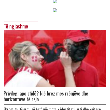
Të ngjashme
Privilegj apo sfidë? Një brez mes rrënjëve dhe
horizonteve të reja
Ekspozita “Gjergji në Art” një mozaik identiteti, arti dhe kujtese