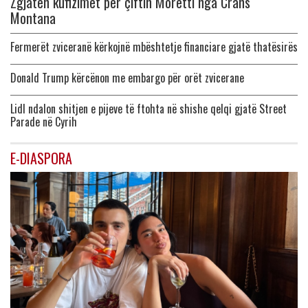
Zgjaten kufizimet per çiftin Moretti nga Crans
Montana
Fermerët zviceranë kërkojnë mbështetje financiare gjatë thatësirës
Donald Trump kërcënon me embargo për orët zvicerane
Lidl ndalon shitjen e pijeve të ftohta në shishe qelqi gjatë Street
Parade në Cyrih
E-DIASPORA