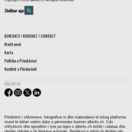
Zhvilluar nga:
KONTAKTI / KONTAKT / CONTACT
Rreth nesh
Karta
Politika e Privatësisë
Kushtet e Përdorimit
FOLLOW US:
Përdorimi i shkrimeve, fotografive si dhe materialeve të kësaj platforme
mund të bëhet vetëm duke e përmendur burimin albinfo.ch. Cdo
shfrytëzim dhe riprodhim i tyre pa lejen e albinfo.ch është i ndaluar dhe
përbën shkelje e të drejtave autoriale. Redaksia e mban të drejtën për