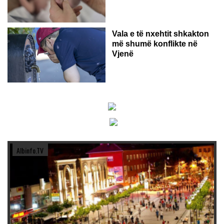
Vala e të nxehtit shkakton
më shumë konflikte në
Vjenë
Albinfo.TV