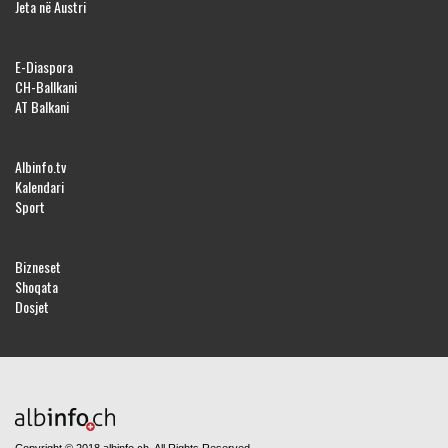
Jeta në Austri
E-Diaspora
CH-Ballkani
AT Balkani
Albinfo.tv
Kalendari
Sport
Bizneset
Shoqata
Dosjet
Copyright © 2018 albinfo.ch. All Rights Reserved.