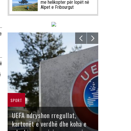
me helikopter për lopët në
Alpet e Fribourgut
e
ë
ë
SPORT
UEFA ndryshon rregullat,
kartonët e verdhë dhe koha e