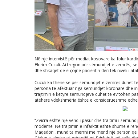
Në një intervistë për mediat kosovare ka folur kardio
Florim Cuculi. Ai tregon për sëmundjet e zemrës, se
dhe shkaqet që e çojnë pacientin deri tek niveli i ata
Cuculi ka thënë se për sëmundjet e zemrës duhet t
persona të afektuar nga sëmundjet koronare dhe infa
trajtimin e këtyre sëmundjeve duhet të evitohen pa
atëherë vdekshmëria është e konsiderueshme edhe 
“Zvicra është një vend i pasur dhe trajtimi i sëmun
moderne. Në trajtimin e infarktit është shumë e r
Maqedoni, mund ta merrni me mend një person që 
Gjakovë, derisa të mbërrijë në Prishtinë, në sallë d