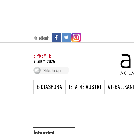
Na ndiqni:
E PREMTE
7 Gusht 2026
Shkarko App..
E-DIASPORA
JETA NË AUSTRI
AT-BALLKAN
Integrimi