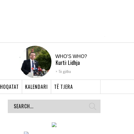
WHO’S WHO?
Kurti: Lidhja
Shqiptare e Prizrenit,
Të gjitha
nyja që bashkoi �...
HOQATAT
KALENDARI
TË TJERA