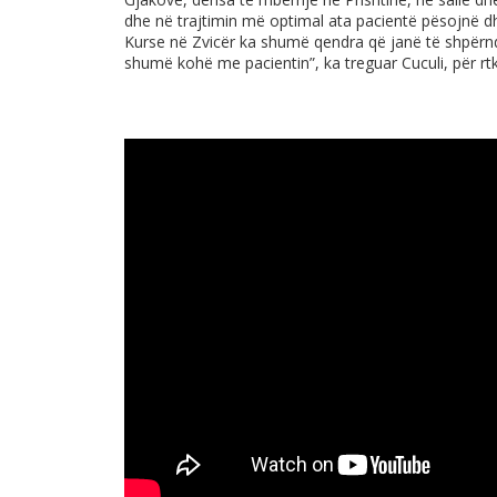
dhe në trajtimin më optimal ata pacientë pësojnë 
Kurse në Zvicër ka shumë qendra që janë të shpërn
shumë kohë me pacientin”, ka treguar Cuculi, për rtk