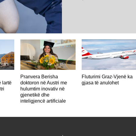
AUSTRI
Pranvera Berisha
Fluturimi Graz-Vjenë ka
 lartë
doktoron në Austri me
gjasa të anulohet
tri
hulumtim inovativ në
gjenetikë dhe
inteligjencë artificiale