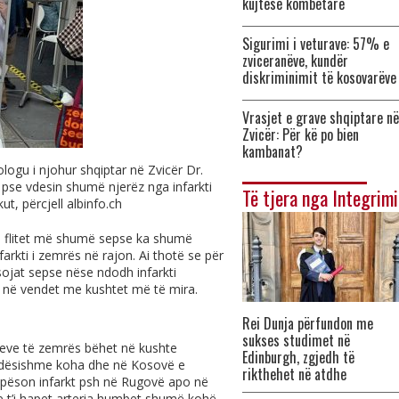
kujtese kombëtare
Sigurimi i veturave: 57% e
zviceranëve, kundër
diskriminimit të kosovarëve
Vrasjet e grave shqiptare në
Zvicër: Për kë po bien
kambanat?
logu i njohur shqiptar në Zvicër Dr.
 pse vdesin shumë njerëz nga infarkti
Të tjera nga Integrimi
kut, përcjell
albinfo.ch
ë flitet më shumë sepse ka shumë
rkti i zemrës në rajon. Ai thotë se për
sojat sepse nëse ndodh infarkti
në vendet me kushtet më të mira.
Rei Dunja përfundon me
sukses studimet në
djeve të zemrës bëhet në kushte
Edinburgh, zgjedh të
ëndësishme koha dhe në Kosovë e
rikthehet në atdhe
pëson infarkt psh në Rugovë apo në
he t’i hapet arteria humbet shumë kohë