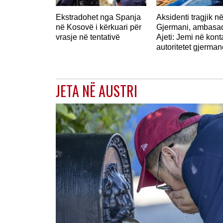
Ekstradohet nga Spanja
Aksidenti tragjik n
në Kosovë i kërkuari për
Gjermani, ambasad
vrasje në tentativë
Ajeti: Jemi në kon
autoritetet gjerman
JETA NË AUSTRI