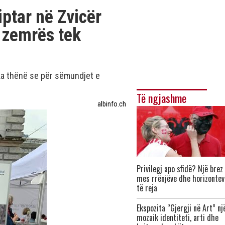
iptar në Zvicër
 zemrës tek
 ka thënë se për sëmundjet e
Të ngjashme
albinfo.ch
Privilegj apo sfidë? Një brez
mes rrënjëve dhe horizontev
të reja
Ekspozita “Gjergji në Art” nj
mozaik identiteti, arti dhe