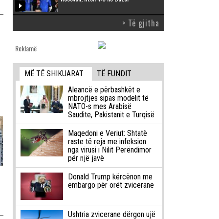
> Të gjitha
Reklamë
MË TË SHIKUARAT
TË FUNDIT
Aleancë e përbashkët e
mbrojtjes sipas modelit të
NATO-s mes Arabisë
Saudite, Pakistanit e Turqisë
Maqedoni e Veriut: Shtatë
raste të reja me infeksion
nga virusi i Nilit Perëndimor
për një javë
Donald Trump kërcënon me
embargo për orët zvicerane
Ushtria zvicerane dërgon ujë