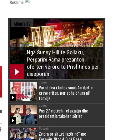
Reklamë
Albinfo.TV
Nga Sunny Hill te Gollaku,
Përparim Rama prezanton
ofertën verore të Prishtinës për
diasporën
Lajme
Paradoksi i kohës sonë: Arritjet e
grave rriten, por edhe dhuna në
familje
Lajme
Pas 27 vjetësh: refugjatja dhe
e
presidentja takohen sërish
ë
Futboll
Zvicra prish „vëllazërinë“ me
Kosovën, fiton 4:0 në Bazel