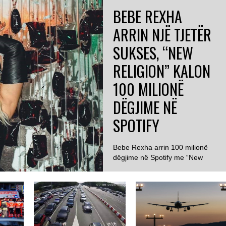
BEBE REXHA
ARRIN NJË TJETËR
SUKSES, “NEW
RELIGION” KALON
100 MILIONË
DËGJIME NË
SPOTIFY
Bebe Rexha arrin 100 milionë
dëgjime në Spotify me “New
Religion” ...