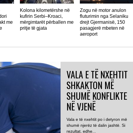
ë
Kolona kilometërshe në
Zogu në motor anulon
ori
kufirin Serbi–Kroaci,
fluturimin nga Selaniku
takt me
mërgimtarët përballen me
drejt Gjermanisë, 150
e
pritje të gjata
pasagjerë mbeten në
aeroport
VALA E TË NXEHTIT
SHKAKTON MË
SHUMË KONFLIKTE
NË VJENË
Vala e të nxehtit po i detyron më
shumë njerëz të dalin jashtë. Si
rezultat, edhe...