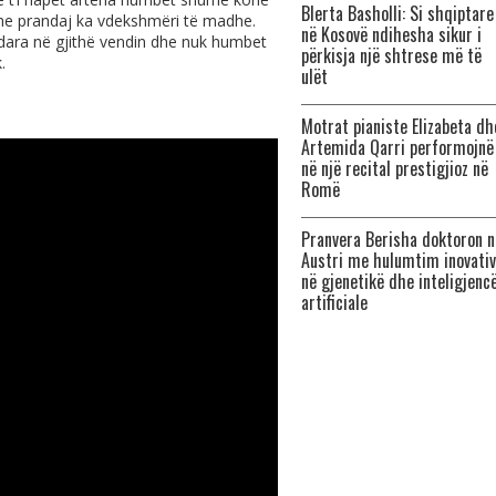
Blerta Basholli: Si shqiptare
dhe prandaj ka vdekshmëri të madhe.
në Kosovë ndihesha sikur i
dara në gjithë vendin dhe nuk humbet
përkisja një shtrese më të
.
ulët
Motrat pianiste Elizabeta dh
Artemida Qarri performojnë
në një recital prestigjioz në
Romë
Pranvera Berisha doktoron n
Austri me hulumtim inovativ
në gjenetikë dhe inteligjenc
artificiale