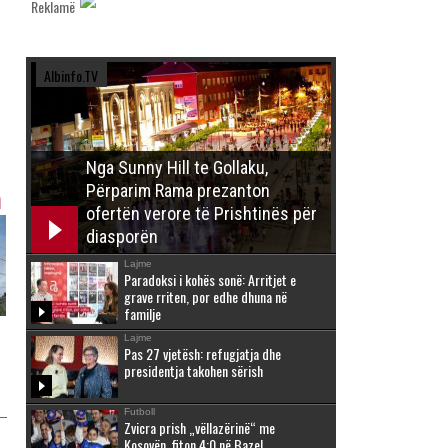
Reklamë
Albinfo.TV
Nga Sunny Hill te Gollaku,
Përparim Rama prezanton
h
ofertën verore të Prishtinës për
diasporën
Lajme
Paradoksi i kohës sonë: Arritjet e
grave rriten, por edhe dhuna në
familje
Lajme
Pas 27 vjetësh: refugjatja dhe
presidentja takohen sërish
Futboll
Zvicra prish „vëllazërinë“ me
Kosovën, fiton 4:0 në Bazel