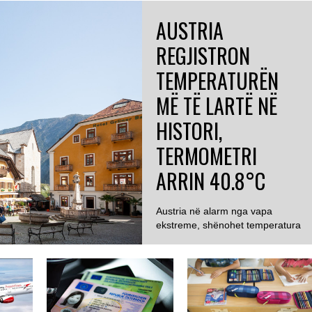
AUSTRIA
REGJISTRON
TEMPERATURËN
MË TË LARTË NË
HISTORI,
TERMOMETRI
ARRIN 40.8°C
Austria në alarm nga vapa
ekstreme, shënohet temperatura
më e lartë ndonjëherë...