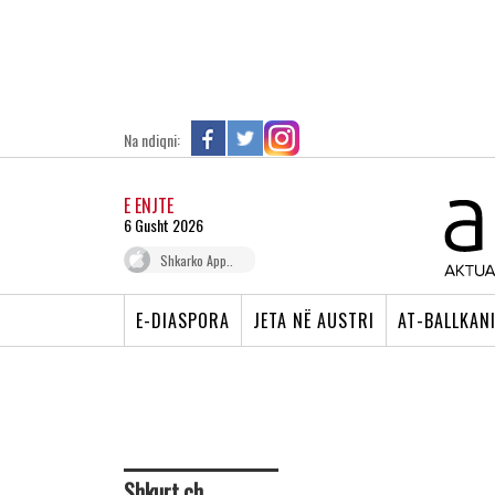
Na ndiqni:
E ENJTE
6 Gusht 2026
Shkarko App..
E-DIASPORA
JETA NË AUSTRI
AT-BALLKAN
Shkurt.ch