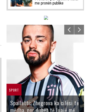
me pronën publike
SPORT
Spalletti: Zhegrova ka cilësi të
mëdha, por duhet të luajë më