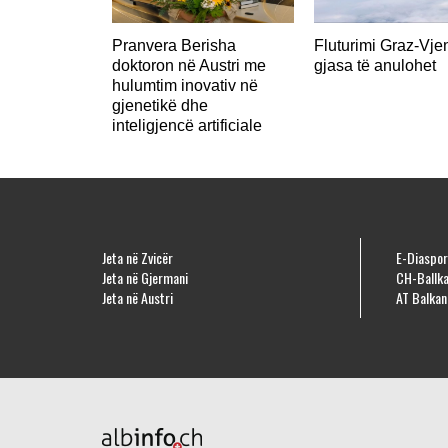
Pranvera Berisha
Fluturimi Graz-Vje
doktoron në Austri me
gjasa të anulohet
hulumtim inovativ në
gjenetikë dhe
inteligjencë artificiale
Jeta në Zvicër
E-Diaspor
Jeta në Gjermani
CH-Ballka
Jeta në Austri
AT Balkan