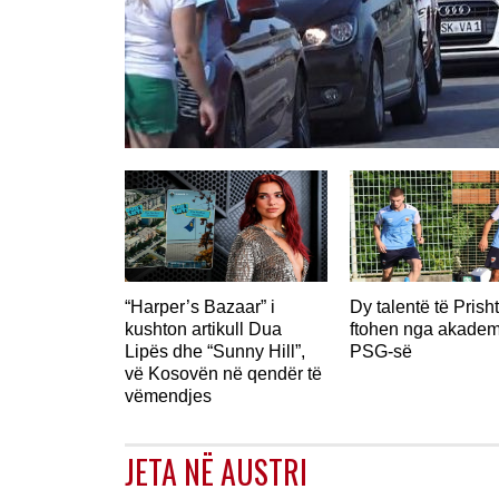
“Harper’s Bazaar” i
Dy talentë të Prish
kushton artikull Dua
ftohen nga akadem
Lipës dhe “Sunny Hill”,
PSG-së
vë Kosovën në qendër të
vëmendjes
JETA NË AUSTRI