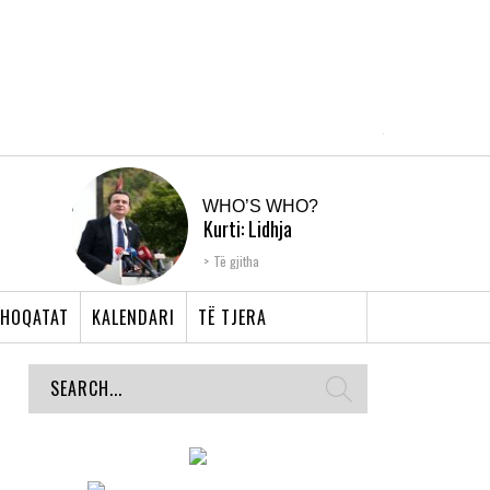
WHO’S WHO?
Kurti: Lidhja
Shqiptare e Prizrenit,
Të gjitha
nyja që bashkoi �...
HOQATAT
KALENDARI
TË TJERA