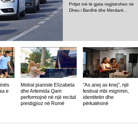
Pritjet më të gjata regjistrohen në
Dheu i Bardhë dhe Merdarë...
ROMË
tinës
Motrat pianiste Elizabeta
“As anej as knej”, një
ia e
dhe Artemida Qarri
festival mbi migrimin,
performojnë në një recital
identitetin dhe
prestigjioz në Romë
përkatësinë