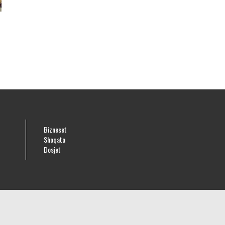
e
Bizneset
Shoqata
Dosjet