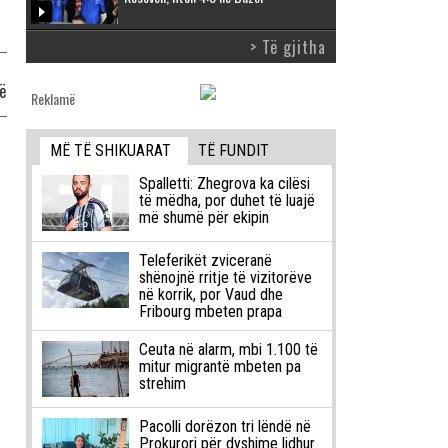
> Të gjitha
pë
Reklamë
MË TË SHIKUARAT
TË FUNDIT
Spalletti: Zhegrova ka cilësi
të mëdha, por duhet të luajë
më shumë për ekipin
Teleferikët zviceranë
shënojnë rritje të vizitorëve
në korrik, por Vaud dhe
Fribourg mbeten prapa
Ceuta në alarm, mbi 1.100 të
mitur migrantë mbeten pa
strehim
Pacolli dorëzon tri lëndë në
Prokurori për dyshime lidhur