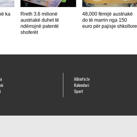
në ka
Rreth 3.6 milionë
48,000 fëmijë austriakë
austriakë duhet të
do të marrin nga 150
ndërrojnë patentë
euro për pajisje shkollor
shoferët
a
Albinfo.tv
ni
Kalendari
i
Sport