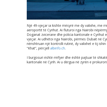
Një 49-vjeçar ia kishte mësyrë me dy valixhe, me rr
aeroportit të Cyrihut. Ai fluturoi nga Nairobi nëpërm
Doganat zvicerane dhe policia kantonale e Cyrihut e
vjeçar. Ai udhëtoi nga Nairobi, përmes Dubait në Cyrih
nënshtruan një kontrolli rutinë, dy valixhet e tij is
“Khat”, përcjell
albinfo.ch
.
I burgosuri është rrëfyer dhe është pajtuar të shkat
kantonale në Cyrih. Ai u dërgua në zyrën e prokurori