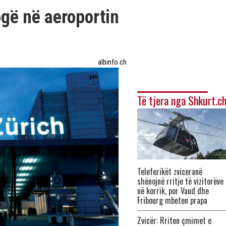
gë në aeroportin
albinfo.ch
Të tjera nga Shkurt.c
Teleferikët zviceranë
shënojnë rritje të vizitorëve
në korrik, por Vaud dhe
Fribourg mbeten prapa
Zvicër: Rriten çmimet e