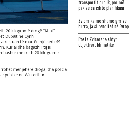
transportit publik, por më
pak se sa ishte planifikuar
Zvicra ka më shumë gra se
burra, ja si renditet në Evro
eth 20 kilogramë drogë “Khat”,
jet Dubait në Cyrih.
Posta Zvicerane shtyn
 arrestuan të martën një serb 49-
objektivat klimatike
. Kur ai dhe bagazhi i tij iu
hin mbushur me rreth 20 kilogramë
ërrohet menjëherë droga, tha policia
së publike në Winterthur.