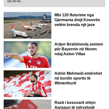
GJERMANI
një viti me...
Mbi 120 fluturime nga
Gjermania drejt Kosovës
vetëm brenda një jave
Arijon Ibrahimoviq asiston
për Bayernin në fitoren
ndaj Aston Villas
ZVICËR
Admir Mehmedi emërohet
në bordin sportiv të
Winterthurit
Rasti i kosovarit shtyn
Aargaun të ndryshojë