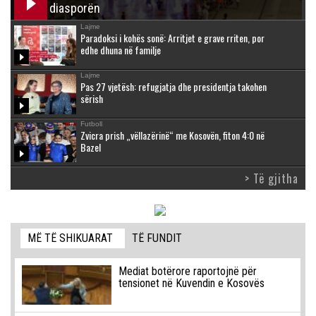
diasporën
Lajme
Paradoksi i kohës sonë: Arritjet e grave rriten, por
edhe dhuna në familje
Lajme
Pas 27 vjetësh: refugjatja dhe presidentja takohen
sërish
Futboll
Zvicra prish „vëllazërinë“ me Kosovën, fiton 4:0 në
Bazel
> Të gjitha
MË TË SHIKUARAT
TË FUNDIT
Mediat botërore raportojnë për
tensionet në Kuvendin e Kosovës