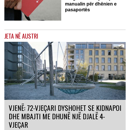
manualin për dhënien e
pasaportës
JETA NË AUSTRI
VJENË: 72-VJEÇARI DYSHOHET SE KIDNAPOI
DHE MBAJTI ME DHUNË NJË DJALË 4-
VJEÇAR