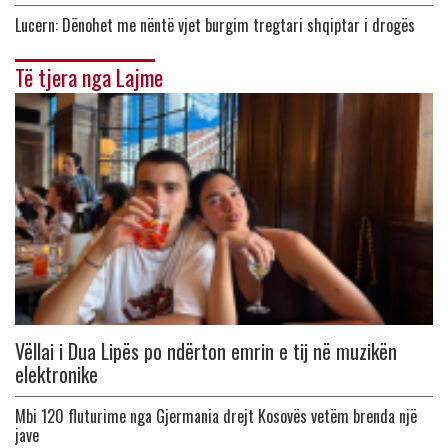
Lucern: Dënohet me nëntë vjet burgim tregtari shqiptar i drogës
Të tjera nga Lajme
Vëllai i Dua Lipës po ndërton emrin e tij në muzikën
elektronike
Mbi 120 fluturime nga Gjermania drejt Kosovës vetëm brenda një
jave