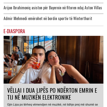
Arijon Ibrahimoviq asiston për Bayernin në fitoren ndaj Aston Villas
Admir Mehmedi emërohet në bordin sportiv të Winterthurit
E-DIASPORA
VËLLAI I DUA LIPËS PO NDËRTON EMRIN E
TIJ NË MUZIKËN ELEKTRONIKE
Gjin Lipa po tërheq vëmendjen në muzikë, në lidhje prej më shumë se