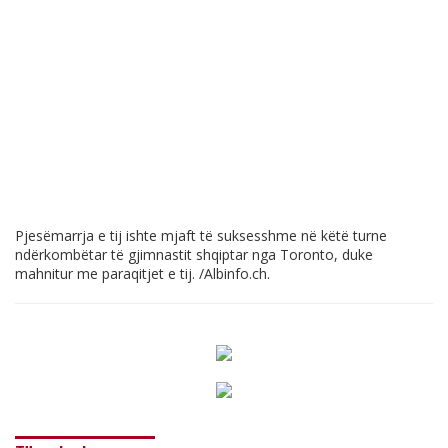
Pjesëmarrja e tij ishte mjaft të suksesshme në këtë turne
ndërkombëtar të gjimnastit shqiptar nga Toronto, duke
mahnitur me paraqitjet e tij. /
Albinfo.ch
.