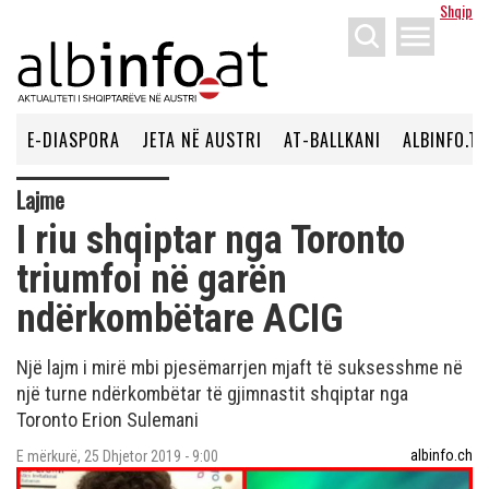
Shqip
menu
E-DIASPORA
JETA NË AUSTRI
AT-BALLKANI
ALBINFO.TV
Lajme
I riu shqiptar nga Toronto
triumfoi në garën
ndërkombëtare ACIG
Një lajm i mirë mbi pjesëmarrjen mjaft të suksesshme në
një turne ndërkombëtar të gjimnastit shqiptar nga
Toronto Erion Sulemani
albinfo.ch
E mërkurë, 25 Dhjetor 2019 - 9:00