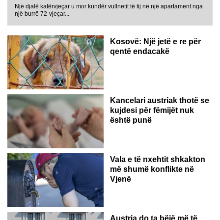
Një djalë katërvjeçar u mor kundër vullnetit të tij në një apartament nga
një burrë 72-vjeçar...
Kosovë: Një jetë e re për
qentë endacakë
Kancelari austriak thotë se
kujdesi për fëmijët nuk
është punë
Vala e të nxehtit shkakton
më shumë konflikte në
Vjenë
Austria do ta bëjë më të