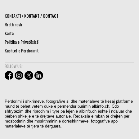
KONTAKTI / KONTAKT / CONTACT
Rreth nesh
Karta
Politika e Privatësisë
Kushtet e Përdorimit
FOLLOW US:
Përdorimi i shkrimeve, fotografive si dhe materialeve të kësaj platforme
mund të bëhet vetëm duke e përmendur burimin albinfo.ch. Cdo
shfrytëzim dhe riprodhim i tyre pa lejen e albinfo.ch është i ndaluar dhe
përbën shkelje e të drejtave autoriale. Redaksia e mban të drejtën për
mosbotimin dhe moskthminin e dorëshkrimeve, fotografive apo
materialeve të tjera të dërguara.