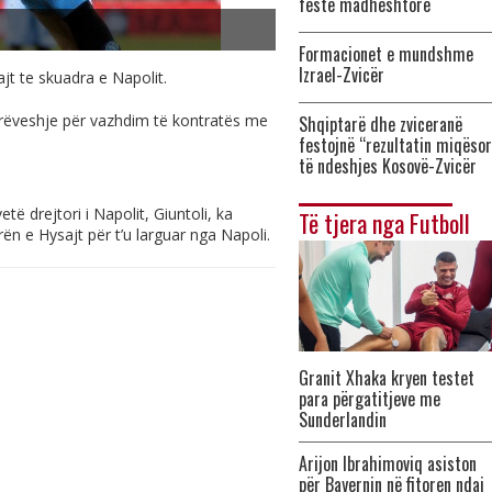
festë madhështore
Formacionet e mundshme
Izrael-Zvicër
ajt te skuadra e Napolit.
arrëveshje për vazhdim të kontratës me
Shqiptarë dhe zviceranë
festojnë “rezultatin miqësor
të ndeshjes Kosovë-Zvicër
të drejtori i Napolit, Giuntoli, ka
Të tjera nga Futboll
n e Hysajt për t’u larguar nga Napoli.
Granit Xhaka kryen testet
para përgatitjeve me
Sunderlandin
Arijon Ibrahimoviq asiston
për Bayernin në fitoren ndaj