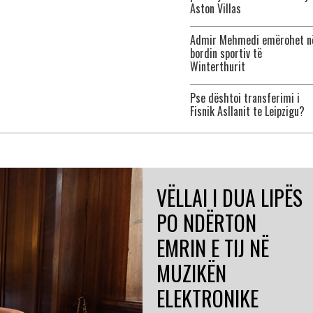
Aston Villas
Admir Mehmedi emërohet n
bordin sportiv të
Winterthurit
Pse dështoi transferimi i
Fisnik Asllanit te Leipzigu?
VËLLAI I DUA LIPËS
PO NDËRTON
EMRIN E TIJ NË
MUZIKËN
ELEKTRONIKE