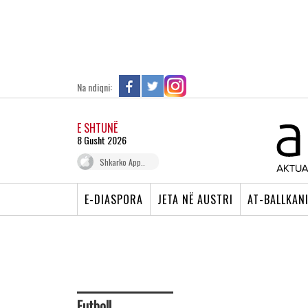
Na ndiqni:
E SHTUNË
8 Gusht 2026
Shkarko App..
E-DIASPORA
JETA NË AUSTRI
AT-BALLKAN
Futboll