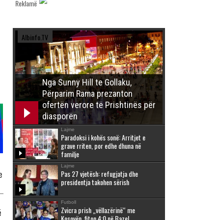
Reklamë
Albinfo.TV
Nga Sunny Hill te Gollaku,
Përparim Rama prezanton
ofertën verore të Prishtinës për
diasporën
Lajme
Paradoksi i kohës sonë: Arritjet e
grave rriten, por edhe dhuna në
familje
Lajme
Pas 27 vjetësh: refugjatja dhe
e
presidentja takohen sërish
Futboll
Zvicra prish „vëllazërinë“ me
ë
Kosovën, fiton 4:0 në Bazel