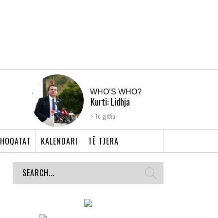
WHO’S WHO?
Kurti: Lidhja
Shqiptare e Prizrenit,
Të gjitha
nyja që bashkoi �...
HOQATAT
KALENDARI
TË TJERA