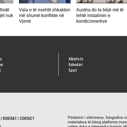
thotë
Vala e të nxehtit shkakton
Austria do ta bëjë më të
jët nuk
më shumë konflikte në
lehtë instalimin e
Vjenë
kondicionerëve
a
Albinfo.tv
ni
Kalendari
i
Sport
 / KONTAKT / CONTACT
Përdorimi i shkrimeve, fotografive s
materialeve të kësaj platforme mund
h
vetëm duke e përmendur burimin alb