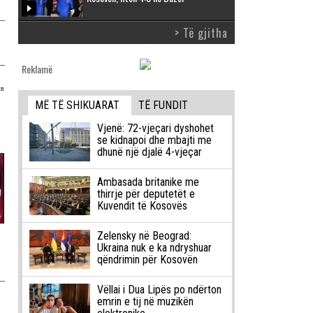
> Të gjitha
Reklamë
”
MË TË SHIKUARAT
TË FUNDIT
Vjenë: 72-vjeçari dyshohet
se kidnapoi dhe mbajti me
dhunë një djalë 4-vjeçar
Ambasada britanike me
thirrje për deputetët e
Kuvendit të Kosovës
Zelensky në Beograd:
Ukraina nuk e ka ndryshuar
qëndrimin për Kosovën
Vëllai i Dua Lipës po ndërton
emrin e tij në muzikën