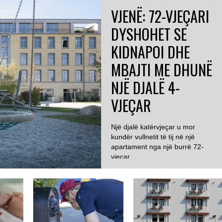
VJENË: 72-VJEÇARI
DYSHOHET SE
KIDNAPOI DHE
MBAJTI ME DHUNË
NJË DJALË 4-
VJEÇAR
Një djalë katërvjeçar u mor
kundër vullnetit të tij në një
apartament nga një burrë 72-
vjeçar...