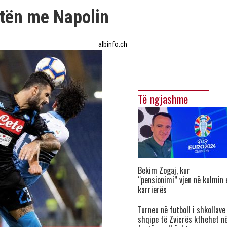
atën me Napolin
albinfo.ch
Të ngjashme
Bekim Zogaj, kur
“pensionimi” vjen në kulmin 
karrierës
Turneu në futboll i shkollave
shqipe të Zvicrës kthehet n