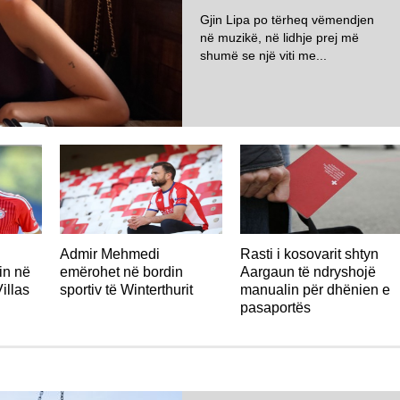
Gjin Lipa po tërheq vëmendjen
në muzikë, në lidhje prej më
shumë se një viti me...
ZVICËR
Admir Mehmedi
Rasti i kosovarit shtyn
in në
emërohet në bordin
Aargaun të ndryshojë
illas
sportiv të Winterthurit
manualin për dhënien e
pasaportës