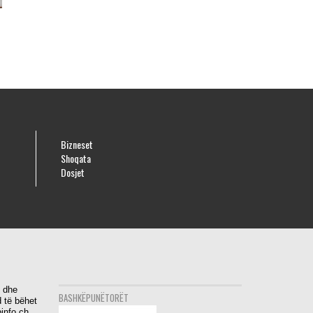
Bizneset
Shoqata
Dosjet
i dhe
BASHKËPUNËTORËT
 të bëhet
info.ch.