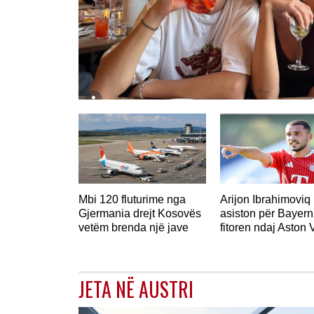
GJERMANI
Mbi 120 fluturime nga
Arijon Ibrahimoviq
Gjermania drejt Kosovës
asiston për Bayern
vetëm brenda një jave
fitoren ndaj Aston V
JETA NË AUSTRI