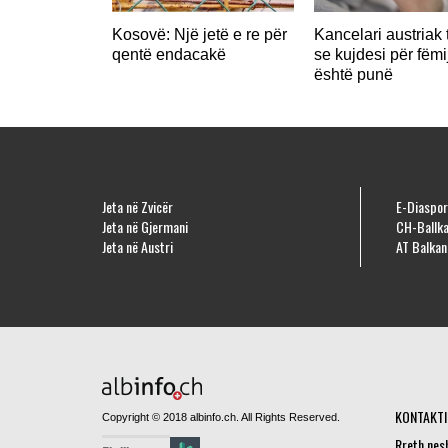
Kosovë: Një jetë e re për
Kancelari austriak 
qentë endacakë
se kujdesi për fëmi
është punë
Jeta në Zvicër
E-Diaspor
Jeta në Gjermani
CH-Ballka
Jeta në Austri
AT Balkan
KONTAKTI
Copyright © 2018 albinfo.ch. All Rights Reserved.
Rreth nes