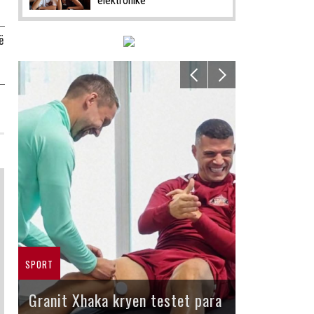
elektronike
ë
SPORT
Granit Xhaka kryen testet para