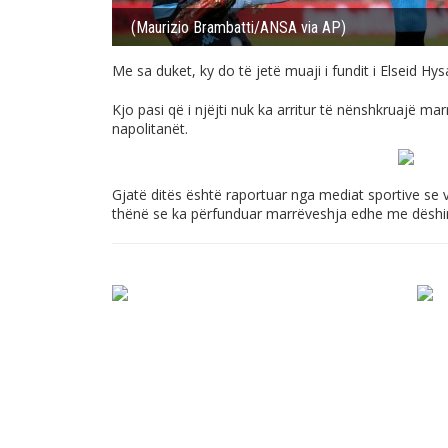
(Maurizio Brambatti/ANSA via AP)
Me sa duket, ky do të jetë muaji i fundit i Elseid Hys
Kjo pasi që i njëjti nuk ka arritur të nënshkruajë m
napolitanët.
Gjatë ditës është raportuar nga mediat sportive se ve
thënë se ka përfunduar marrëveshja edhe me dëshirë