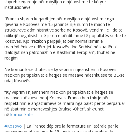
shpreh keqardhje për mbylljen e njëanshme të këtyre
institucioneve.
“Franca shpreh keqardhjen për mbylljen e njëanshme nga
qeveria e Kosovës më 15 janar të një numri të madh të
strukturave administrative serbe në Kosovë, vendim i cili do të
ndikojë negativisht në jetën e përditshme të popullatës serbe të
Kosovës. Kjo rrezikon përpjekjet për normalizimin e
marrëdhënieve ndërmjet Kosovës dhe Serbisë në kuadër të
dialogut nën patronazhin e Bashkimit Evropian”, t
huhet në
reagim.
Në komunikatë thuhet se ky veprim i njëanshëm i Kosovës
rrezikon perspektivat e heqjes së masave ndëshkuese të BE-së
ndaj Kosovës.
“Ky veprim i njëanshëm rrezikon perspektivat e heqjes së
masave kufizuese ndaj Kosovës. Franca bën thirrje për
respektimin e angazhimeve të marra nga palët për të përparuar
në zbatimin e marrëveshjes Bruksel-Ohër”,
shkruhet
në
komunikatë.
#Kosovo
| La France déplore la fermeture unilatérale par le
gouvernement kosovar le 15 janvier un grand nombre de