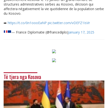
structures administratives serbes au Kosovo, décision qui
affectera négativement la vie quotidienne de la population serbe
du Kosovo.
➡️
https://t.co/0n1oooEaNP
pic.twitter.com/vDEFZ1IsVr
— France Diplomatie
(@francediplo)
January 17, 2025
Të tjera nga Kosova