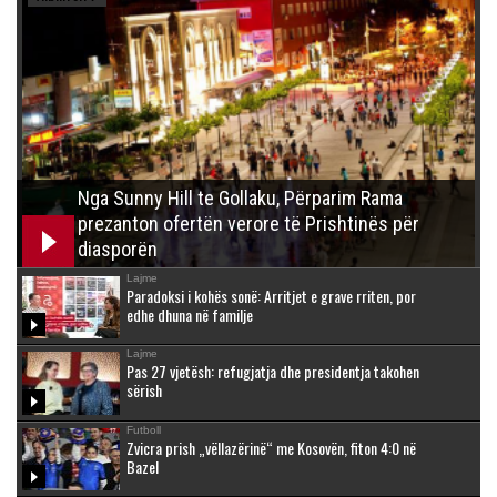
Nga Sunny Hill te Gollaku, Përparim Rama
prezanton ofertën verore të Prishtinës për
diasporën
Lajme
Paradoksi i kohës sonë: Arritjet e grave rriten, por
edhe dhuna në familje
Lajme
Pas 27 vjetësh: refugjatja dhe presidentja takohen
sërish
Futboll
Zvicra prish „vëllazërinë“ me Kosovën, fiton 4:0 në
Bazel