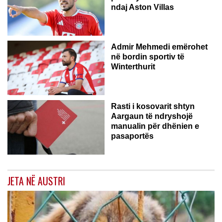
ndaj Aston Villas
ZVICËR
Admir Mehmedi emërohet
në bordin sportiv të
Winterthurit
Rasti i kosovarit shtyn
Aargaun të ndryshojë
manualin për dhënien e
pasaportës
JETA NË AUSTRI