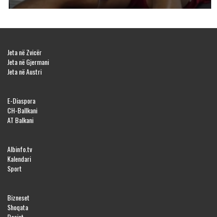
Jeta në Zvicër
Jeta në Gjermani
Jeta në Austri
E-Diaspora
CH-Ballkani
AT Balkani
Albinfo.tv
Kalendari
Sport
Bizneset
Shoqata
Dosjet