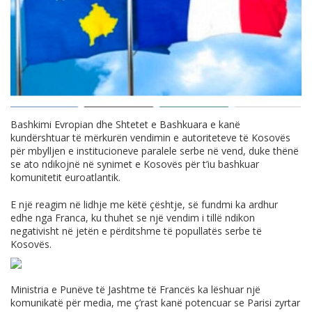
Bashkimi Evropian dhe Shtetet e Bashkuara e kanë
kundërshtuar të mërkurën vendimin e autoriteteve të Kosovës
për mbylljen e institucioneve paralele serbe në vend, duke thënë
se ato ndikojnë në synimet e Kosovës për t’iu bashkuar
komunitetit euroatlantik.
E një reagim në lidhje me këtë çështje, së fundmi ka ardhur
edhe nga Franca, ku thuhet se një vendim i tillë ndikon
negativisht në jetën e përditshme të popullatës serbe të
Kosovës.
Ministria e Punëve të Jashtme të Francës ka lëshuar një
komunikatë për media, me ç’rast kanë potencuar se Parisi zyrtar