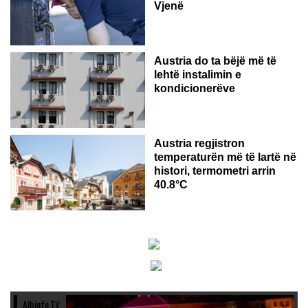
Vjenë
Austria do ta bëjë më të
lehtë instalimin e
kondicionerëve
Austria regjistron
temperaturën më të lartë në
histori, termometri arrin
40.8°C
Albinfo.TV