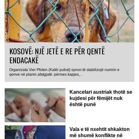
KOSOVË: NJË JETË E RE PËR QENTË
ENDACAKË
Organizata Vier Pfoten (Katër putrat) synon të stabilizojë numrin e
qenve në planin afatgjatë: përmes kapjes,...
Kancelari austriak thotë se
kujdesi për fëmijët nuk
është punë
Vala e të nxehtit shkakton
më shumë konflikte në