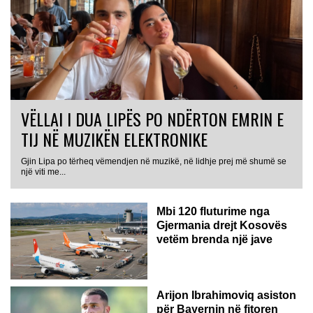
VËLLAI I DUA LIPËS PO NDËRTON EMRIN E
TIJ NË MUZIKËN ELEKTRONIKE
Gjin Lipa po tërheq vëmendjen në muzikë, në lidhje prej më shumë se
GJERMANI
një viti me...
Mbi 120 fluturime nga
Gjermania drejt Kosovës
vetëm brenda një jave
Arijon Ibrahimoviq asiston
për Bayernin në fitoren