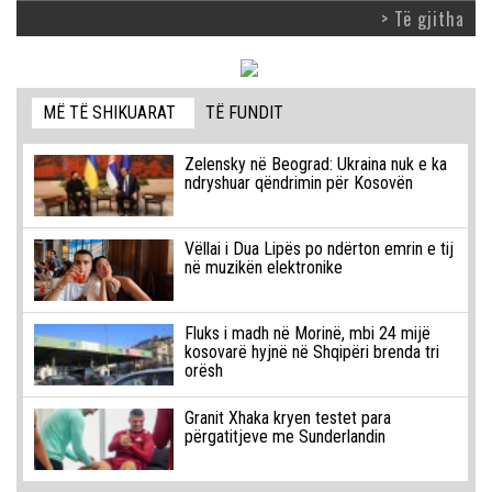
> Të gjitha
MË TË SHIKUARAT
TË FUNDIT
Zelensky në Beograd: Ukraina nuk e ka
ndryshuar qëndrimin për Kosovën
Vëllai i Dua Lipës po ndërton emrin e tij
në muzikën elektronike
Fluks i madh në Morinë, mbi 24 mijë
kosovarë hyjnë në Shqipëri brenda tri
orësh
Granit Xhaka kryen testet para
përgatitjeve me Sunderlandin