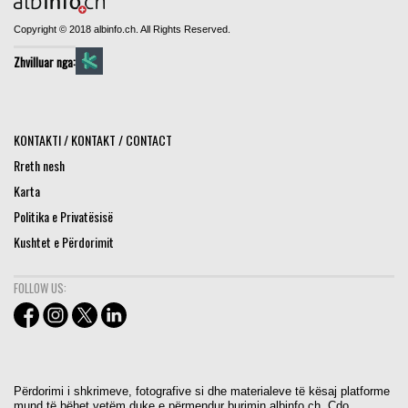
Copyright © 2018 albinfo.ch. All Rights Reserved.
Zhvilluar nga:
KONTAKTI / KONTAKT / CONTACT
Rreth nesh
Karta
Politika e Privatësisë
Kushtet e Përdorimit
FOLLOW US:
Përdorimi i shkrimeve, fotografive si dhe materialeve të kësaj platforme
mund të bëhet vetëm duke e përmendur burimin albinfo.ch. Cdo