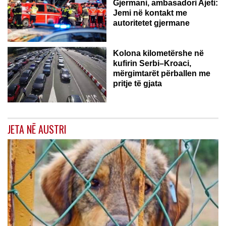
Gjermani, ambasadori Ajeti:
Jemi në kontakt me
autoritetet gjermane
Kolona kilometërshe në
kufirin Serbi–Kroaci,
mërgimtarët përballen me
pritje të gjata
JETA NË AUSTRI