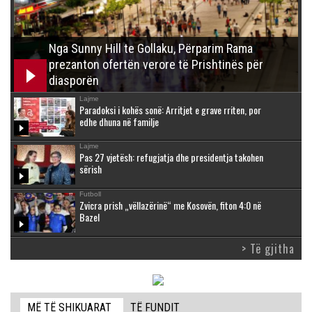
Nga Sunny Hill te Gollaku, Përparim Rama
prezanton ofertën verore të Prishtinës për
diasporën
Lajme
Paradoksi i kohës sonë: Arritjet e grave rriten, por
edhe dhuna në familje
Lajme
Pas 27 vjetësh: refugjatja dhe presidentja takohen
sërish
Futboll
Zvicra prish „vëllazërinë“ me Kosovën, fiton 4:0 në
Bazel
> Të gjitha
MË TË SHIKUARAT
TË FUNDIT