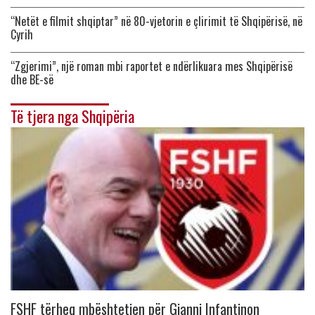
“Netët e filmit shqiptar” në 80-vjetorin e çlirimit të Shqipërisë, në
Cyrih
“Zgjerimi”, një roman mbi raportet e ndërlikuara mes Shqipërisë
dhe BE-së
Të tjera nga Shqipëria
FSHF tërheq mbështetjen për Gianni Infantinon