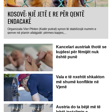
KOSOVË: NJË JETË E RE PËR QENTË
ENDACAKË
Organizata Vier Pfoten (Katër putrat) synon të stabilizojë numrin e
qenve në planin afatgjatë: përmes kapjes,...
Kancelari austriak thotë se
kujdesi për fëmijët nuk
është punë
Vala e të nxehtit shkakton
më shumë konflikte në
Vjenë
Austria do ta bëjë më të
lehtë instalimin e