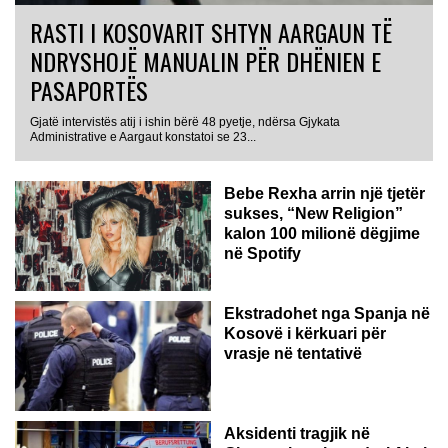
RASTI I KOSOVARIT SHTYN AARGAUN TË
NDRYSHOJË MANUALIN PËR DHËNIEN E
PASAPORTËS
Gjatë intervistës atij i ishin bërë 48 pyetje, ndërsa Gjykata
Administrative e Aargaut konstatoi se 23...
Bebe Rexha arrin një tjetër
sukses, “New Religion”
kalon 100 milionë dëgjime
në Spotify
Ekstradohet nga Spanja në
Kosovë i kërkuari për
vrasje në tentativë
GJERMANI
Aksidenti tragjik në