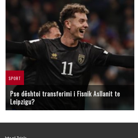
SPORT
Pse dështoi transferimi i Fisnik Asllanit te
Leipzigu?
Jeta në Zvicër