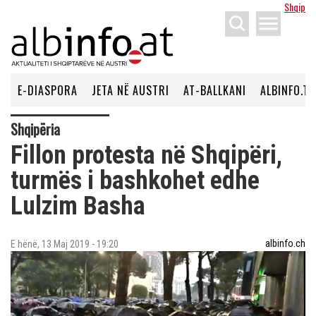
Shqip
menu
E-DIASPORA
JETA NË AUSTRI
AT-BALLKANI
ALBINFO.TV
Shqipëria
Fillon protesta në Shqipëri,
turmës i bashkohet edhe
Lulzim Basha
albinfo.ch
E hënë, 13 Maj 2019 - 19:20