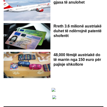
gjasa të anulohet
Rreth 3.6 milionë austriakë
duhet të ndërrojnë patentë
shoferët
48,000 fëmijë austriakë do
të marrin nga 150 euro për
pajisje shkollore