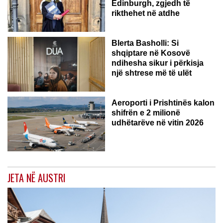
Edinburgh, zgjedh të
rikthehet në atdhe
Blerta Basholli: Si
shqiptare në Kosovë
ndihesha sikur i përkisja
një shtrese më të ulët
Aeroporti i Prishtinës kalon
shifrën e 2 milionë
udhëtarëve në vitin 2026
JETA NË AUSTRI