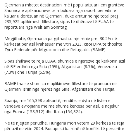
Gjermania mbetet destinacioni më i popullarizuar i emigrantëve
Shumica e aplikacioneve të mbuluara nga raporti për vitin e
kaluar u dorëzuan në Gjermani, duke arritur në një total prej
235,925 aplikimesh fillestare, sipas të dhënave të EUAA të
raportuara nga Welt am Sonntag.
Megjithatë, Gjermania pa gjithashtu një rënie prej 30.2% në
kërkesat për azil krahasuar me vitin 2023, citoi DPA të thoshte
Zyra Federale për Migracionin dhe Refugjatët (BAMF).
Sipas shifrave të reja EUAA, shumica e njerëzve që kërkonin azil
në BE erdhën nga Siria (15%), Afganistani (8.7%), Venezuela
(7.3%) dhe Turqia (5.5%).
BAMF tha se shumica e aplikimeve fillestare të pranuara në
Gjermani ishin nga njerëz nga Siria, Afganistani dhe Turqia.
Spanja, me 165,398 aplikantë, renditet e dyta në listën e
vendeve evropiane me më shumë kërkesa për azil, e ndjekur
nga Franca (158,512) dhe Italia (154,824).
Në të njëjtën periudhë, Hungaria mori vetëm 29 kërkesa të reja
për azil në vitin 2024. Budapesti ka rënë në konflikt të përsëritur