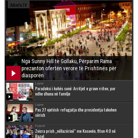
Albinfo.TV
Nga Sunny Hill te Gollaku, Përparim Rama
prezanton ofertën verore të Prishtinës për
diasporën
Lajme
Paradoksi i kohës sonë: Arritjet e grave rriten, por
edhe dhuna në familje
Lajme
Pas 27 vjetësh: refugjatja dhe presidentja takohen
sërish
Futboll
Zvicra prish „vëllazërinë“ me Kosovën, fiton 4:0 në
Bazel