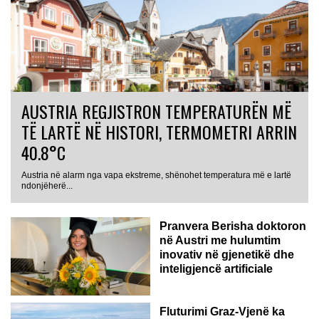
AUSTRIA REGJISTRON TEMPERATURËN MË
TË LARTË NË HISTORI, TERMOMETRI ARRIN
40.8°C
Austria në alarm nga vapa ekstreme, shënohet temperatura më e lartë
AUSTRI
ndonjëherë...
Pranvera Berisha doktoron
në Austri me hulumtim
inovativ në gjenetikë dhe
inteligjencë artificiale
Fluturimi Graz-Vjenë ka