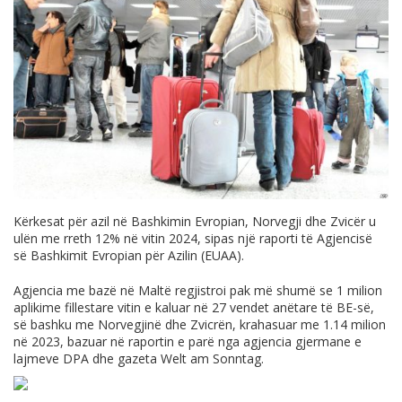
Kërkesat për azil në Bashkimin Evropian, Norvegji dhe Zvicër u
ulën me rreth 12% në vitin 2024, sipas një raporti të Agjencisë
së Bashkimit Evropian për Azilin (EUAA).
Agjencia me bazë në Maltë regjistroi pak më shumë se 1 milion
aplikime fillestare vitin e kaluar në 27 vendet anëtare të BE-së,
së bashku me Norvegjinë dhe Zvicrën, krahasuar me 1.14 milion
në 2023, bazuar në raportin e parë nga agjencia gjermane e
lajmeve DPA dhe gazeta Welt am Sonntag.