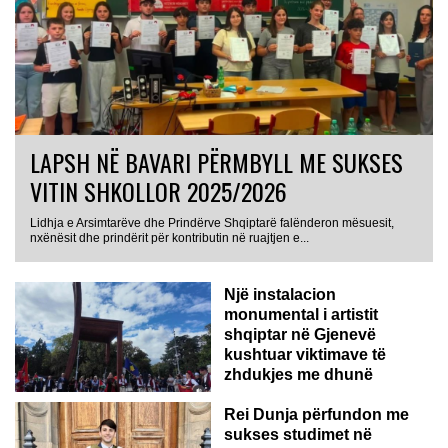
LAPSH NË BAVARI PËRMBYLL ME SUKSES
VITIN SHKOLLOR 2025/2026
Lidhja e Arsimtarëve dhe Prindërve Shqiptarë falënderon mësuesit,
nxënësit dhe prindërit për kontributin në ruajtjen e...
Një instalacion
monumental i artistit
shqiptar në Gjenevë
kushtuar viktimave të
zhdukjes me dhunë
Rei Dunja përfundon me
sukses studimet në