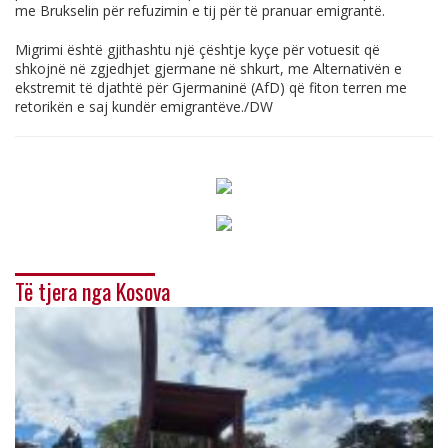
me Brukselin për refuzimin e tij për të pranuar emigrantë.
Migrimi është gjithashtu një çështje kyçe për votuesit që
shkojnë në zgjedhjet gjermane në shkurt, me Alternativën e
ekstremit të djathtë për Gjermaninë (AfD) që fiton terren me
retorikën e saj kundër emigrantëve./DW
Të tjera nga Kosova