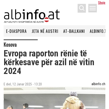
Shqip
menu
E-DIASPORA
JETA NË AUSTRI
AT-BALLKANI
ALBINFO.TV
Kosova
Evropa raporton rënie të
kërkesave për azil në vitin
2024
albinfo.ch
E diel, 12 Janar 2025 - 13:20