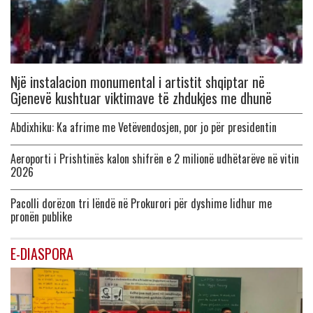
Një instalacion monumental i artistit shqiptar në
Gjenevë kushtuar viktimave të zhdukjes me dhunë
Abdixhiku: Ka afrime me Vetëvendosjen, por jo për presidentin
Aeroporti i Prishtinës kalon shifrën e 2 milionë udhëtarëve në vitin
2026
Pacolli dorëzon tri lëndë në Prokurori për dyshime lidhur me
pronën publike
E-DIASPORA