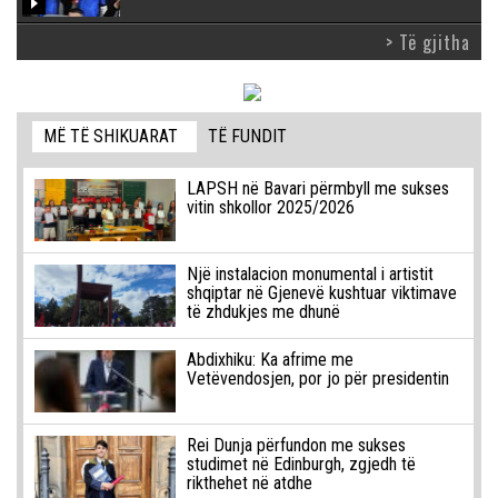
> Të gjitha
MË TË SHIKUARAT
TË FUNDIT
LAPSH në Bavari përmbyll me sukses
vitin shkollor 2025/2026
Një instalacion monumental i artistit
shqiptar në Gjenevë kushtuar viktimave
të zhdukjes me dhunë
Abdixhiku: Ka afrime me
Vetëvendosjen, por jo për presidentin
Rei Dunja përfundon me sukses
studimet në Edinburgh, zgjedh të
rikthehet në atdhe