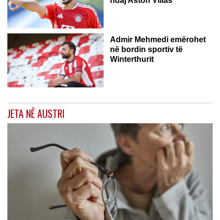
ndaj Aston Villas
ZVICËR
Admir Mehmedi emërohet
në bordin sportiv të
Winterthurit
JETA NË AUSTRI