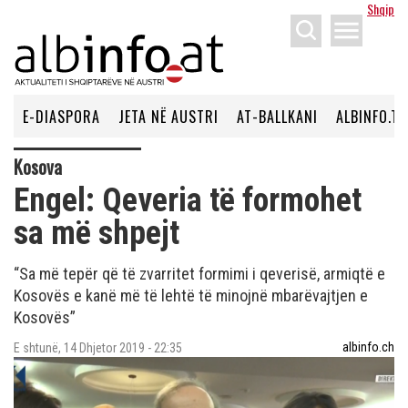
Shqip
menu
E-DIASPORA
JETA NË AUSTRI
AT-BALLKANI
ALBINFO.TV
Kosova
Engel: Qeveria të formohet
sa më shpejt
“Sa më tepër që të zvarritet formimi i qeverisë, armiqtë e
Kosovës e kanë më të lehtë të minojnë mbarëvajtjen e
Kosovës”
albinfo.ch
E shtunë, 14 Dhjetor 2019 - 22:35