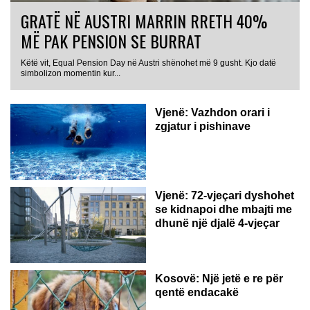
GRATË NË AUSTRI MARRIN RRETH 40%
MË PAK PENSION SE BURRAT
Këtë vit, Equal Pension Day në Austri shënohet më 9 gusht. Kjo datë
simbolizon momentin kur...
Vjenë: Vazhdon orari i
zgjatur i pishinave
Vjenë: 72-vjeçari dyshohet
se kidnapoi dhe mbajti me
dhunë një djalë 4-vjeçar
Kosovë: Një jetë e re për
qentë endacakë