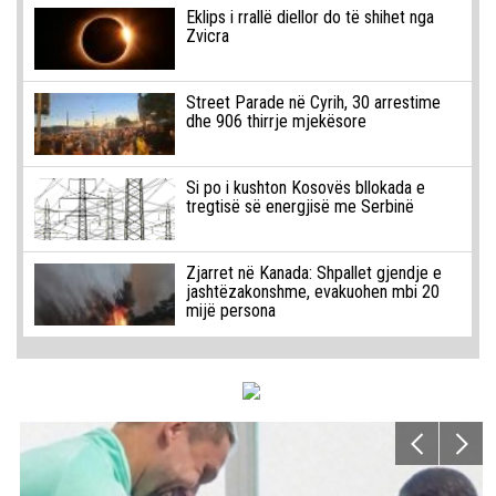
Eklips i rrallë diellor do të shihet nga
Zvicra
Street Parade në Cyrih, 30 arrestime
dhe 906 thirrje mjekësore
Si po i kushton Kosovës bllokada e
tregtisë së energjisë me Serbinë
Zjarret në Kanada: Shpallet gjendje e
jashtëzakonshme, evakuohen mbi 20
mijë persona