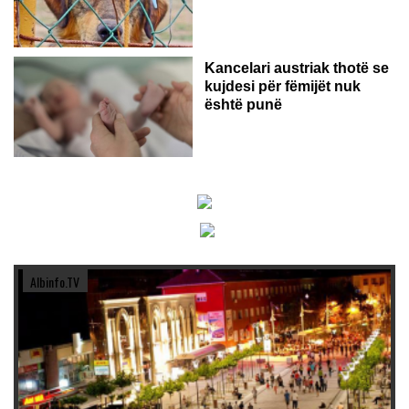
Kancelari austriak thotë se
kujdesi për fëmijët nuk
është punë
Albinfo.TV