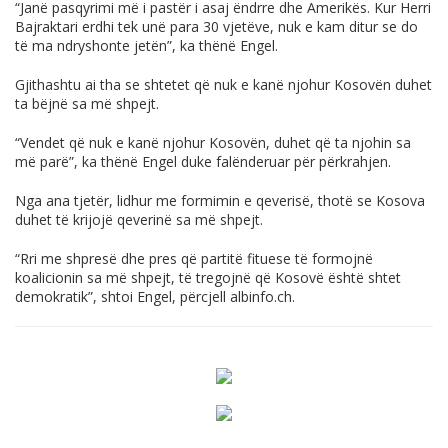
“Janë pasqyrimi më i pastër i asaj ëndrre dhe Amerikës. Kur Herri
Bajraktari erdhi tek unë para 30 vjetëve, nuk e kam ditur se do
të ma ndryshonte jetën”, ka thënë Engel.
Gjithashtu ai tha se shtetet që nuk e kanë njohur Kosovën duhet
ta bëjnë sa më shpejt.
“Vendet që nuk e kanë njohur Kosovën, duhet që ta njohin sa
më parë”, ka thënë Engel duke falënderuar për përkrahjen.
Nga ana tjetër, lidhur me formimin e qeverisë, thotë se Kosova
duhet të krijojë qeverinë sa më shpejt.
“Rri me shpresë dhe pres që partitë fituese të formojnë
koalicionin sa më shpejt, të tregojnë që Kosovë është shtet
demokratik”, shtoi Engel, përcjell
albinfo.ch
.