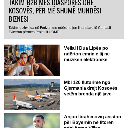
TAKIM B2B MES DIASPORËS DHE
KOSOVËS, PËR MË SHUMË MUNDËSI
BIZNESI
Takimi u zhvillua në Ferizaj, me mbështetjen financiare të Caritasit
Zviceran përmes Projektit HOME...
Vëllai i Dua Lipës po
ndërton emrin e tij në
muzikën elektronike
GJERMANI
Mbi 120 fluturime nga
Gjermania drejt Kosovës
vetëm brenda një jave
Arijon Ibrahimoviq asiston
për Bayernin në fitoren