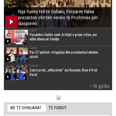
Nga Sunny Hill te Gollaku, Përparim Rama
prezanton ofertën verore të Prishtinës për
diasporën
Lajme
Paradoksi i kohës sonë: Arritjet e grave rriten, por
edhe dhuna në familje
Lajme
Pas 27 vjetësh: refugjatja dhe presidentja takohen
sërish
Futboll
Zvicra prish „vëllazërinë“ me Kosovën, fiton 4:0 në
Bazel
> Të gjitha
MË TË SHIKUARAT
TË FUNDIT