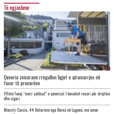
Të ngjashme
Qeveria zvicerane rregullon ligjet e qiramarrjes në
favor të pronarëve
Ylfete Fanaj “merr çelësat” e qeverisë: I besohet resori për drejtësi
dhe siguri
Ministri Cassis, 44 fluturime nga Berna në Lugano, me avion