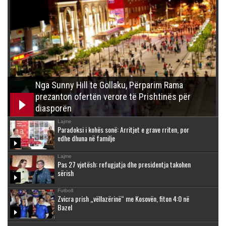
Nga Sunny Hill te Gollaku, Përparim Rama
prezanton ofertën verore të Prishtinës për
diasporën
Lajme
Paradoksi i kohës sonë: Arritjet e grave rriten, por
edhe dhuna në familje
Lajme
Pas 27 vjetësh: refugjatja dhe presidentja takohen
sërish
Futboll
Zvicra prish „vëllazërinë“ me Kosovën, fiton 4:0 në
Bazel