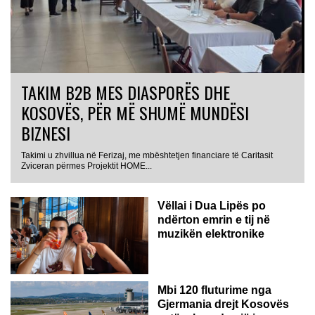
TAKIM B2B MES DIASPORËS DHE
KOSOVËS, PËR MË SHUMË MUNDËSI
BIZNESI
Takimi u zhvillua në Ferizaj, me mbështetjen financiare të Caritasit
Zviceran përmes Projektit HOME...
Vëllai i Dua Lipës po
ndërton emrin e tij në
muzikën elektronike
GJERMANI
Mbi 120 fluturime nga
Gjermania drejt Kosovës