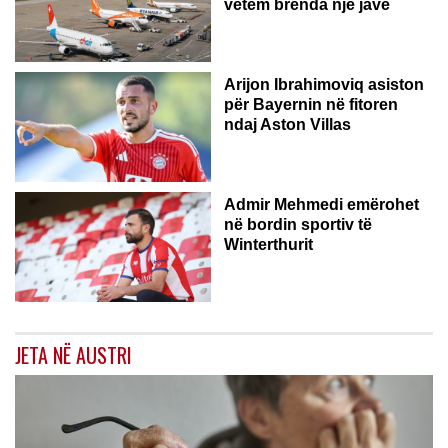
vetëm brenda një jave
Arijon Ibrahimoviq asiston
për Bayernin në fitoren
ndaj Aston Villas
ZVICËR
Admir Mehmedi emërohet
në bordin sportiv të
Winterthurit
JETA NË AUSTRI