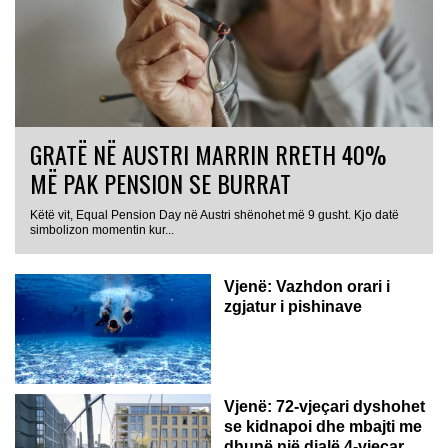
GRATË NË AUSTRI MARRIN RRETH 40%
MË PAK PENSION SE BURRAT
Këtë vit, Equal Pension Day në Austri shënohet më 9 gusht. Kjo datë
simbolizon momentin kur...
Vjenë: Vazhdon orari i
zgjatur i pishinave
Vjenë: 72-vjeçari dyshohet
se kidnapoi dhe mbajti me
dhunë një djalë 4-vjeçar