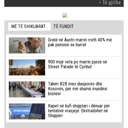
> Të gjitha
MË TË SHIKUARAT
TË FUNDIT
Gratë në Austri marrin rreth 40% më
pak pension se burrat
900 mijë veta po marrin pjesë në
Street Parade të Cyrihut
Takim B2B mes diasporës dhe
Kosovës, për më shumë mundësi
biznesi
Kapet në kufi shqiptari i dënuar për
tentativë vrasjeje: Ekstradohet në
Shqipëri