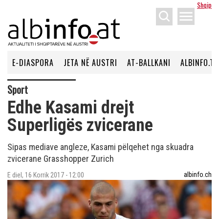
Shqip
menu
E-DIASPORA
JETA NË AUSTRI
AT-BALLKANI
ALBINFO.TV
Sport
Edhe Kasami drejt
Superligës zvicerane
Sipas mediave angleze, Kasami pëlqehet nga skuadra
zvicerane Grasshopper Zurich
albinfo.ch
E diel, 16 Korrik 2017 - 12:00