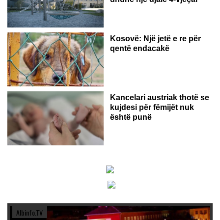
Kosovë: Një jetë e re për
qentë endacakë
Kancelari austriak thotë se
kujdesi për fëmijët nuk
është punë
Albinfo.TV