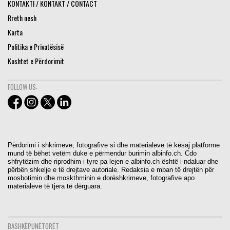
KONTAKTI / KONTAKT / CONTACT
Rreth nesh
Karta
Politika e Privatësisë
Kushtet e Përdorimit
FOLLOW US:
Përdorimi i shkrimeve, fotografive si dhe materialeve të kësaj platforme
mund të bëhet vetëm duke e përmendur burimin albinfo.ch. Cdo
shfrytëzim dhe riprodhim i tyre pa lejen e albinfo.ch është i ndaluar dhe
përbën shkelje e të drejtave autoriale. Redaksia e mban të drejtën për
mosbotimin dhe moskthminin e dorëshkrimeve, fotografive apo
materialeve të tjera të dërguara.
BASHKËPUNËTORËT