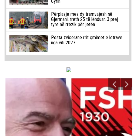
Cyrih
Përplasje mes dy tramvajesh në
Gjermani, rreth 25 të lënduar, 3 prej
tyre në rrezik për jetën
Posta zvicerane rrit çmimet e letrave
nga viti 2027