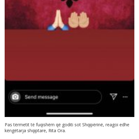
Pas tërmetit të fuqishëm që goditi sot Shqipërinë, reagoi edhe
këngëtarja shqiptare, Rita Ora.