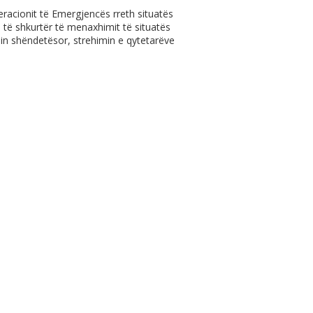
peracionit të Emergjencës rreth situatës
je të shkurtër të menaxhimit të situatës
imin shëndetësor, strehimin e qytetarëve