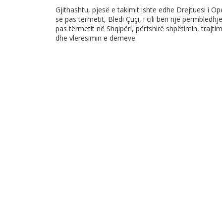
Gjithashtu, pjesë e takimit ishte edhe Drejtuesi i O
së pas tërmetit, Bledi Çuçi, i cili bëri një përmbledh
pas tërmetit në Shqipëri, përfshirë shpëtimin, trajt
dhe vlerësimin e dëmeve.