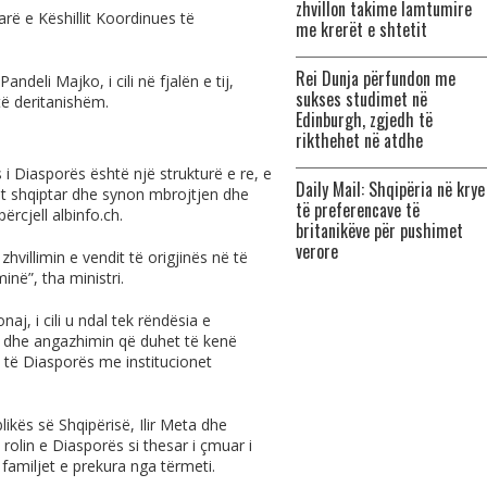
zhvillon takime lamtumire
arë e Këshillit Koordinues të
me krerët e shtetit
Rei Dunja përfundon me
ndeli Majko, i cili në fjalën e tij,
sukses studimet në
 të deritanishëm.
Edinburgh, zgjedh të
rikthehet në atdhe
 i Diasporës është një strukturë e re, e
Daily Mail: Shqipëria në krye
tit shqiptar dhe synon mbrojtjen dhe
të preferencave të
përcjell
albinfo.ch
.
britanikëve për pushimet
verore
hvillimin e vendit të origjinës në të
inë”, tha ministri.
naj, i cili u ndal tek rëndësia e
t dhe angazhimin që duhet të kenë
e të Diasporës me institucionet
ikës së Shqipërisë, Ilir Meta dhe
 rolin e Diasporës si thesar i çmuar i
 familjet e prekura nga tërmeti.