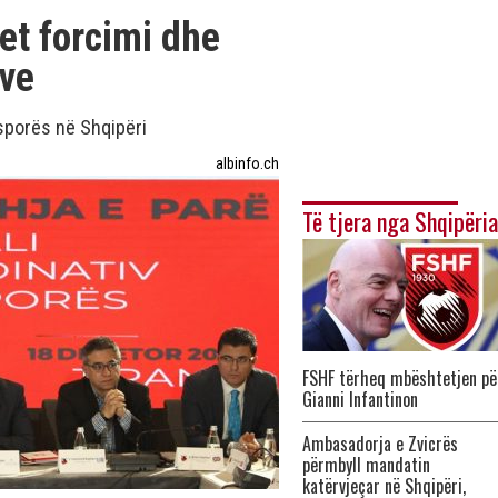
et forcimi dhe
eve
sporës në Shqipëri
albinfo.ch
Të tjera nga Shqipëria
FSHF tërheq mbështetjen pë
Gianni Infantinon
Ambasadorja e Zvicrës
përmbyll mandatin
katërvjeçar në Shqipëri,