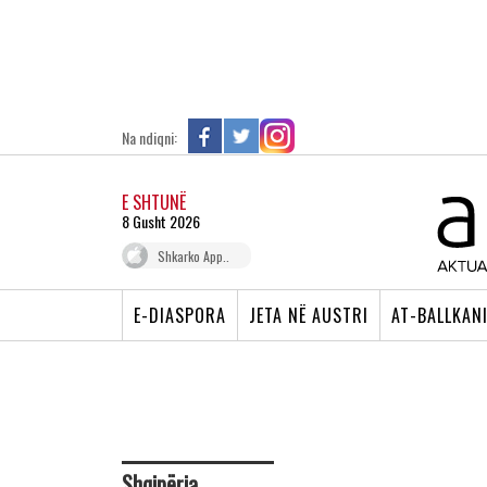
Na ndiqni:
E SHTUNË
8 Gusht 2026
Shkarko App..
E-DIASPORA
JETA NË AUSTRI
AT-BALLKAN
Shqipëria