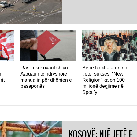
Rasti i kosovarit shtyn
Bebe Rexha arrin një
n
Aargaun të ndryshojë
tjetër sukses, “New
rit
manualin për dhënien e
Religion” kalon 100
pasaportës
milionë dëgjime në
Spotify
KOSOVË: NJË JETË E