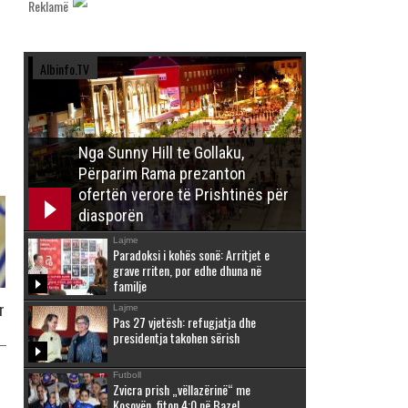
Reklamë
Albinfo.TV
Nga Sunny Hill te Gollaku,
Përparim Rama prezanton
ofertën verore të Prishtinës për
diasporën
Lajme
Paradoksi i kohës sonë: Arritjet e
grave rriten, por edhe dhuna në
familje
r
Lajme
Pas 27 vjetësh: refugjatja dhe
presidentja takohen sërish
Futboll
Zvicra prish „vëllazërinë“ me
Kosovën, fiton 4:0 në Bazel