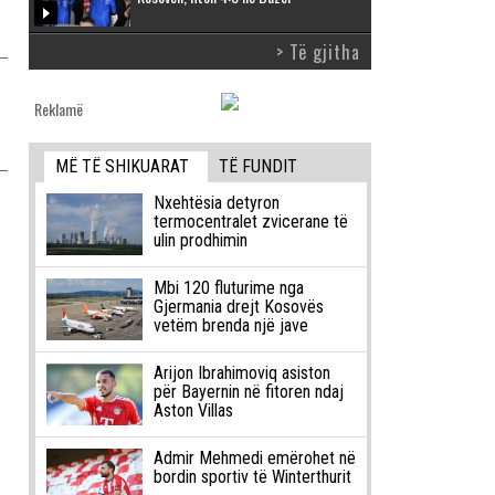
> Të gjitha
Reklamë
MË TË SHIKUARAT
TË FUNDIT
Nxehtësia detyron
termocentralet zvicerane të
ulin prodhimin
Mbi 120 fluturime nga
Gjermania drejt Kosovës
vetëm brenda një jave
Arijon Ibrahimoviq asiston
për Bayernin në fitoren ndaj
Aston Villas
Admir Mehmedi emërohet në
bordin sportiv të Winterthurit