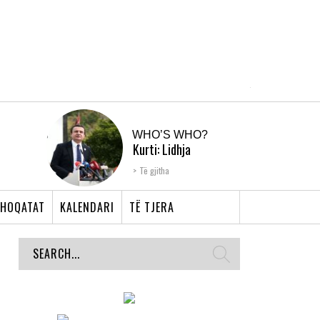
WHO’S WHO?
Kurti: Lidhja
Shqiptare e Prizrenit,
Të gjitha
nyja që bashkoi �...
HOQATAT
KALENDARI
TË TJERA