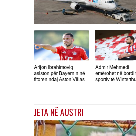
ZVICËR
Arijon Ibrahimoviq
Admir Mehmedi
asiston për Bayernin në
emërohet në bordi
fitoren ndaj Aston Villas
sportiv të Winterthu
JETA NË AUSTRI