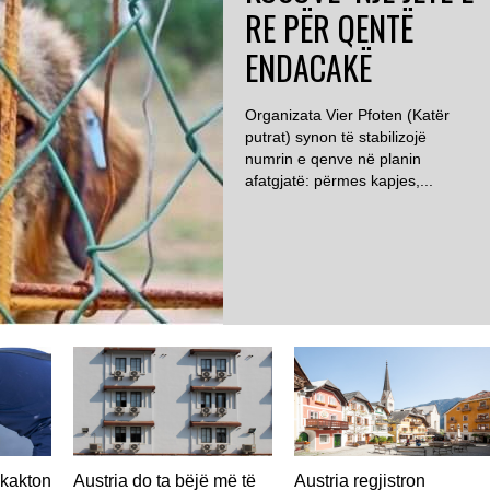
RE PËR QENTË
ENDACAKË
Organizata Vier Pfoten (Katër
putrat) synon të stabilizojë
numrin e qenve në planin
afatgjatë: përmes kapjes,...
hkakton
Austria do ta bëjë më të
Austria regjistron