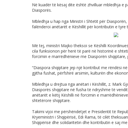
Në kuadër të kësaj dite është zhvilluar mbledhja e p
Diasporës.
Mbledhja u hap nga Ministri i Shtetit për Diasporën, Pa
falënderoi anëtarët e Këshillit për kontributin e tyre
Më tej, ministri Majko theksoi se Këshilli Koordinues
cila funksionon për herë të parë në historinë e shte
forcimin e marrëdhënieve me Diasporën shqiptare, 
“Diaspora shqiptare jep një kontribut me rëndësi në z
gjitha fushat, përfshirë arsimin, kulturën dhe ekonom
Mbledhja u drejtua nga anëtari i Këshillit, z. Mark Gjo
Diasporës shqiptare në fusha të ndryshme të vendi
anëtarët e këtij Këshilli në forcimin e marrëdhëniev
shtetërore shqiptare.
Takimi vijoi me përshëndetjet e Presidentit të Republ
Kryeministri i Shqipërisë, Edi Rama, të cilët theksuan
Shqipërisë dhe solidaritetin dhe kontributin e saj me