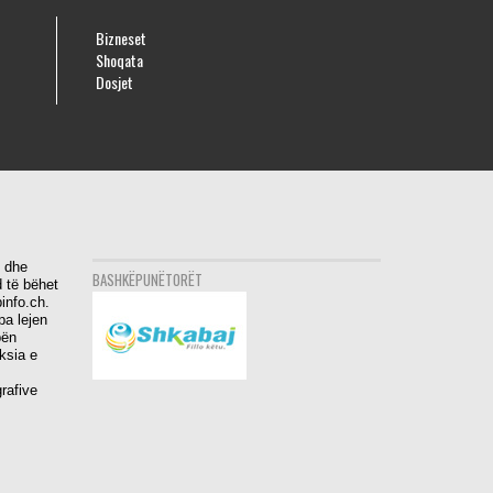
Bizneset
Shoqata
Dosjet
i dhe
BASHKËPUNËTORËT
 të bëhet
info.ch.
pa lejen
bën
aksia e
rafive