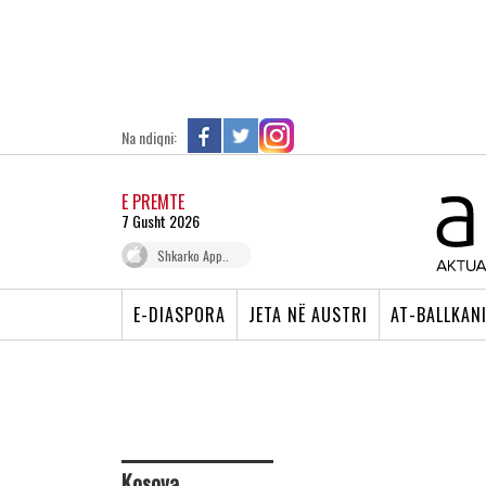
Na ndiqni:
E PREMTE
7 Gusht 2026
Shkarko App..
E-DIASPORA
JETA NË AUSTRI
AT-BALLKAN
Kosova