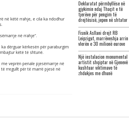
Deklaratat përmbyllëse në
gjykimin ndaj Thaçit e të
tjerëve për pengim të
rë në këtë rrahje, e cila ka ndodhur
drejtësisë, jepen në shtator
s.
Fisnik Asllani drejt RB
jesëmarrje në rrahje”.
Leipzigut, marrëveshja arrin
vlerën e 30 milionë eurove
 e ka dërguar kërkesën për paraburgim
bajtur këtë të shtunë.
Një instalacion monumental 
artistit shqiptar në Gjenevë
et me veprën penale pjesëmarrje në
kushtuar viktimave të
 të rregullt për të marrë pjesë në
zhdukjes me dhunë