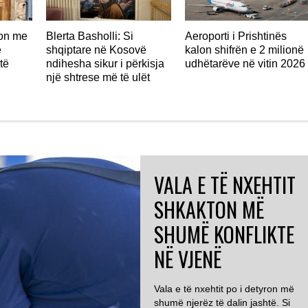
don me
Blerta Basholli: Si
Aeroporti i Prishtinës
ë
shqiptare në Kosovë
kalon shifrën e 2 milionë
të
ndihesha sikur i përkisja
udhëtarëve në vitin 2026
një shtrese më të ulët
VALA E TË NXEHTIT
SHKAKTON MË
SHUMË KONFLIKTE
NË VJENË
Vala e të nxehtit po i detyron më
shumë njerëz të dalin jashtë. Si