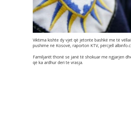
Viktima kishte dy vjet që jetonte bashkë me të vëllain 
pushime në Kosovë, raporton KTV, përcjell
albinfo.
Familjarët thonë se janë të shokuar me ngjarjen dhe
që ka ardhur deri te vrasja.