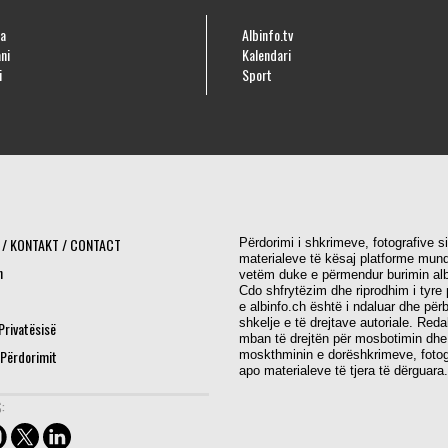
a
Albinfo.tv
ni
Kalendari
i
Sport
 / KONTAKT / CONTACT
Përdorimi i shkrimeve, fotografive s
materialeve të kësaj platforme mund
h
vetëm duke e përmendur burimin alb
Cdo shfrytëzim dhe riprodhim i tyre 
e albinfo.ch është i ndaluar dhe për
shkelje e të drejtave autoriale. Red
 Privatësisë
mban të drejtën për mosbotimin dhe
 Përdorimit
moskthminin e dorëshkrimeve, fotog
apo materialeve të tjera të dërguara.
: