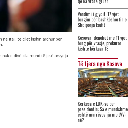
që ka vrarë gruan
Vendimi i gjyqit: 17 vjet
burgim për bashkëshortin e
Shqiponja Isufit
Kosovari dënohet me 11 vjet
në Itali, të cilët kishin ardhur për
burg për vrasje, prokurori
ch
.
kishte kërkuar 18
 nuk e dinë cila mund të jetë arsyeja
Të tjera nga Kosova
Kërkesa e LDK-së për
presidentin: Sa e mundshme
është marrëveshja me LVV-
në?