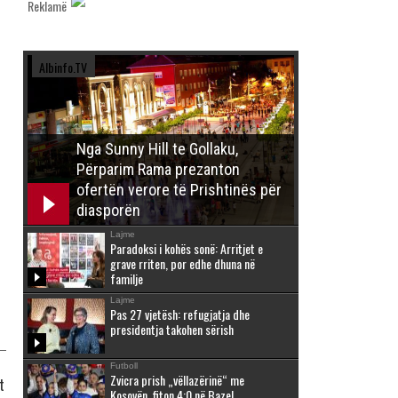
Reklamë
Albinfo.TV
Nga Sunny Hill te Gollaku,
Përparim Rama prezanton
ofertën verore të Prishtinës për
diasporën
Lajme
Paradoksi i kohës sonë: Arritjet e
grave rriten, por edhe dhuna në
familje
Lajme
Pas 27 vjetësh: refugjatja dhe
presidentja takohen sërish
Futboll
Zvicra prish „vëllazërinë“ me
t
Kosovën, fiton 4:0 në Bazel