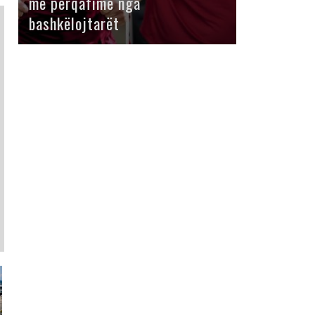
me përqafime nga
bashkëlojtarët