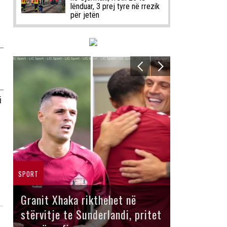
lënduar, 3 prej tyre në rrezik
për jetën
i
SPORT
Granit Xhaka rikthehet në
stërvitje te Sunderlandi, pritet