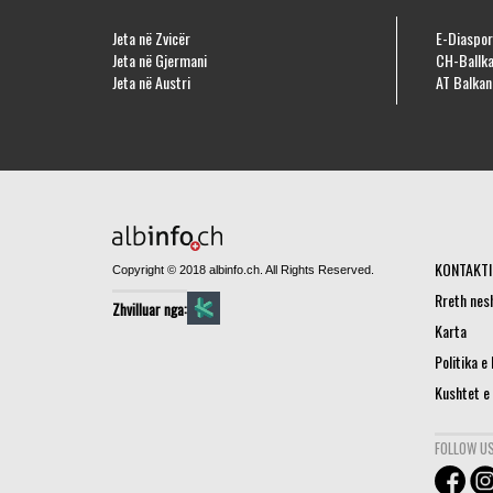
Jeta në Zvicër
E-Diaspor
Jeta në Gjermani
CH-Ballka
Jeta në Austri
AT Balkan
KONTAKTI
Copyright © 2018 albinfo.ch. All Rights Reserved.
Rreth nes
Zhvilluar nga:
Karta
Politika e
Kushtet e
FOLLOW US