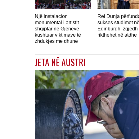
Një instalacion
Rei Dunja përfun
monumental i artistit
sukses studimet n
shqiptar në Gjenevë
Edinburgh, zgjedh 
kushtuar viktimave të
rikthehet në atdhe
zhdukjes me dhunë
JETA NË AUSTRI