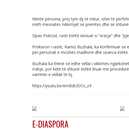
Nëntë persona, prej tyre dy të mitur, ishin të përfshi
rreth mesnatës ndërmjet së premtes dhe së shtunë
Sipas Policisë, rasti është iniciuar si “vrasje” dhe “p
Prokurori i rastit, Ramiz Buzhala, ka konfirmuar se
për personat e moshës madhore dhe seanca është m
Buzhala ka thënë se edhe vëllai i viktimës ngarkoh
rrahje, por këtë të shtunë është liruar me procedurë
varrimin e vëllait të tij.
https://youtu.be/emBdUDCn_z4
E-DIASPORA