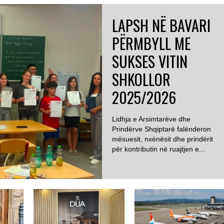
LAPSH NË BAVARI
PËRMBYLL ME
SUKSES VITIN
SHKOLLOR
2025/2026
Lidhja e Arsimtarëve dhe
Prindërve Shqiptarë falënderon
mësuesit, nxënësit dhe prindërit
për kontributin në ruajtjen e...