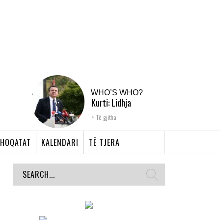
WHO’S WHO?
Kurti: Lidhja
Shqiptare e Prizrenit,
Të gjitha
nyja që bashkoi �...
HOQATAT
KALENDARI
TË TJERA