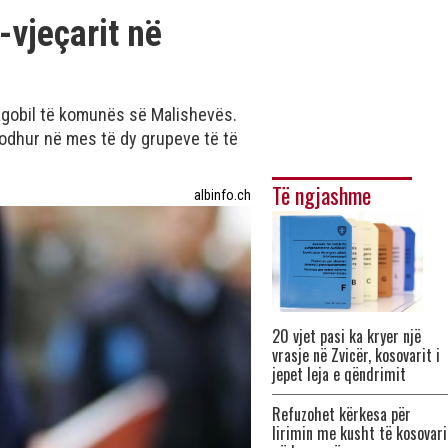
-vjeçarit në
agobil të komunës së Malishevës.
dodhur në mes të dy grupeve të të
Të ngjashme
albinfo.ch
20 vjet pasi ka kryer një
vrasje në Zvicër, kosovarit i
jepet leja e qëndrimit
Refuzohet kërkesa për
lirimin me kusht të kosovari