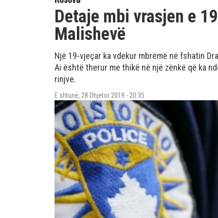
Detaje mbi vrasjen e 19
Malishevë
Një 19-vjeçar ka vdekur mbrëmë në fshatin Dr
Ai është therur me thikë në një zënkë që ka n
rinjve.
E shtunë, 28 Dhjetor 2019 - 20:35