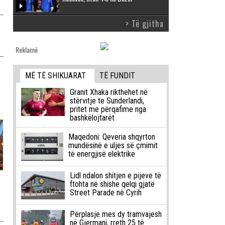
> Të gjitha
Reklamë
MË TË SHIKUARAT
TË FUNDIT
Granit Xhaka rikthehet në
stërvitje te Sunderlandi,
pritet me përqafime nga
bashkëlojtarët
Maqedoni: Qeveria shqyrton
mundësinë e uljes së çmimit
të energjisë elektrike
Lidl ndalon shitjen e pijeve të
ftohta në shishe qelqi gjatë
Street Parade në Cyrih
Përplasje mes dy tramvajesh
në Gjermani, rreth 25 të