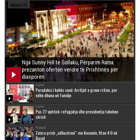
Albinfo.TV
Nga Sunny Hill te Gollaku, Përparim Rama
prezanton ofertën verore të Prishtinës për
diasporën
Lajme
Paradoksi i kohës sonë: Arritjet e grave rriten, por
edhe dhuna në familje
Lajme
Pas 27 vjetësh: refugjatja dhe presidentja takohen
sërish
Futboll
Zvicra prish „vëllazërinë“ me Kosovën, fiton 4:0 në
Bazel