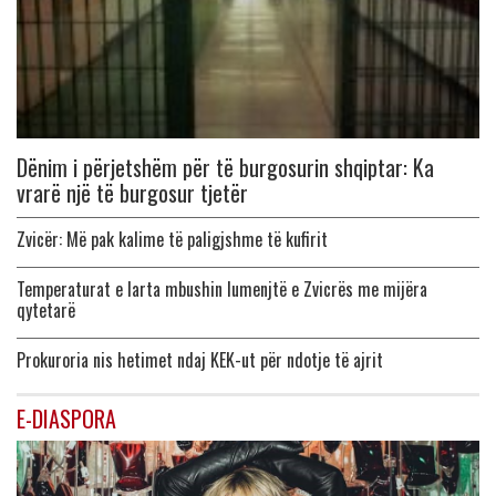
Dënim i përjetshëm për të burgosurin shqiptar: Ka
vrarë një të burgosur tjetër
Zvicër: Më pak kalime të paligjshme të kufirit
Temperaturat e larta mbushin lumenjtë e Zvicrës me mijëra
qytetarë
Prokuroria nis hetimet ndaj KEK-ut për ndotje të ajrit
E-DIASPORA