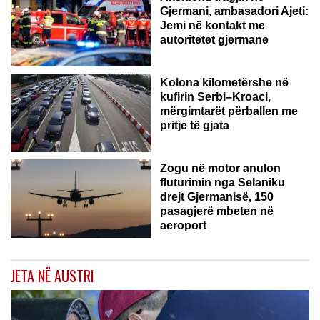
Gjermani, ambasadori Ajeti:
Jemi në kontakt me
autoritetet gjermane
Kolona kilometërshe në
kufirin Serbi–Kroaci,
mërgimtarët përballen me
pritje të gjata
Zogu në motor anulon
fluturimin nga Selaniku
drejt Gjermanisë, 150
pasagjerë mbeten në
aeroport
JETA NË AUSTRI