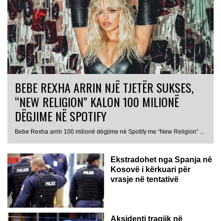
BEBE REXHA ARRIN NJË TJETËR SUKSES,
“NEW RELIGION” KALON 100 MILIONË
DËGJIME NË SPOTIFY
Bebe Rexha arrin 100 milionë dëgjime në Spotify me “New Religion” ...
Ekstradohet nga Spanja në
Kosovë i kërkuari për
vrasje në tentativë
GJERMANI
Aksidenti tragjik në