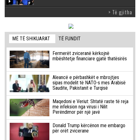
> Të gjitha
MË TË SHIKUARAT
TË FUNDIT
Fermerët zviceranë kërkojnë
mbështetje financiare gjatë thatësirës
Aleancë e përbashkët e mbrojtjes
sipas modelit të NATO-s mes Arabisë
Saudite, Pakistanit e Turqisë
Maqedoni e Veriut: Shtatë raste të reja
me infeksion nga virusi i Nilit
Perëndimor për një javë
Donald Trump kërcënon me embargo
për orët zvicerane