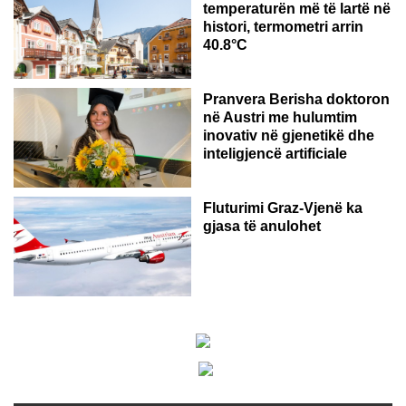
temperaturën më të lartë në
histori, termometri arrin
40.8°C
AUSTRI
Pranvera Berisha doktoron
në Austri me hulumtim
inovativ në gjenetikë dhe
inteligjencë artificiale
Fluturimi Graz-Vjenë ka
gjasa të anulohet