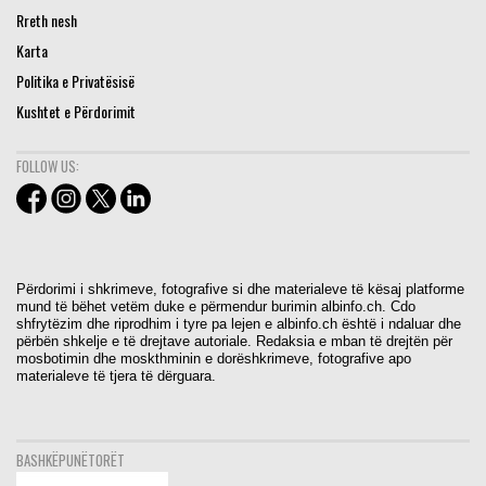
Rreth nesh
Karta
Politika e Privatësisë
Kushtet e Përdorimit
FOLLOW US:
Përdorimi i shkrimeve, fotografive si dhe materialeve të kësaj platforme
mund të bëhet vetëm duke e përmendur burimin albinfo.ch. Cdo
shfrytëzim dhe riprodhim i tyre pa lejen e albinfo.ch është i ndaluar dhe
përbën shkelje e të drejtave autoriale. Redaksia e mban të drejtën për
mosbotimin dhe moskthminin e dorëshkrimeve, fotografive apo
materialeve të tjera të dërguara.
BASHKËPUNËTORËT