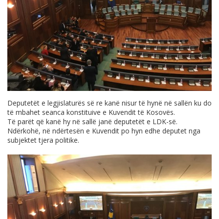
Deputetët e legjislaturës së re kanë nisur të hynë në sallën ku do
të mbahet seanca konstituive e Kuvendit të Kosovës.
Të parët që kanë hy në sallë janë deputetët e LDK-së.
Ndërkohë, në ndërtesën e Kuvendit po hyn edhe deputet nga
subjektet tjera politike.