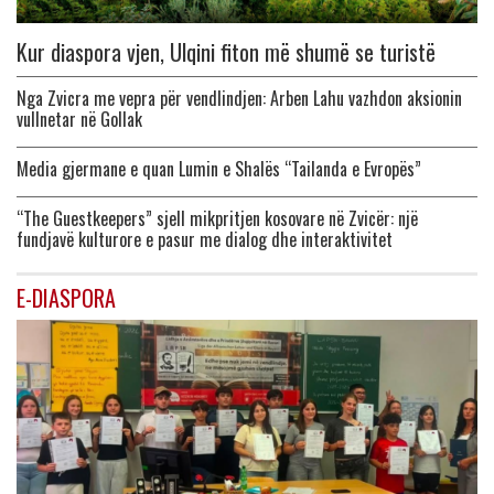
Kur diaspora vjen, Ulqini fiton më shumë se turistë
Nga Zvicra me vepra për vendlindjen: Arben Lahu vazhdon aksionin
vullnetar në Gollak
Media gjermane e quan Lumin e Shalës “Tailanda e Evropës”
“The Guestkeepers” sjell mikpritjen kosovare në Zvicër: një
fundjavë kulturore e pasur me dialog dhe interaktivitet
E-DIASPORA