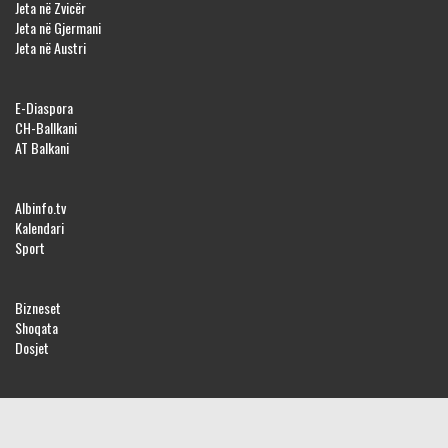
Jeta në Zvicër
Jeta në Gjermani
Jeta në Austri
E-Diaspora
CH-Ballkani
AT Balkani
Albinfo.tv
Kalendari
Sport
Bizneset
Shoqata
Dosjet