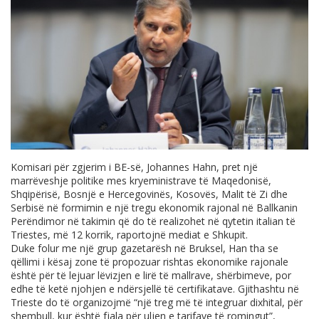
Komisari për zgjerim i BE-së, Johannes Hahn, pret një
marrëveshje politike mes kryeministrave të Maqedonisë,
Shqipërisë, Bosnjë e Hercegovinës, Kosovës, Malit të Zi dhe
Serbisë në formimin e një tregu ekonomik rajonal në Ballkanin
Perëndimor në takimin që do të realizohet në qytetin italian të
Triestes, më 12 korrik, raportojnë mediat e Shkupit.
Duke folur me një grup gazetarësh në Bruksel, Han tha se
qëllimi i kësaj zone të propozuar rishtas ekonomike rajonale
është për të lejuar lëvizjen e lirë të mallrave, shërbimeve, por
edhe të ketë njohjen e ndërsjellë të certifikatave. Gjithashtu në
Trieste do të organizojmë “një treg më të integruar dixhital, për
shembull, kur është fjala për uljen e tarifave të romingut”,