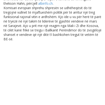
thekson Hahn, përcjell
albinfo.ch
.
Komisari evropian shprehu shpresën se udhëheqësit do të
tregojnë vullnet të mjaftueshëm politik për të arritur një treg
funksional rajonal vitin e ardhshëm. Kjo ide u vu për herë të parë
në tryezë në një takim të liderëve të gjashtë vendeve në mars
në Sarajevë. Ajo u prit me një reagim nga Mali i Zi dhe Kosova,
të cilët kanë frikë se tregu i Ballkanit Perëndimor do të zvogëlojë
shanset e vendeve që një ditë t’i bashkohen tregut të vetëm të
BE-së.