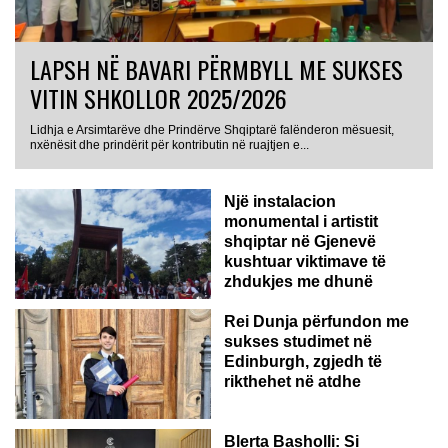
LAPSH NË BAVARI PËRMBYLL ME SUKSES
VITIN SHKOLLOR 2025/2026
Lidhja e Arsimtarëve dhe Prindërve Shqiptarë falënderon mësuesit,
nxënësit dhe prindërit për kontributin në ruajtjen e...
Një instalacion
monumental i artistit
shqiptar në Gjenevë
kushtuar viktimave të
zhdukjes me dhunë
Rei Dunja përfundon me
sukses studimet në
Edinburgh, zgjedh të
rikthehet në atdhe
Blerta Basholli: Si