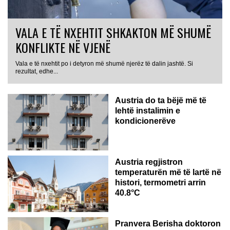
VALA E TË NXEHTIT SHKAKTON MË SHUMË
KONFLIKTE NË VJENË
Vala e të nxehtit po i detyron më shumë njerëz të dalin jashtë. Si
rezultat, edhe...
Austria do ta bëjë më të
lehtë instalimin e
kondicionerëve
Austria regjistron
temperaturën më të lartë në
histori, termometri arrin
40.8°C
AUSTRI
Pranvera Berisha doktoron