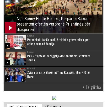
Nga Sunny Hill te Gollaku, Përparim Rama
prezanton ofertën verore të Prishtinës për
diasporën
Lajme
Paradoksi i kohës sonë: Arritjet e grave rriten, por
edhe dhuna në familje
Lajme
Pas 27 vjetësh: refugjatja dhe presidentja takohen
sërish
Futboll
Zvicra prish „vëllazërinë“ me Kosovën, fiton 4:0 në
Bazel
> Të gjitha