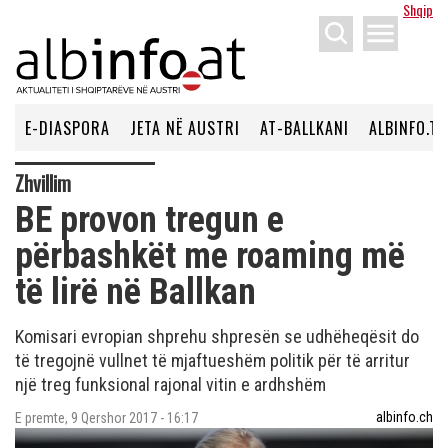
Shqip
menu
E-DIASPORA
JETA NË AUSTRI
AT-BALLKANI
ALBINFO.TV
Zhvillim
BE provon tregun e
përbashkët me roaming më
të lirë në Ballkan
Komisari evropian shprehu shpresën se udhëheqësit do
të tregojnë vullnet të mjaftueshëm politik për të arritur
një treg funksional rajonal vitin e ardhshëm
albinfo.ch
E premte, 9 Qershor 2017 - 16:17