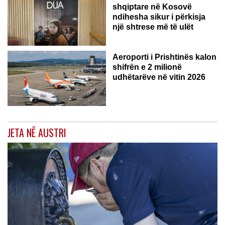
shqiptare në Kosovë
ndihesha sikur i përkisja
një shtrese më të ulët
Aeroporti i Prishtinës kalon
shifrën e 2 milionë
udhëtarëve në vitin 2026
JETA NË AUSTRI