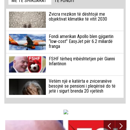
MË TË SHIKUARAT
TË FUNDIT
Zvicra rrezikon të dështojë me
objektivat klimatike të vitit 2030
Fondi amerikan Apollo blen gjigantin
“low-cost” EasyJet për 6.2 miliardë
franga
FSHF tërheq mbështetjen për Gianni
Infantinon
Vetëm një e katërta e zviceranëve
besojnë se pensioni i pleqërisë do të
jetë i sigurt brenda 20 vjetësh