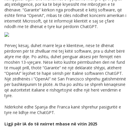
atij inteligjencë, por ka të bëjë kryesisht me mbrojtjen e të
dhënave. “Garante” kërkon nga prodhuesit e këtij software, që
është firma “OpenAI”, mbas të cilës ndodhet koncerni amerikan i
internetit Microsoft, që të informojë klientët e saj se çfarë
ndodh me të dhënat e tyre kur përdorin ChatGPT.
Përveç kësaj, duhet marrë leja e klientëve, nëse të dhënat
përdoren për të zhvilluar më tej këtë software, pra u duhet bërë
atyre me dije. Po ashtu, duhet penguar aksesi për fëmijët nën
moshën 13-vjeçare. Nëse këto kushte përmbushen deri në fund
të muajit prill, thotë “Garante” në një deklaratë shtypi, atëherë
“OpenAI” lejohet të hapë sërish për Italinë softwaren ChatGPT.
Një zëdhënës i “OpenAI” në San Francisco shprehu gatishmërinë
për bashkëpunim të plotë. Ai tha po ashtu se shpreh kënaqësinë
që autoritetet italiane e rishqyrtojnë edhe një herë vendimin e
tyre.
Ndërkohë edhe Spanja dhe Franca kanë shprehur pasiguritë e
tyre në lidhje me ChatGPT.
Ligji për IA do të nxirret mbase në vitin 2025