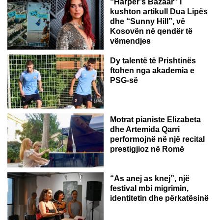
“Harper’s Bazaar” i
kushton artikull Dua Lipës
dhe “Sunny Hill”, vë
Kosovën në qendër të
vëmendjes
Dy talentë të Prishtinës
ftohen nga akademia e
PSG-së
ROMË
Motrat pianiste Elizabeta
dhe Artemida Qarri
performojnë në një recital
prestigjioz në Romë
“As anej as knej”, një
festival mbi migrimin,
identitetin dhe përkatësinë