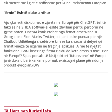
cili merret me ligjet e ardhshme për IA në Parlamentin Europian.
“Ernie” është duke ardhur
Ajo çka nxiti diskutimet e zjarrta në Europë për ChatGPT, është
fakti se në SHBA softwar-ei është zhvilluar për t’u përdorur në
gjithë botën. OpenAI konkurrohet nga firmat amerikane si
Google ose Elon Musks Twitter, që janë duke punuar për një
Chatbot. Udhëheqja shtetërore kineze ka shtruar si detyrë që
firmat kineze të nxjerrin në treg një aplikues IA me të njëjtat
funksione. Bot-i kinez nga firma Baidu do ketë emrin “Ernie”. Por
në Europë? Sipas portalit të këtij sektori “futurezone” në Europë
janë duke u bërë kërkime por nuk ekzistojnë plane për ndonjë
produkt evropian./DW
Të tjera nga Kuriozitete