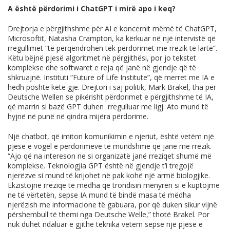
A është përdorimi i ChatGPT i mirë apo i keq?
Drejtorja e përgjithshme për AI e koncernit mëmë të ChatGPT,
Microsoftit, Natasha Crampton, ka kërkuar në një intervistë që
rregullimet “të përqëndrohen tek përdorimet me rrezik të lartë”.
Këtu bëjnë pjesë algoritmet në përgjithësi, por jo tekstet
komplekse dhe softwaret e reja që janë në gjendje që të
shkruajnë. Instituti “Future of Life Institute”, që merret me IA e
hedh poshtë këtë gjë. Drejtori i saj politik, Mark Brakel, tha për
Deutsche Wellen se pikërisht përdorimet e përgjithshme të IA,
që marrin si bazë GPT duhen rregulluar me ligj. Ato mund të
hyjnë në punë në qindra mijëra përdorime.
Një chatbot, që imiton komunikimin e njeriut, është vetëm një
pjesë e vogël e përdorimeve të mundshme që janë me rrezik.
“Ajo që na intereson ne si organizatë janë rreziqet shumë më
komplekse. Teknologjia GPT është në gjendje t’i tregojë
njerëzve si mund të krijohet në pak kohë një armë biologjike.
Ekzistojnë rreziqe të mëdha që trondisin mënyrën si e kuptojmë
ne të vërtetën, sepse IA mund të bindë masa të mëdha
njerëzish me informacione të gabuara, por që duken sikur vijnë
përshembull të themi nga Deutsche Welle,” thotë Brakel. Por
nuk duhet ndaluar e gjithë teknika vetëm sepse një pjesë e