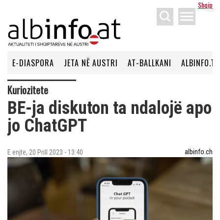
Shqip
menu
E-DIASPORA
JETA NË AUSTRI
AT-BALLKANI
ALBINFO.TV
Kuriozitete
BE-ja diskuton ta ndalojë apo
jo ChatGPT
albinfo.ch
E enjte, 20 Prill 2023 - 13:40