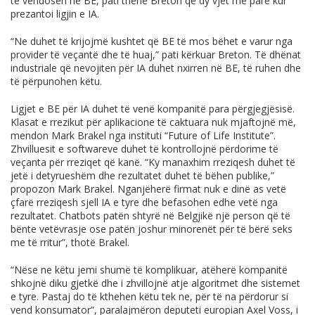
të vendosen në BE, pati thënë Breton që dy vjet më parë kur
prezantoi ligjin e IA.
“Ne duhet të krijojmë kushtet që BE të mos bëhet e varur nga
provider të veçantë dhe të huaj,” pati kërkuar Breton. Të dhënat
industriale që nevojiten për IA duhet nxirren në BE, të ruhen dhe
të përpunohen këtu.
Ligjet e BE për IA duhet të venë kompanitë para përgjegjësisë.
Klasat e rrezikut për aplikacione të caktuara nuk mjaftojnë më,
mendon Mark Brakel nga instituti “Future of Life Institute”.
Zhvilluesit e softwareve duhet të kontrollojnë përdorime të
veçanta për rreziqet që kanë. “Ky manaxhim rreziqesh duhet të
jetë i detyrueshëm dhe rezultatet duhet të bëhen publike,”
propozon Mark Brakel. Nganjëherë firmat nuk e dinë as vetë
çfarë rreziqesh sjell IA e tyre dhe befasohen edhe vetë nga
rezultatet. Chatbots patën shtyrë në Belgjikë një person që të
bënte vetëvrasje ose patën joshur minorenët për të bërë seks
me të rritur”, thotë Brakel.
“Nëse ne këtu jemi shumë të komplikuar, atëherë kompanitë
shkojnë diku gjetkë dhe i zhvillojnë atje algoritmet dhe sistemet
e tyre. Pastaj do të kthehen këtu tek ne, për të na përdorur si
vend konsumator”, paralajmëron deputeti europian Axel Voss, i