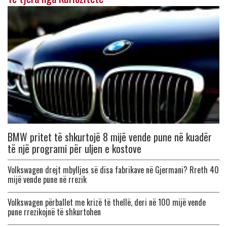
BMW pritet të shkurtojë 8 mijë vende pune në kuadër
të një programi për uljen e kostove
Volkswagen drejt mbylljes së disa fabrikave në Gjermani? Rreth 40
mijë vende pune në rrezik
Volkswagen përballet me krizë të thellë, deri në 100 mijë vende
pune rrezikojnë të shkurtohen