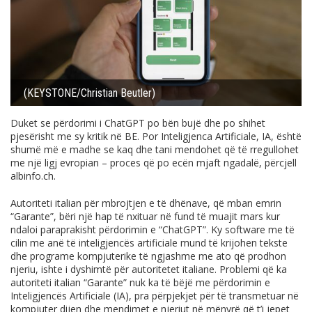
(KEYSTONE/Christian Beutler)
Duket se përdorimi i ChatGPT po bën bujë dhe po shihet
pjesërisht me sy kritik në BE. Por Inteligjenca Artificiale, IA, është
shumë më e madhe se kaq dhe tani mendohet që të rregullohet
me një ligj evropian – proces që po ecën mjaft ngadalë, përcjell
albinfo.ch
.
Autoriteti italian për mbrojtjen e të dhënave, që mban emrin
“Garante”, bëri një hap të nxituar në fund të muajit mars kur
ndaloi paraprakisht përdorimin e “ChatGPT”. Ky software me të
cilin me anë të inteligjencës artificiale mund të krijohen tekste
dhe programe kompjuterike të ngjashme me ato që prodhon
njeriu, ishte i dyshimtë për autoritetet italiane. Problemi që ka
autoriteti italian “Garante” nuk ka të bëjë me përdorimin e
Inteligjencës Artificiale (IA), pra përpjekjet për të transmetuar në
kompjuter dijen dhe mendimet e njeriut në mënyrë që t’i jepet