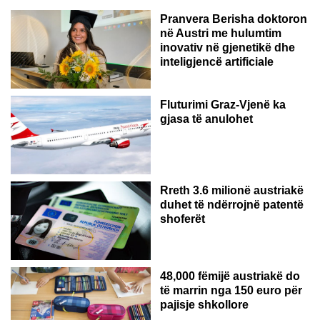
Pranvera Berisha doktoron
në Austri me hulumtim
inovativ në gjenetikë dhe
inteligjencë artificiale
Fluturimi Graz-Vjenë ka
gjasa të anulohet
Rreth 3.6 milionë austriakë
duhet të ndërrojnë patentë
shoferët
48,000 fëmijë austriakë do
të marrin nga 150 euro për
pajisje shkollore