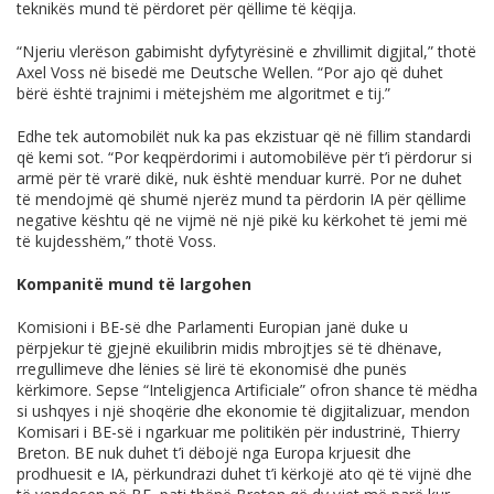
teknikës mund të përdoret për qëllime të këqija.
“Njeriu vlerëson gabimisht dyfytyrësinë e zhvillimit digjital,” thotë
Axel Voss në bisedë me Deutsche Wellen. “Por ajo që duhet
bërë është trajnimi i mëtejshëm me algoritmet e tij.”
Edhe tek automobilët nuk ka pas ekzistuar që në fillim standardi
që kemi sot. “Por keqpërdorimi i automobilëve për t’i përdorur si
armë për të vrarë dikë, nuk është menduar kurrë. Por ne duhet
të mendojmë që shumë njerëz mund ta përdorin IA për qëllime
negative kështu që ne vijmë në një pikë ku kërkohet të jemi më
të kujdesshëm,” thotë Voss.
Kompanitë mund të largohen
Komisioni i BE-së dhe Parlamenti Europian janë duke u
përpjekur të gjejnë ekuilibrin midis mbrojtjes së të dhënave,
rregullimeve dhe lënies së lirë të ekonomisë dhe punës
kërkimore. Sepse “Inteligjenca Artificiale” ofron shance të mëdha
si ushqyes i një shoqërie dhe ekonomie të digjitalizuar, mendon
Komisari i BE-së i ngarkuar me politikën për industrinë, Thierry
Breton. BE nuk duhet t’i dëbojë nga Europa krjuesit dhe
prodhuesit e IA, përkundrazi duhet t’i kërkojë ato që të vijnë dhe