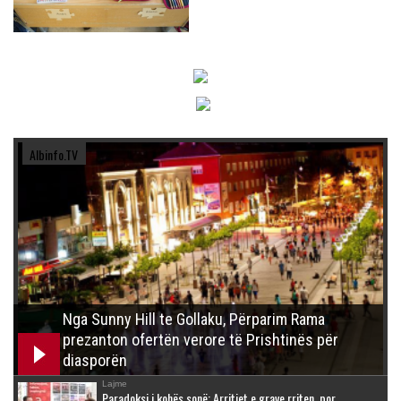
Albinfo.TV
Nga Sunny Hill te Gollaku, Përparim Rama
prezanton ofertën verore të Prishtinës për
diasporën
Lajme
Paradoksi i kohës sonë: Arritjet e grave rriten, por