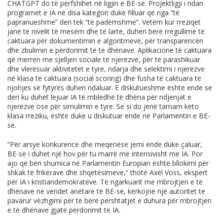
CHATGPT do të përfshihet në ligjin e BE-së. Projektligji i ndan
programet e IA në disa kategori duke filluar që nga “të
papranueshme” deri tek “të padëmshme”. Vetëm kur rreziqet
janë të nivelit të mesëm dhe të lartë, duhen bërë rregullime të
caktuara për dokumentimin e algoritmeve, për transparencën
dhe zbulimin e përdorimit të të dhënave. Aplikacione të caktuara
që merren me sjelljen sociale të njerëzve, për të parashikuar
dhe vlerësuar aktivitetet e tyre, ndarja dhe selektimi i njerëzve
në klasa të caktuara (social scoring) dhe fusha të caktuara të
njohjes së fytyrës duhen ndaluar. E diskutueshme është ende se
deri ku duhet lejuar IA të mbledhë të dhëna për ndjenjat e
njerëzve ose për simulimin e tyre. Se si do jenë tamam këto
klasa rreziku, është duke u diskutuar ende në Parlamentin e BE-
së.
“Për arsye konkurence dhe meqenëse jemi ende duke çaluar,
BE-së i duhet një hov për tu marrë më intensivisht me IA. Por
ajo që bën shumica në Parlamentin Europian është bllokimi për
shkak të frikërave dhe shqetësimeve,” thotë Axel Voss, ekspert
për IA i kristiandemokratëve. Të ngarkuarit me mbrojtjen e të
dhënave në vendet anëtare të BE-së, kërkojnë një autoritet të
pavarur vëzhgimi për të bërë përshtatjet e duhura për mbrojtjen
e të dhënave gjatë përdorimit të IA.