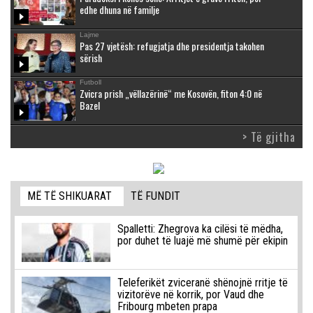
edhe dhuna në familje
Lajme
Pas 27 vjetësh: refugjatja dhe presidentja takohen
sërish
Futboll
Zvicra prish „vëllazërinë“ me Kosovën, fiton 4:0 në
Bazel
> Të gjitha
MË TË SHIKUARAT
TË FUNDIT
Spalletti: Zhegrova ka cilësi të mëdha,
por duhet të luajë më shumë për ekipin
Teleferikët zviceranë shënojnë rritje të
vizitorëve në korrik, por Vaud dhe
Fribourg mbeten prapa