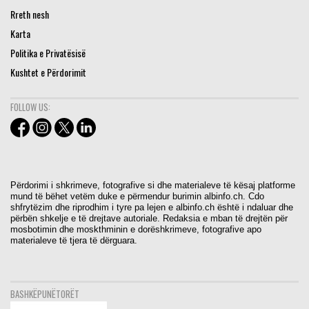
Rreth nesh
Karta
Politika e Privatësisë
Kushtet e Përdorimit
FOLLOW US:
Përdorimi i shkrimeve, fotografive si dhe materialeve të kësaj platforme
mund të bëhet vetëm duke e përmendur burimin albinfo.ch. Cdo
shfrytëzim dhe riprodhim i tyre pa lejen e albinfo.ch është i ndaluar dhe
përbën shkelje e të drejtave autoriale. Redaksia e mban të drejtën për
mosbotimin dhe moskthminin e dorëshkrimeve, fotografive apo
materialeve të tjera të dërguara.
BASHKËPUNËTORËT