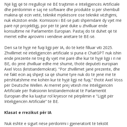
Një ligj që të rregullojë në BE trajtimin e Inteligjencës Artificiale
dhe përdorimin e saj në software dhe produkte si për shembull
makina që ecin vetë, teknikë mjekësore ose teknikë vëzhgimi,
nuk ekziston ende. Komisioni i BE-së pati shpërndarë dy vjet më
parë një projektligj, por për të janë duke u zhvilluar ende
konsultime në Parlamentin Europian. Pastaj do të duhet që të
merret edhe aprovimi i vendeve anëtare të BE-së.
Deri sa të hyjë në fuqi ligji për IA, do të ketë filluar viti 2025.
Zhvillimet në inteligjencën artificiale si puna e ChatGPT nuk ishin
ende prezente në treg dy vjet më parë dhe kur të hyjë ligji i ri në
BE, do jenë zhvilluar edhe më shumë, thotë deputeti europian
Axel Voss (kristiandemokrat). “Por zhvillimet janë prezente, dhe
në fakt ecin aq shpejt sa që shumë tyre nuk do të jenë më të
përshtatshme me kohën kur të hyjë ligji në fuqi,” thotë Axel Voss
për Deutsche Wellen. Ai merret prej vitesh me Inteligjencën
Artificiale për fraksionin kristiandemokrat të Parlamentit
Europian dhe ka luajtur rol kryesor në përpilimin e “Ligjit për
Inteligjencën Artificiale” të BE.
Klasat e rrezikut për IA
Nuk është e sigurt nëse përdorimi i gjeneratorit të tekstit