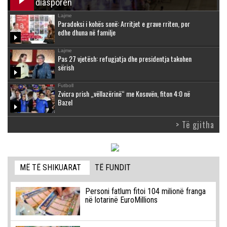
diasporën
Lajme
Paradoksi i kohës sonë: Arritjet e grave rriten, por
edhe dhuna në familje
Lajme
Pas 27 vjetësh: refugjatja dhe presidentja takohen
sërish
Futboll
Zvicra prish „vëllazërinë“ me Kosovën, fiton 4:0 në
Bazel
> Të gjitha
MË TË SHIKUARAT
TË FUNDIT
Personi fatlum fitoi 104 milionë franga
në lotarinë EuroMillions