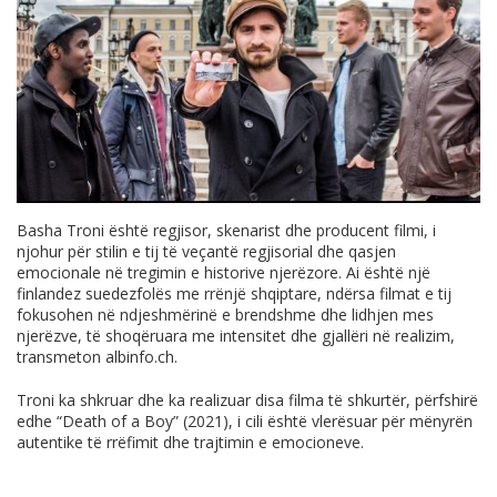
Basha Troni është regjisor, skenarist dhe producent filmi, i
njohur për stilin e tij të veçantë regjisorial dhe qasjen
emocionale në tregimin e historive njerëzore. Ai është një
finlandez suedezfolës me rrënjë shqiptare, ndërsa filmat e tij
fokusohen në ndjeshmërinë e brendshme dhe lidhjen mes
njerëzve, të shoqëruara me intensitet dhe gjallëri në realizim,
transmeton
albinfo.ch
.
Troni ka shkruar dhe ka realizuar disa filma të shkurtër, përfshirë
edhe “
Death of a Boy
” (2021), i cili është vlerësuar për mënyrën
autentike të rrëfimit dhe trajtimin e emocioneve.