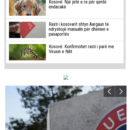
Kosovë: Një jetë e re për qentë
endacakë
Rasti i kosovarit shtyn Aargaun të
ndryshojë manualin për dhënien e
pasaportës
Kosovë: Konfirmohet rasti i parë me
Virusin e Nilit