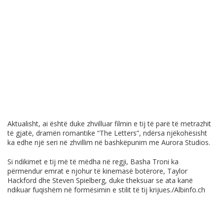
Aktualisht, ai është duke zhvilluar filmin e tij të parë të metrazhit
të gjatë, dramën romantike “
The Letters
”, ndërsa njëkohësisht
ka edhe një seri në zhvillim në bashkëpunim me
Aurora Studios
.
Si ndikimet e tij më të mëdha në regji, Basha Troni ka
përmendur emrat e njohur të kinemasë botërore,
Taylor
Hackford
dhe
Steven Spielberg
, duke theksuar se ata kanë
ndikuar fuqishëm në formësimin e stilit të tij krijues./
Albinfo.ch