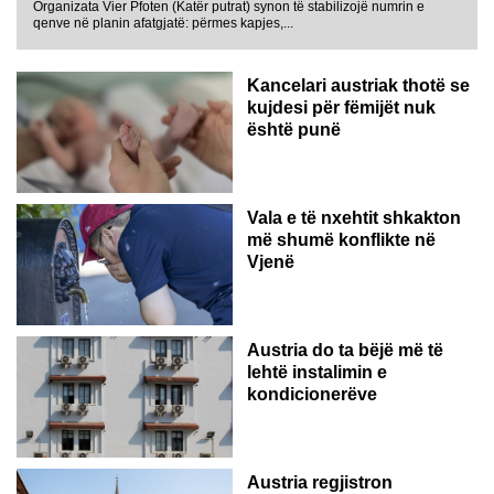
Organizata Vier Pfoten (Katër putrat) synon të stabilizojë numrin e
qenve në planin afatgjatë: përmes kapjes,...
Kancelari austriak thotë se
kujdesi për fëmijët nuk
është punë
Vala e të nxehtit shkakton
më shumë konflikte në
Vjenë
Austria do ta bëjë më të
lehtë instalimin e
kondicionerëve
Austria regjistron