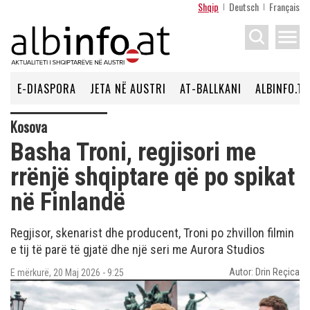
Shqip
Deutsch
Français
menu
E-DIASPORA
JETA NË AUSTRI
AT-BALLKANI
ALBINFO.TV
Kosova
Basha Troni, regjisori me
rrënjë shqiptare që po spikat
në Finlandë
Regjisor, skenarist dhe producent, Troni po zhvillon filmin
e tij të parë të gjatë dhe një seri me Aurora Studios
Autor: Drin Reçica
E mërkurë, 20 Maj 2026 - 9:25