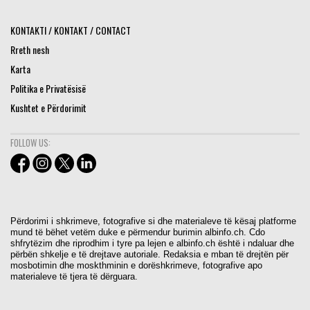
KONTAKTI / KONTAKT / CONTACT
Rreth nesh
Karta
Politika e Privatësisë
Kushtet e Përdorimit
FOLLOW US:
Përdorimi i shkrimeve, fotografive si dhe materialeve të kësaj platforme
mund të bëhet vetëm duke e përmendur burimin albinfo.ch. Cdo
shfrytëzim dhe riprodhim i tyre pa lejen e albinfo.ch është i ndaluar dhe
përbën shkelje e të drejtave autoriale. Redaksia e mban të drejtën për
mosbotimin dhe moskthminin e dorëshkrimeve, fotografive apo
materialeve të tjera të dërguara.