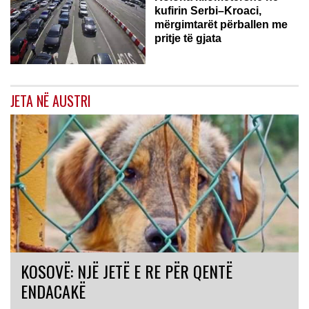
kufirin Serbi–Kroaci,
mërgimtarët përballen me
pritje të gjata
JETA NË AUSTRI
KOSOVË: NJË JETË E RE PËR QENTË
ENDACAKË