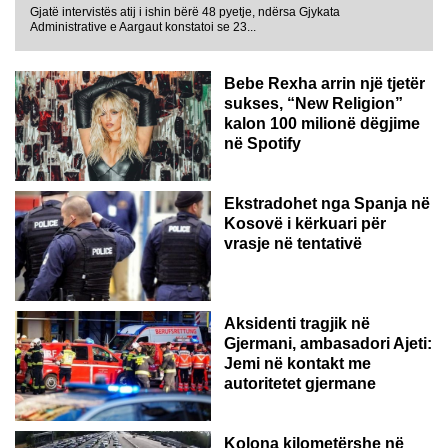
Gjatë intervistës atij i ishin bërë 48 pyetje, ndërsa Gjykata
Administrative e Aargaut konstatoi se 23...
Bebe Rexha arrin një tjetër
sukses, “New Religion”
kalon 100 milionë dëgjime
në Spotify
Ekstradohet nga Spanja në
Kosovë i kërkuari për
vrasje në tentativë
GJERMANI
Aksidenti tragjik në
Gjermani, ambasadori Ajeti:
Jemi në kontakt me
autoritetet gjermane
Kolona kilometërshe në