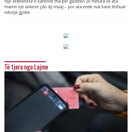
Një zëdhënëse e kantonit tha për gazetën 20 minuta se ata
marrin një ankesë çdo dy muaj – por ata ende nuk kanë lëshuar
ndonjë gjobë.
Të tjera nga Lajme