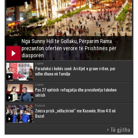
Nga Sunny Hill te Gollaku, Përparim Rama
prezanton ofertën verore të Prishtinës për
diasporën
Lajme
Paradoksi i kohës sonë: Arritjet e grave rriten, por
edhe dhuna në familje
Lajme
Pas 27 vjetësh: refugjatja dhe presidentja takohen
sërish
Futboll
Zvicra prish „vëllazërinë“ me Kosovën, fiton 4:0 në
Bazel
> Të gjitha