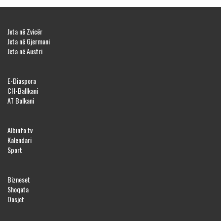
Jeta në Zvicër
Jeta në Gjermani
Jeta në Austri
E-Diaspora
CH-Ballkani
AT Balkani
Albinfo.tv
Kalendari
Sport
Bizneset
Shoqata
Dosjet