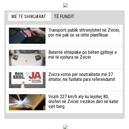
MË TË SHIKUARAT
TË FUNDIT
Transporti publik shtrenjtohet në Zvicër,
por më pak se sa ishte planifikuar
Bateritë shtëpiake po bëhen gjithnjë e
më të njohura në Zvicër
Zvicra voton për neutralitetin më 27
shtator, nis fushata para referendumit
Voziti 227 km/h aty ku lejohej 80,
shoferi në Zvicër rrezikon deri në katër
vjet burg