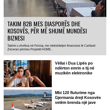
TAKIM B2B MES DIASPORËS DHE
KOSOVËS, PËR MË SHUMË MUNDËSI
BIZNESI
Takimi u zhvillua në Ferizaj, me mbështetjen financiare të Caritasit
Zviceran përmes Projektit HOME...
Vëllai i Dua Lipës po
ndërton emrin e tij në
muzikën elektronike
GJERMANI
Mbi 120 fluturime nga
Gjermania drejt Kosovës
vetëm brenda një jave