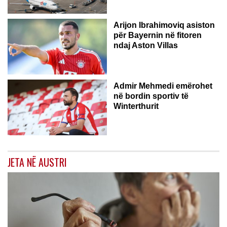
Arijon Ibrahimoviq asiston
për Bayernin në fitoren
ndaj Aston Villas
ZVICËR
Admir Mehmedi emërohet
në bordin sportiv të
Winterthurit
JETA NË AUSTRI