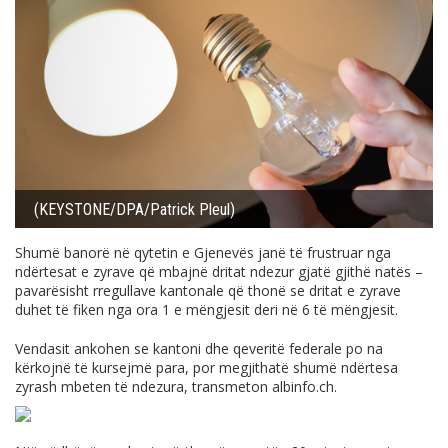
(KEYSTONE/DPA/Patrick Pleul)
Shumë banorë në qytetin e Gjenevës janë të frustruar nga
ndërtesat e zyrave që mbajnë dritat ndezur gjatë gjithë natës –
pavarësisht rregullave kantonale që thonë se dritat e zyrave
duhet të fiken nga ora 1 e mëngjesit deri në 6 të mëngjesit.
Vendasit ankohen se kantoni dhe qeveritë federale po na
kërkojnë të kursejmë para, por megjithatë shumë ndërtesa
zyrash mbeten të ndezura, transmeton
albinfo.ch
.