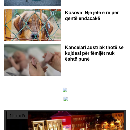
Kosovë: Një jetë e re për
qentë endacakë
Kancelari austriak thotë se
kujdesi për fëmijët nuk
është punë
Albinfo.TV