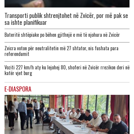
Transporti publik shtrenjtohet në Zvicër, por më pak se
sa ishte planifikuar
Bateritë shtëpiake po bëhen gjithnjë e më të njohura në Zvicër
Zvicra voton për neutralitetin më 27 shtator, nis fushata para
referendumit
Voziti 227 km/h aty ku lejohej 80, shoferi në Zvicër rrezikon deri në
katër vjet burg
E-DIASPORA