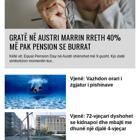
GRATË NË AUSTRI MARRIN RRETH 40%
MË PAK PENSION SE BURRAT
Këtë vit, Equal Pension Day në Austri shënohet më 9 gusht. Kjo datë
simbolizon momentin kur...
Vjenë: Vazhdon orari i
zgjatur i pishinave
Vjenë: 72-vjeçari dyshohet
se kidnapoi dhe mbajti me
dhunë një djalë 4-vjeçar