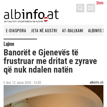
Shqip
menu
E-DIASPORA
JETA NË AUSTRI
AT-BALLKANI
ALBINFO.TV
Lajme
Banorët e Gjenevës të
frustruar me dritat e zyrave
që nuk ndalen natën
albinfo.ch
E diel, 12 Janar 2025 - 16:00