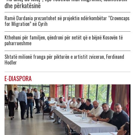
dhe përkatësinë
Ramë Dardania prezantohet në projektin ndërkombëtar “Crowncaps
for Migration” në Cyrih
Kthehuni për familjen, qëndroni për netët që e bëjnë Kosovën të
paharrueshme
Shtatë milionë franga për pikturën e artistit zviceran, Ferdinand
Hodler
E-DIASPORA