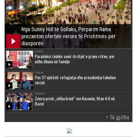
Nga Sunny Hill te Gollaku, Përparim Rama
prezanton ofertën verore të Prishtinës për
diasporën
Lajme
Paradoksi i kohës sonë: Arritjet e grave rriten, por
edhe dhuna në familje
Lajme
Pas 27 vjetësh: refugjatja dhe presidentja takohen
sërish
Futboll
Zvicra prish „vëllazërinë“ me Kosovën, fiton 4:0 në
Bazel
> Të gjitha