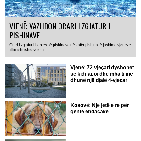
VJENË: VAZHDON ORARI I ZGJATUR I
PISHINAVE
Orari i zgjatur i hapjes së pishinave në katër pishina të jashtme vjeneze
fillimisht ishte vetëm...
Vjenë: 72-vjeçari dyshohet
se kidnapoi dhe mbajti me
dhunë një djalë 4-vjeçar
Kosovë: Një jetë e re për
qentë endacakë