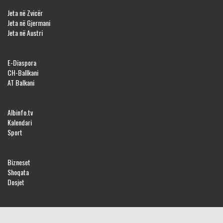
Jeta në Zvicër
Jeta në Gjermani
Jeta në Austri
E-Diaspora
CH-Ballkani
AT Balkani
Albinfo.tv
Kalendari
Sport
Bizneset
Shoqata
Dosjet