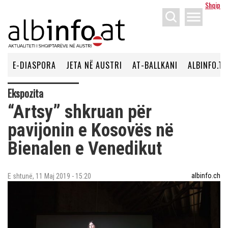
Shqip
menu
E-DIASPORA
JETA NË AUSTRI
AT-BALLKANI
ALBINFO.TV
Ekspozita
“Artsy” shkruan për
pavijonin e Kosovës në
Bienalen e Venedikut
albinfo.ch
E shtunë, 11 Maj 2019 - 15:20