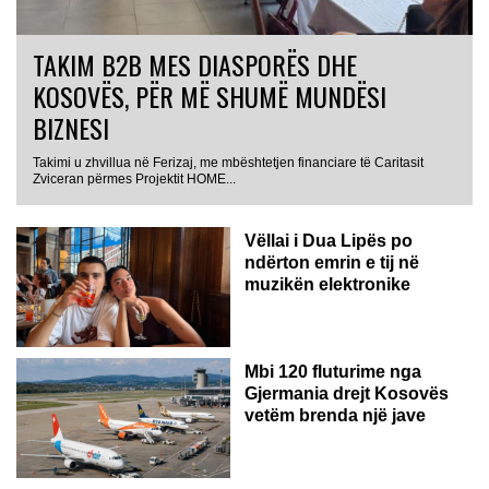
TAKIM B2B MES DIASPORËS DHE
KOSOVËS, PËR MË SHUMË MUNDËSI
BIZNESI
Takimi u zhvillua në Ferizaj, me mbështetjen financiare të Caritasit
Zviceran përmes Projektit HOME...
Vëllai i Dua Lipës po
ndërton emrin e tij në
muzikën elektronike
GJERMANI
Mbi 120 fluturime nga
Gjermania drejt Kosovës
vetëm brenda një jave