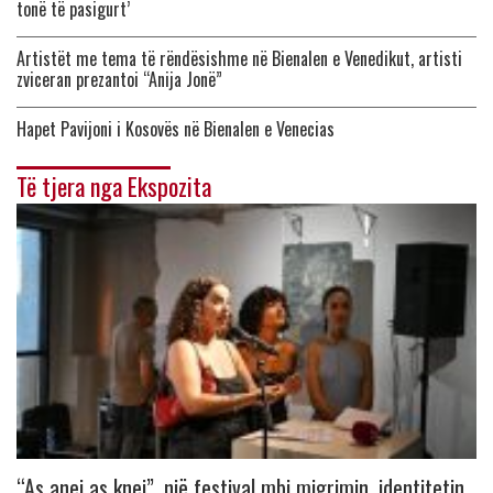
tonë të pasigurt’
Artistët me tema të rëndësishme në Bienalen e Venedikut, artisti
zviceran prezantoi “Anija Jonë”
Hapet Pavijoni i Kosovës në Bienalen e Venecias
Të tjera nga Ekspozita
“As anej as knej”, një festival mbi migrimin, identitetin