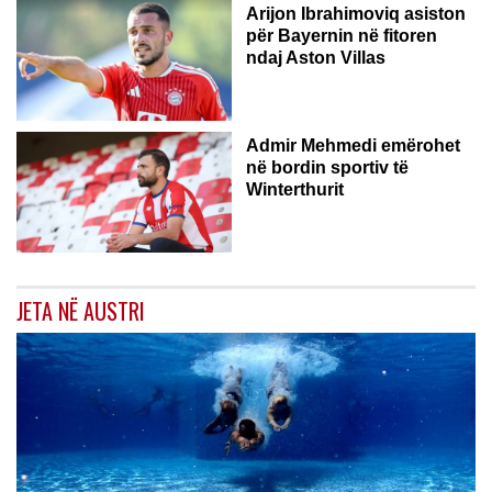
Arijon Ibrahimoviq asiston
për Bayernin në fitoren
ndaj Aston Villas
ZVICËR
Admir Mehmedi emërohet
në bordin sportiv të
Winterthurit
JETA NË AUSTRI