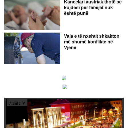
Kancelari austriak thotë se
kujdesi për fëmijët nuk
është punë
Vala e të nxehtit shkakton
më shumë konflikte në
Vjenë
Albinfo.TV