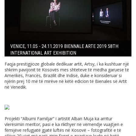
VENICE, 11.05 - 24.11.2019 BIENNALE ARTE 2019 58TH
INTERNATIONAL ART EXHIBITION
Faqja prestigjioze globale dedikuar artit, Artsy, i ka kushtuar një
shkrim pavijonit të Kosovës mes shteteve të mëdha garuese të
Amerikës, Francës, Brazilit dhe Indisë, duke e konsideruar si
njërin prej 10 më të mirëve në këtë edicion të Bienales së Artit
në Venedik.
Projekti “Albumi Familjar” i artistit Alban Muja ka arritur
vlerësimin meritor, pasi e ka rikthyer në vëmendje vuajtjen e
fëmijëve refugjatë gjatë luftës në Kosovë – fotografitë e të
cilëve 20 vjet më parë zinin faqet e gazetave kudo në botë.