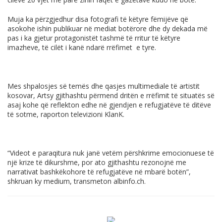
Muja ka përzgjedhur disa fotografi të këtyre fëmijëve që
asokohe ishin publikuar në mediat botërore dhe dy dekada më
pas i ka gjetur protagonistët tashmë të rritur të këtyre
imazheve, të cilët i kanë ndarë rrëfimet e tyre.
Mes shpalosjes së temës dhe qasjes multimediale të artistit
kosovar, Artsy gjithashtu përmend dritën e rrëfimit të situatës së
asaj kohe që reflekton edhe në gjendjen e refugjatëve të ditëve
të sotme, raporton televizioni KlanK.
“Videot e paraqitura nuk janë vetëm përshkrime emocionuese të
një krize të dikurshme, por ato gjithashtu rezonojnë me
narrativat bashkëkohore të refugjatëve në mbarë botën”,
shkruan ky medium, transmeton
albinfo.ch
.