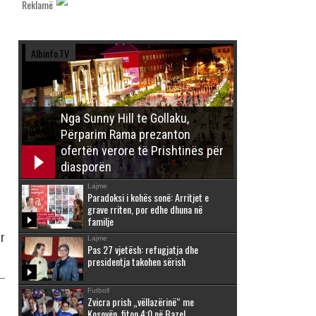
Reklamë
Albinfo.TV
Nga Sunny Hill te Gollaku,
Përparim Rama prezanton
ofertën verore të Prishtinës për
diasporën
Lajme
Paradoksi i kohës sonë: Arritjet e
grave rriten, por edhe dhuna në
familje
ar
Lajme
Pas 27 vjetësh: refugjatja dhe
presidentja takohen sërish
Futboll
Zvicra prish „vëllazërinë“ me
Kosovën, fiton 4:0 në Bazel