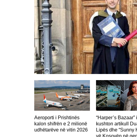
Aeroporti i Prishtinës
“Harper’s Bazaar” 
kalon shifrën e 2 milionë
kushton artikull Du
udhëtarëve në vitin 2026
Lipës dhe “Sunny Hi
vë Kosovën në qen