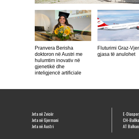
Pranvera Berisha
Fluturimi Graz-Vje
doktoron në Austri me
gjasa të anulohet
hulumtim inovativ në
gjenetikë dhe
inteligjencë artificiale
Jeta në Zvicër
E-Diaspor
Jeta në Gjermani
CH-Ballka
Jeta në Austri
AT Balkan