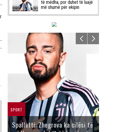
të mëdha, por duhet të luajë
më shumë për ekipin
r
SPORT
Spalletti: Zhegrova ka cilësi të