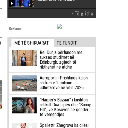
> Të gjitha
Reklamë
ë
MË TË SHIKUARAT
TË FUNDIT
Rei Dunja përfundon me
sukses studimet në
Edinburgh, zgjedh të
rikthehet në atdhe
Aeroporti i Prishtinës kalon
shifrën e 2 milionë
udhëtarëve në vitin 2026
“Harper’s Bazaar” i kushton
artikull Dua Lipës dhe “Sunny
Hill”, vë Kosovën në qendër
të vëmendjes
Spalletti: Zhegrova ka cilësi