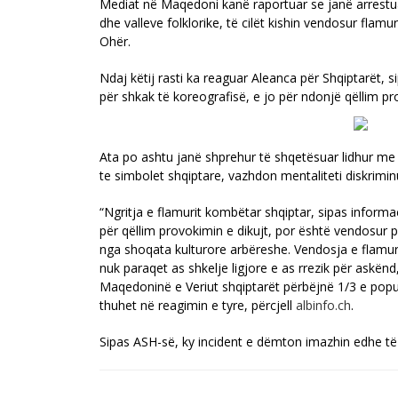
Mediat në Maqedoni kanë raportuar se janë arrestu
dhe valleve folklorike, të cilët kishin vendosur flamu
Ohër.
Ndaj këtij rasti ka reaguar Aleanca për Shqiptarët, s
për shkak të koreografisë, e jo për ndonjë qëllim 
Ata po ashtu janë shprehur të shqetësuar lidhur me
te simbolet shqiptare, vazhdon mentaliteti diskrimin
“Ngritja e flamurit kombëtar shqiptar, sipas inform
për qëllim provokimin e dikujt, por është vendosur pë
nga shoqata kulturore arbëreshe. Vendosja e flamur
nuk paraqet as shkelje ligjore e as rrezik për askën
Maqedoninë e Veriut shqiptarët përbëjnë 1/3 e popu
thuhet në reagimin e tyre, përcjell
albinfo.ch
.
Sipas ASH-së, ky incident e dëmton imazhin edhe të 