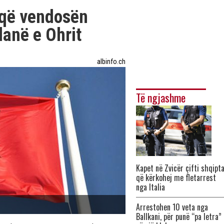
 që vendosën
lanë e Ohrit
albinfo.ch
Të ngjashme
Kapet në Zvicër çifti shqipt
që kërkohej me fletarrest
nga Italia
Arrestohen 10 veta nga
Ballkani, për punë “pa letra”