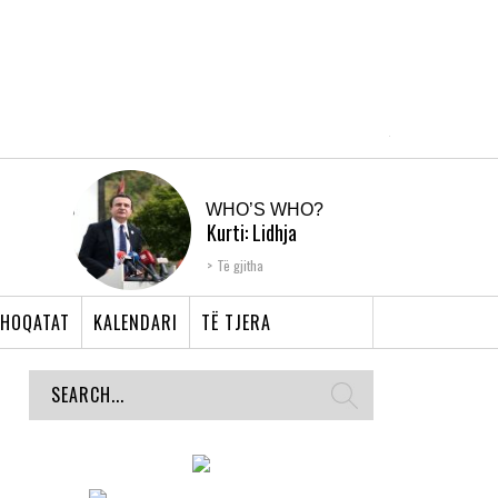
WHO’S WHO?
Kurti: Lidhja
Shqiptare e Prizrenit,
Të gjitha
nyja që bashkoi �...
HOQATAT
KALENDARI
TË TJERA