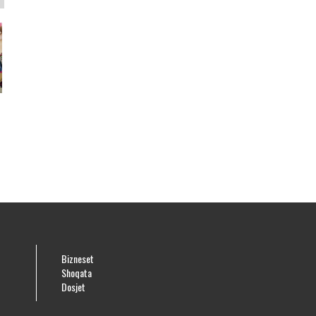
e
Bizneset
Shoqata
Dosjet