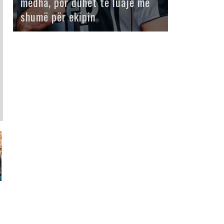
mëdha, por duhet të luajë më
shumë për ekipin