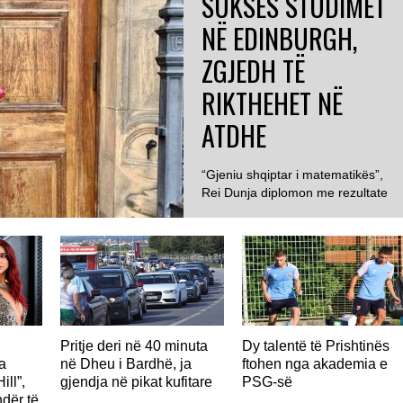
SUKSES STUDIMET
NË EDINBURGH,
ZGJEDH TË
RIKTHEHET NË
ATDHE
“Gjeniu shqiptar i matematikës”,
Rei Dunja diplomon me rezultate
maksimale në Edinburgh dhe
rikthehet për të...
i
Pritje deri në 40 minuta
Dy talentë të Prishtinës
a
në Dheu i Bardhë, ja
ftohen nga akademia e
ll”,
gjendja në pikat kufitare
PSG-së
dër të