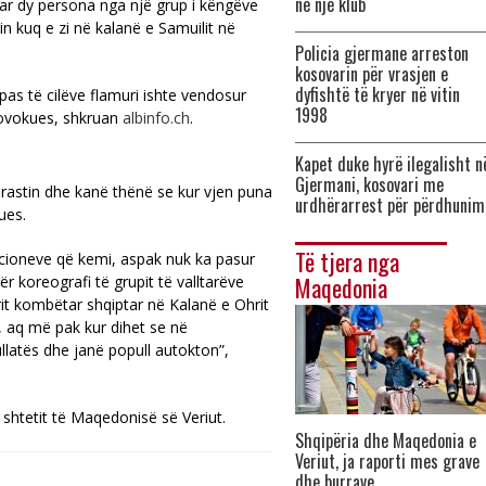
në një klub
ar dy persona nga një grup i këngëve
rin kuq e zi në kalanë e Samuilit në
Policia gjermane arreston
kosovarin për vrasjen e
dyfishtë të kryer në vitin
ipas të cilëve flamuri ishte vendosur
1998
provokues, shkruan
albinfo.ch
.
Kapet duke hyrë ilegalisht n
Gjermani, kosovari me
 rastin dhe kanë thënë se kur vjen puna
urdhërarrest për përdhunim
ues.
Të tjera nga
acioneve që kemi, aspak nuk ka pasur
Maqedonia
r koreografi të grupit të valltarëve
it kombëtar shqiptar në Kalanë e Ohrit
d, aq më pak kur dihet se në
llatës dhe janë popull autokton”,
shtetit të Maqedonisë së Veriut.
Shqipëria dhe Maqedonia e
Veriut, ja raporti mes grave
dhe burrave