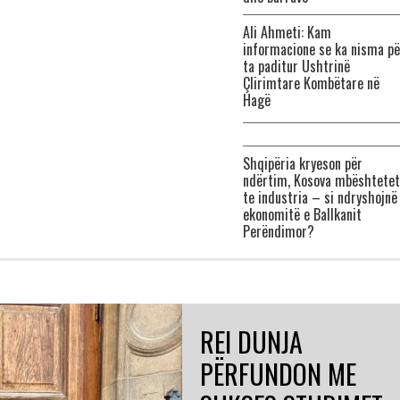
Ali Ahmeti: Kam
informacione se ka nisma pë
ta paditur Ushtrinë
Çlirimtare Kombëtare në
Hagë
Shqipëria kryeson për
ndërtim, Kosova mbështetet
te industria – si ndryshojnë
ekonomitë e Ballkanit
Perëndimor?
REI DUNJA
PËRFUNDON ME