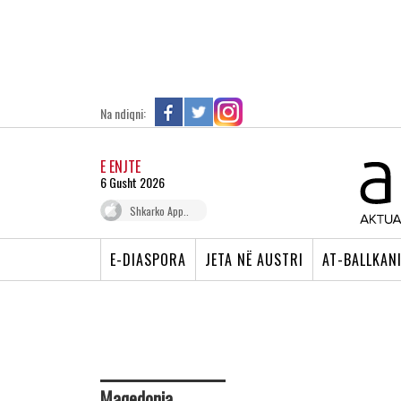
Na ndiqni:
E ENJTE
6 Gusht 2026
Shkarko App..
E-DIASPORA
JETA NË AUSTRI
AT-BALLKAN
Maqedonia