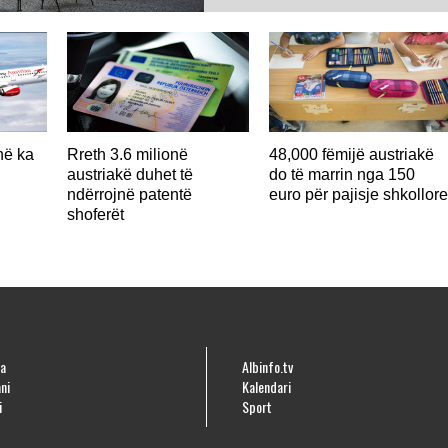
më e lartë ndonjëherë...
në ka
Rreth 3.6 milionë
48,000 fëmijë austriakë
austriakë duhet të
do të marrin nga 150
ndërrojnë patentë
euro për pajisje shkollor
shoferët
a
Albinfo.tv
ni
Kalendari
i
Sport