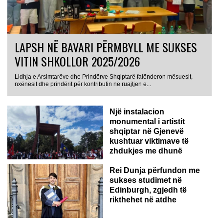
LAPSH NË BAVARI PËRMBYLL ME SUKSES
VITIN SHKOLLOR 2025/2026
Lidhja e Arsimtarëve dhe Prindërve Shqiptarë falënderon mësuesit,
nxënësit dhe prindërit për kontributin në ruajtjen e...
Një instalacion
monumental i artistit
shqiptar në Gjenevë
kushtuar viktimave të
zhdukjes me dhunë
Rei Dunja përfundon me
sukses studimet në
Edinburgh, zgjedh të
rikthehet në atdhe