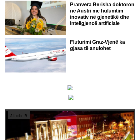
Pranvera Berisha doktoron
në Austri me hulumtim
inovativ në gjenetikë dhe
inteligjencë artificiale
Fluturimi Graz-Vjenë ka
gjasa të anulohet
Albinfo.TV