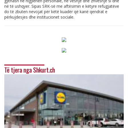
gjithash në higjienën personale, në veshje dhe zhveshje si dhe
në të ushqyer. Sipas SRK-së me aftësimin e këtyre refugjatëve
do të zbuten nevojat për këtë kuadër që kanë qendrat e
përkujdesjes dhe institucionet sociale.
Të tjera nga Shkurt.ch