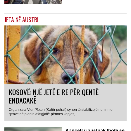
JETA NË AUSTRI
KOSOVË: NJË JETË E RE PËR QENTË
ENDACAKË
Organizata Vier Pfoten (Katër putrat) synon të stabilizojë numrin e
qenve në planin afatgjatë: përmes kapjes,...
Kancelari austriak thotë se