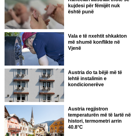
kujdesi për fëmijët nuk
është punë
Vala e të nxehtit shkakton
më shumë konflikte në
Vjenë
Austria do ta bëjë më të
lehtë instalimin e
kondicionerëve
Austria regjistron
temperaturën më të lartë në
histori, termometri arrin
40.8°C