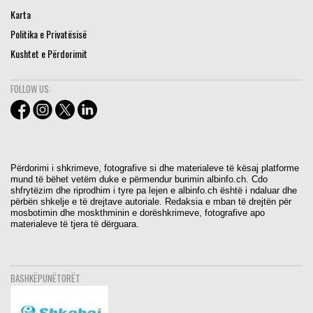
Karta
Politika e Privatësisë
Kushtet e Përdorimit
FOLLOW US:
Përdorimi i shkrimeve, fotografive si dhe materialeve të kësaj platforme
mund të bëhet vetëm duke e përmendur burimin albinfo.ch. Cdo
shfrytëzim dhe riprodhim i tyre pa lejen e albinfo.ch është i ndaluar dhe
përbën shkelje e të drejtave autoriale. Redaksia e mban të drejtën për
mosbotimin dhe moskthminin e dorëshkrimeve, fotografive apo
materialeve të tjera të dërguara.
BASHKËPUNËTORËT