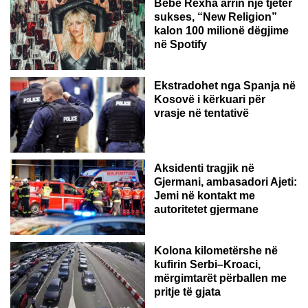
Bebe Rexha arrin një tjetër
sukses, “New Religion”
kalon 100 milionë dëgjime
në Spotify
Ekstradohet nga Spanja në
Kosovë i kërkuari për
vrasje në tentativë
GJERMANI
Aksidenti tragjik në
Gjermani, ambasadori Ajeti:
Jemi në kontakt me
autoritetet gjermane
Kolona kilometërshe në
kufirin Serbi–Kroaci,
mërgimtarët përballen me
pritje të gjata