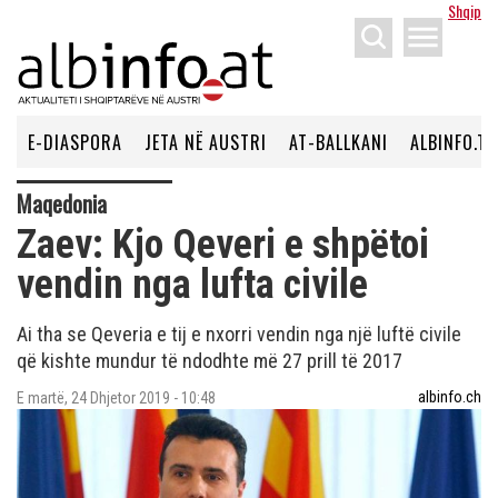
Shqip
menu
E-DIASPORA
JETA NË AUSTRI
AT-BALLKANI
ALBINFO.TV
Maqedonia
Zaev: Kjo Qeveri e shpëtoi
vendin nga lufta civile
Ai tha se Qeveria e tij e nxorri vendin nga një luftë civile
që kishte mundur të ndodhte më 27 prill të 2017
albinfo.ch
E martë, 24 Dhjetor 2019 - 10:48