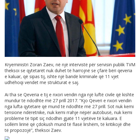
Kryeministri Zoran Zaev, në një intervistë për servisin publik TVM
theksoi se qytetarët nuk duhet të harrojnë se çfarë bëri qeveria
e kaluar, që sipas tij, ishte një bandë kriminale që 11 vjet
udhëhoqi vendet me strukturat e saj.
Ai tha se Qeveria e tij e nxori vendin nga një luftë civile që kishte
mundur të ndodhte më 27 prill 2017. “Kjo Qeveri e nxori vendin
nga lufta qytetare që mund të ndodhte më 27 prill. Sot nuk kemi
tensione ndëretnike, nuk kemi rrahje nëpër autobusë, nuk kemi
probleme të tipit siç ndodhin gjatë 11 vjetëve të kaluara. E
sollëm lirinë që çdokush mund të flasë lirshëm, të kritikojë dhe
të propozojë”, theksoi Zaev.