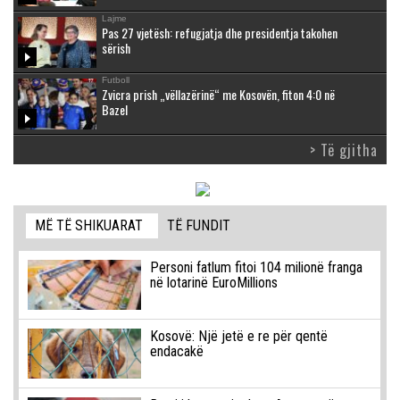
Lajme
Pas 27 vjetësh: refugjatja dhe presidentja takohen
sërish
Futboll
Zvicra prish „vëllazërinë“ me Kosovën, fiton 4:0 në
Bazel
> Të gjitha
MË TË SHIKUARAT
TË FUNDIT
Personi fatlum fitoi 104 milionë franga
në lotarinë EuroMillions
Kosovë: Një jetë e re për qentë
endacakë