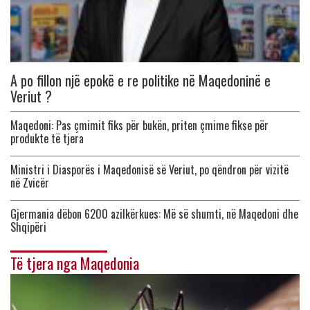
A po fillon një epokë e re politike në Maqedoninë e
Veriut ?
Maqedoni: Pas çmimit fiks për bukën, priten çmime fikse për
produkte të tjera
Ministri i Diasporës i Maqedonisë së Veriut, po qëndron për vizitë
në Zvicër
Gjermania dëbon 6200 azilkërkues: Më së shumti, në Maqedoni dhe
Shqipëri
Të tjera nga Maqedonia